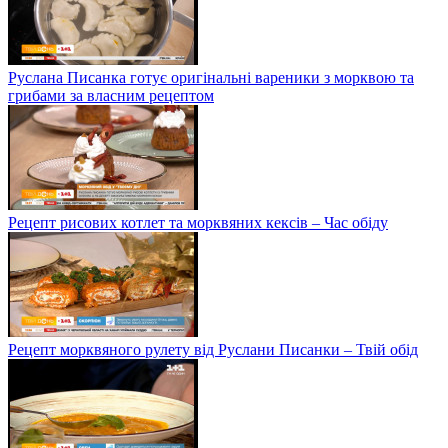
Руслана Писанка готує оригінальні вареники з морквою та
грибами за власним рецептом
Рецепт рисових котлет та морквяних кексів – Час обіду
Рецепт морквяного рулету від Руслани Писанки – Твій обід