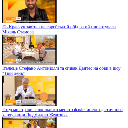
EL Кравчук завітав на єврейський обід, який приготувала
Міхаль Стамова
Італієць Стефано Антоніоллі та співак Дантес на обіді в шоу
"Твій день"
Готуємо страви зі шкільного меню з фахівчинею з дієтичного
харчування Людмилою Железняк