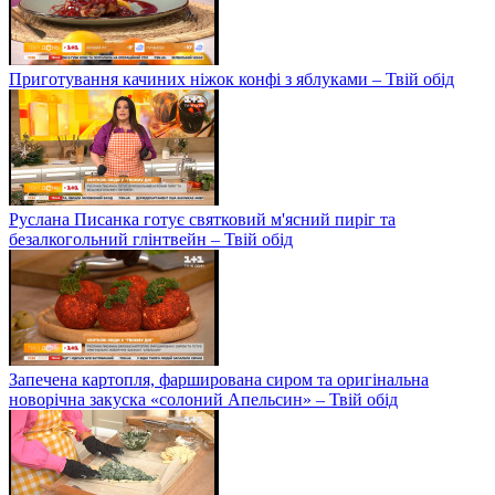
Приготування качиних ніжок конфі з яблуками – Твій обід
Руслана Писанка готує святковий м'ясний пиріг та
безалкогольний глінтвейн – Твій обід
Запечена картопля, фарширована сиром та оригінальна
новорічна закуска «солоний Апельсин» – Твій обід