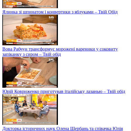
Ялинка зі шпинатом і конвертики з яблуками – Твій Обід
Вова Рабчун трансформує морожені вареники у соковиту
запіканку з сиром – Твій обід
Юрій Ковриженко приготував італійську лазанью – Твій обід
Докторка історичних наук Олена Щербань та співачка Юлія