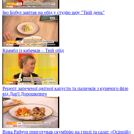
Іво Бобул завітав на обід у студію шоу "Твій день"
Крамбл із кабачків – Твій обід
Рецепт запеченої цвітної капусти та паличків з курячого філе
від Дар'ї Дорошкевич
Вова Рабчун приготував скумбрію на грилі та салат «Осінній»