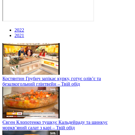
2022
2021
Костянтин Грубич запікає курку, готує олів’є та
безалкогольний глінтвейн – Твій обід
Євген Клопотенко тушкує Кальдейраду та шинкує
моркв’яний салат з карі – Твій обід