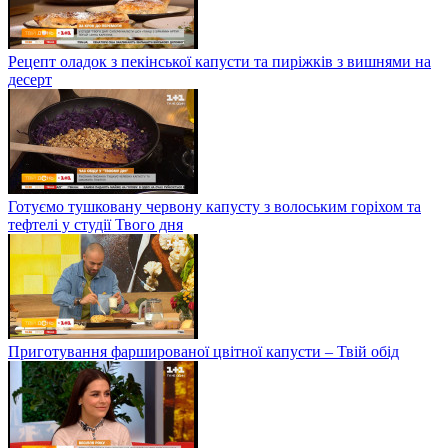
Рецепт оладок з пекінської капусти та пиріжків з вишнями на
десерт
Готуємо тушковану червону капусту з волоським горіхом та
тефтелі у студії Твого дня
Приготування фаршированої цвітної капусти – Твій обід