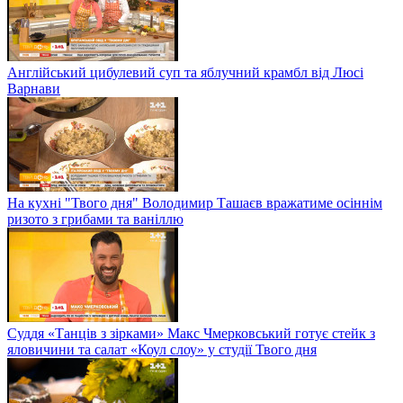
Англійський цибулевий суп та яблучний крамбл від Люсі
Варнави
На кухні "Твого дня" Володимир Ташаєв вражатиме осіннім
ризото з грибами та ваніллю
Суддя «Танців з зірками» Макс Чмерковський готує стейк з
яловичини та салат «Коул слоу» у студії Твого дня