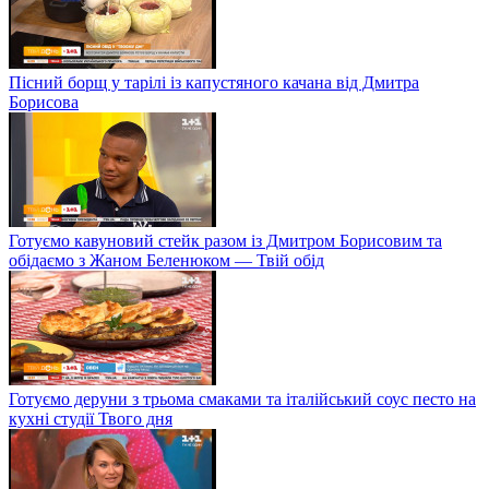
Пісний борщ у тарілі із капустяного качана від Дмитра
Борисова
Готуємо кавуновий стейк разом із Дмитром Борисовим та
обідаємо з Жаном Беленюком — Твій обід
Готуємо деруни з трьома смаками та італійський соус песто на
кухні студії Твого дня