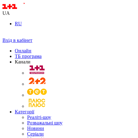
UA
RU
Вхід в кабінет
Онлайн
ТБ програма
Канали
Категорії
Реаліті-шоу
Розважальні шоу
Новини
Серіали