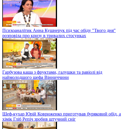
Психоаналітик Анна Кушнерук під час обіду "Твого дня"
розповіла про кризу в тривалих стосунках
Гарбузова каша з фруктами, галушки та равіолі від
наймолодшого шефа Вінниччини
Шеф-кухар Юрій Ковриженко приготував буряковий обід, а
хімік Гліб Репіч зробив штучний сніг