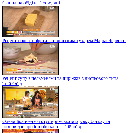
Саніна на обіді в Твоєму дні
Рецепт поленти фріти з італійським кухарем Марко Черветті
Рецепт супу з пельменями та пиріжків з листкового тіста –
Твій Обід
Олена Брайченко готує кримськотатарську боткху та
розповідає про історію каш – Твій обід