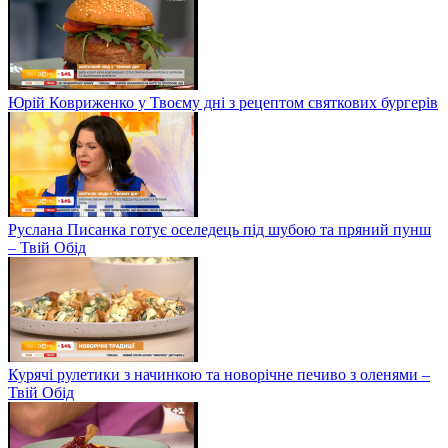
Юрій Ковриженко у Твоєму дні з рецептом святкових бургерів
Руслана Писанка готує оселедець під шубою та пряний пунш
– Твій Обід
Курячі рулетики з начинкою та новорічне печиво з оленями –
Твій Обід