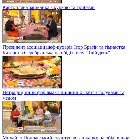
Картопляна запіканка з куркою та грибами
Президент асоціації шеф-кухарів Ігор Брагін та гімнастка
Катерина Серебрянська на обіді в шоу "Твій день"
Нетрадиційний форшмак і пишний бісквіт з яблуками та
медом
Михайло Поплавський скуштував запіканку на обіді в шоу