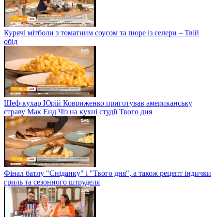
Курячі мітболи з томатним соусом та пюре із селери – Твій
обід
Шеф-кухар Юрій Ковриженко приготував американську
страву Мак Енд Чіз на кухні студії Твого дня
Фінал батлу "Сніданку" і "Твого дня", а також рецепт індички
гриль та сезонного штруделя