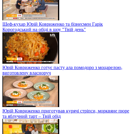
Шеф-кухар Юрій Ковриженко та бізнесмен Гарік
Корогодський на обіді в шоу "Твій день"
Юрій Ковриженко готує пасту ала помодоро з моцарелою,
виготовлену власноруч
Юрій Ковриженко приготував курячі стріпси, морквяне пюре
та яблучний тарт – Твій обід