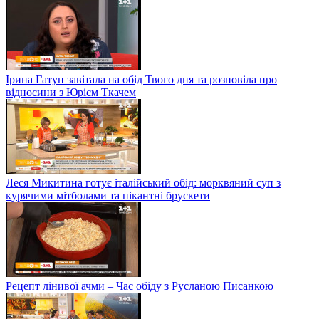
Ірина Гатун завітала на обід Твого дня та розповіла про
відносини з Юрієм Ткачем
Леся Микитина готує італійський обід: морквяний суп з
курячими мітболами та пікантні брускети
Рецепт лінивої ачми – Час обіду з Русланою Писанкою