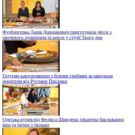
Фудблогерка Дарія Дорошкевич приготувала чіпси з
овочевого лушпиння та кекси у студії Твого дня
Готуємо картопляники з білими грибами за швидким
рецептом від Руслани Писанки
Одеська кухня від Фелікса Шиндера: пікантна баклажанна
ікра та битки з тюльки