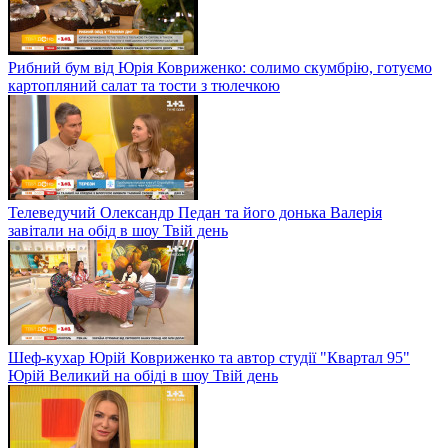
Рибний бум від Юрія Ковриженко: солимо скумбрію, готуємо
картопляний салат та тости з тюлечкою
Телеведучий Олександр Педан та його донька Валерія
завітали на обід в шоу Твій день
Шеф-кухар Юрій Ковриженко та автор студії "Квартал 95"
Юрій Великий на обіді в шоу Твій день