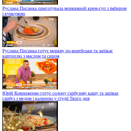
Руслана Писанка приготувала морквяний крем-суп з імбиром
і куркумою
Руслана Писанка готує моркву по-корейськи та запікає
картоплю з маслом та сиром
Юрій Ковриженко готує солону гарбузову кашу та запікає
гарбуз з медом і калиною у студії Твого дня