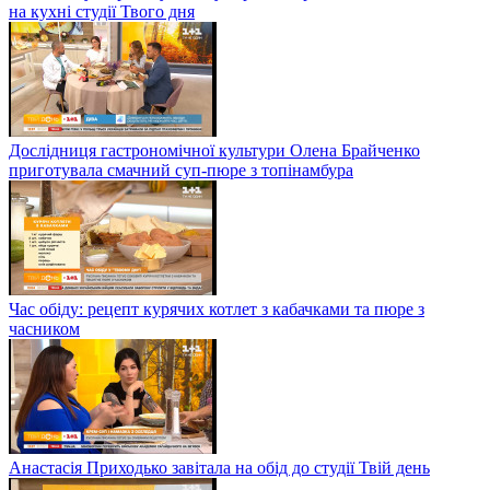
на кухні студії Твого дня
Дослідниця гастрономічної культури Олена Брайченко
приготувала смачний суп-пюре з топінамбура
Час обіду: рецепт курячих котлет з кабачками та пюре з
часником
Анастасія Приходько завітала на обід до студії Твій день