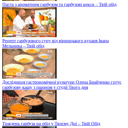
Паста з ароматним гарбузом та гарбузові кекси – Твій обід
Рецепт гарбузового супу від вінницького кухаря Івана
Мельника – Твій обід
Дослідниця гастрономічної культури Олена Брайченко готує
гарбузову кашу з пшоном у студії Твого дня
Тиждень гарбуза на обід у Твоєму Дні – Твій Обід