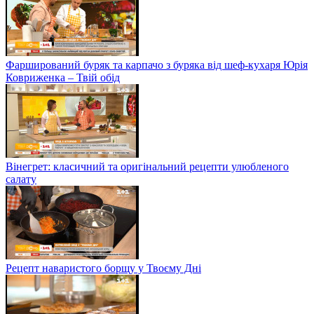
Фарширований буряк та карпачо з буряка від шеф-кухаря Юрія
Ковриженка – Твій обід
Вінегрет: класичний та оригінальний рецепти улюбленого
салату
Рецепт наваристого борщу у Твоєму Дні