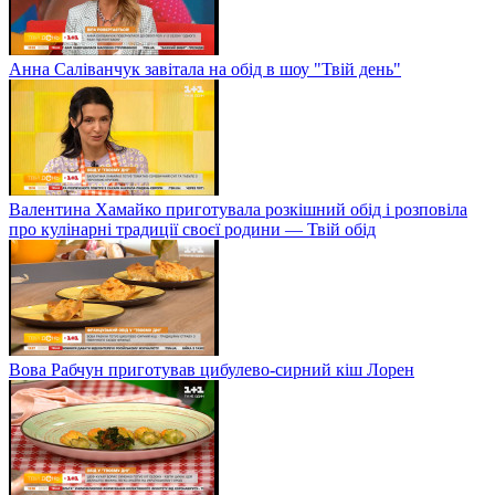
Анна Саліванчук завітала на обід в шоу "Твій день"
Валентина Хамайко приготувала розкішний обід і розповіла
про кулінарні традиції своєї родини — Твій обід
Вова Рабчун приготував цибулево-сирний кіш Лорен