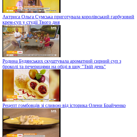
Актриса Ольга Сумська приготувала королівський гарбузовий
крем-суп у студії Твого дня
Родина Будянських скуштувала ароматний сирний суп з
броколі та печерицями на обіді в шоу "Твій день"
Рецепт гомбовців зі сливою від історика Олени Брайченко