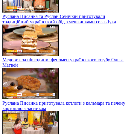
Руслана Писанка та Руслан Сенічкін приготували
традиційний український обід з мешканками села Лука
Медовик за півгодини: феномен українського ютубу Ольга
Матвєй
Руслана Писанка приготувала котлети з кальмара та печену
картоплю з часником