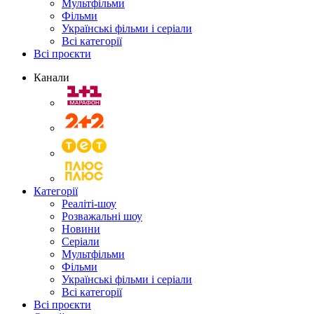
Мультфільми
Фільми
Українські фільми і серіали
Всі категорії
Всі проєкти
Канали
Категорії
Реаліті-шоу
Розважальні шоу
Новини
Серіали
Мультфільми
Фільми
Українські фільми і серіали
Всі категорії
Всі проєкти