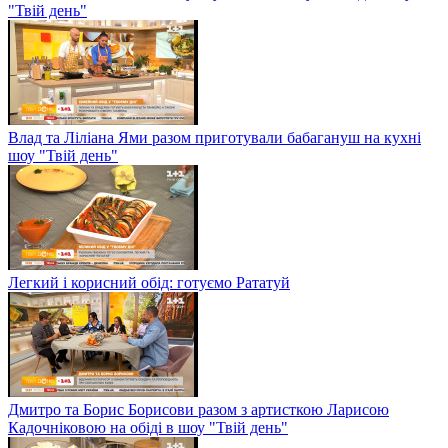
"Твій день"
Влад та Ліліана Ями разом приготували бабагануш на кухні
шоу "Твій день"
Легкий і корисний обід: готуємо Рататуй
Дмитро та Борис Борисови разом з артисткою Ларисою
Кадочніковою на обіді в шоу "Твій день"