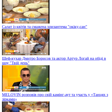
Салат із квітів та смажена хризантема "окіку-сан"
Шеф-кухар Дмитро Борисов та актор Артур Логай на обіді в
шоу "Твій день"
MELOVIN розповів про свій камінг-аут та участь у «Танцях з
зірками»