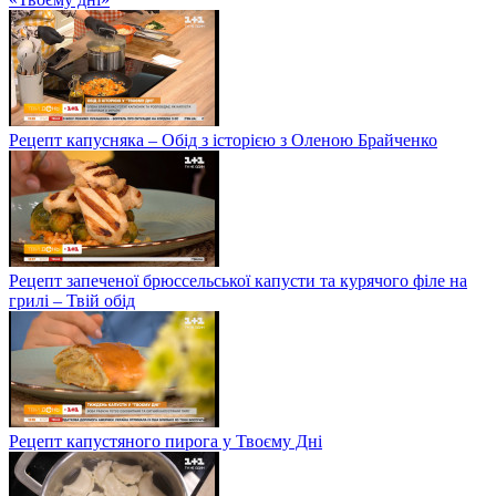
Рецепт капусняка – Обід з історією з Оленою Брайченко
Рецепт запеченої брюссельської капусти та курячого філе на
грилі – Твій обід
Рецепт капустяного пирога у Твоєму Дні