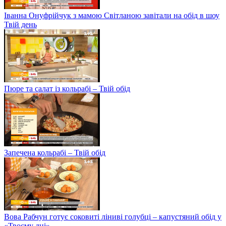
Іванна Онуфрійчук з мамою Світланою завітали на обід в шоу
Твій день
Пюре та салат із кольрабі – Твій обід
Запечена кольрабі – Твій обід
Вова Рабчун готує соковиті ліниві голубці – капустяний обід у
«Твоєму дні»