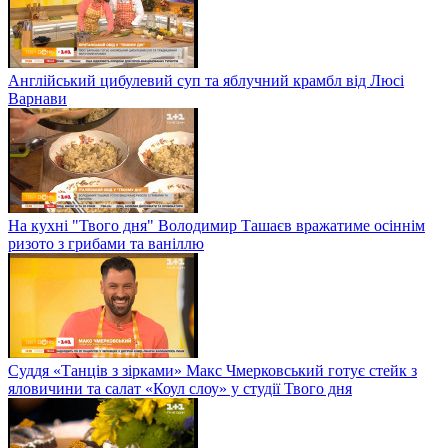
Англійський цибулевий суп та яблучний крамбл від Люсі
Варнави
На кухні "Твого дня" Володимир Ташаєв вражатиме осіннім
ризото з грибами та ваніллю
Суддя «Танців з зірками» Макс Чмерковський готує стейк з
яловичини та салат «Коул слоу» у студії Твого дня