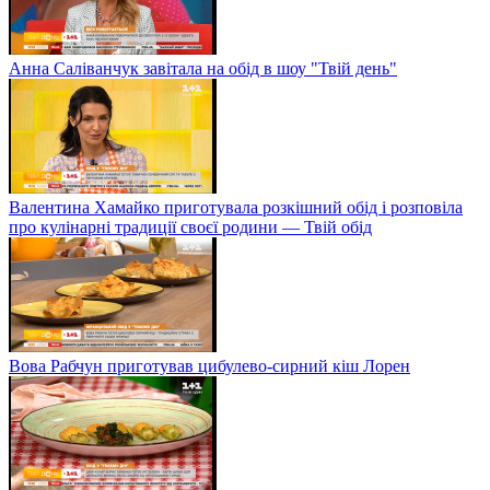
Анна Саліванчук завітала на обід в шоу "Твій день"
Валентина Хамайко приготувала розкішний обід і розповіла
про кулінарні традиції своєї родини — Твій обід
Вова Рабчун приготував цибулево-сирний кіш Лорен