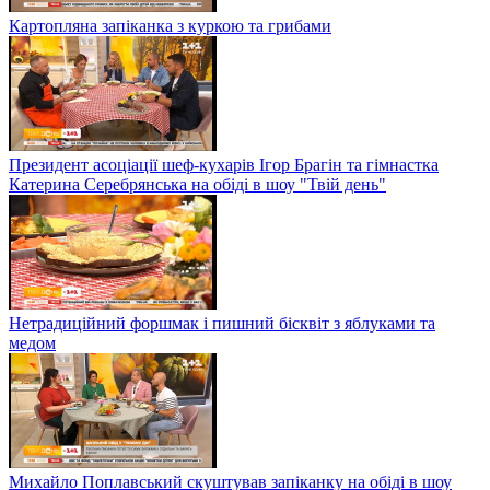
Картопляна запіканка з куркою та грибами
Президент асоціації шеф-кухарів Ігор Брагін та гімнастка
Катерина Серебрянська на обіді в шоу "Твій день"
Нетрадиційний форшмак і пишний бісквіт з яблуками та
медом
Михайло Поплавський скуштував запіканку на обіді в шоу