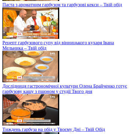
Паста з ароматним гарбузом та гарбузові кекси – Твій обід
Рецепт гарбузового супу від вінницького кухаря Івана
Мельника – Твій обід
Дослідниця гастрономічної культури Олена Брайченко готує
гарбузову кашу з пшоном у студії Твого дня
Тиждень гарбуза на обід у Твоєму Дні – Твій Обід