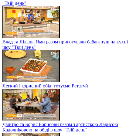
"Твій день"
Влад та Ліліана Ями разом приготували бабагануш на кухні
шоу "Твій день"
Легкий і корисний обід: готуємо Рататуй
Дмитро та Борис Борисови разом з артисткою Ларисою
Кадочніковою на обіді в шоу "Твій день"