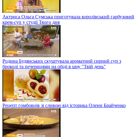
Актриса Ольга Сумська приготувала королівський гарбузовий
крем-суп у студії Твого дня
Родина Будянських скуштувала ароматний сирний суп з
броколі та печерицями на обіді в шоу "Твій день"
Рецепт гомбовців зі сливою від історика Олени Брайченко