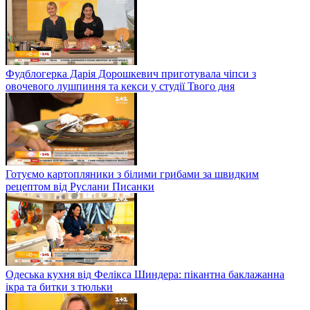
Фудблогерка Дарія Дорошкевич приготувала чіпси з
овочевого лушпиння та кекси у студії Твого дня
Готуємо картопляники з білими грибами за швидким
рецептом від Руслани Писанки
Одеська кухня від Фелікса Шиндера: пікантна баклажанна
ікра та битки з тюльки