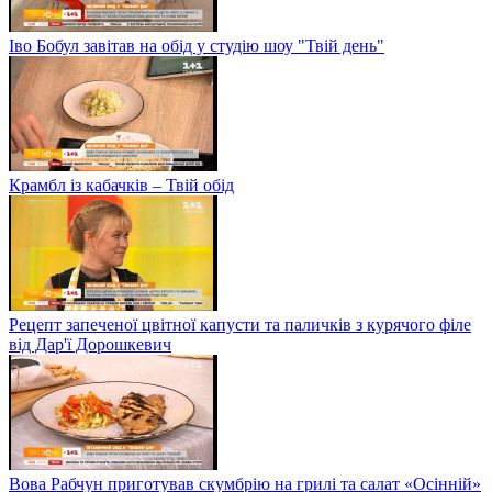
Іво Бобул завітав на обід у студію шоу "Твій день"
Крамбл із кабачків – Твій обід
Рецепт запеченої цвітної капусти та паличків з курячого філе
від Дар'ї Дорошкевич
Вова Рабчун приготував скумбрію на грилі та салат «Осінній»