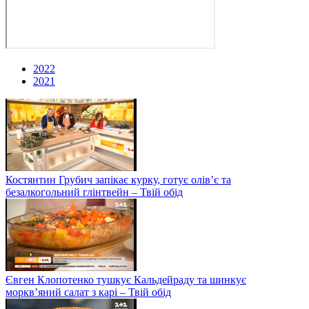
2022
2021
Костянтин Грубич запікає курку, готує олів’є та
безалкогольний глінтвейн – Твій обід
Євген Клопотенко тушкує Кальдейраду та шинкує
моркв’яний салат з карі – Твій обід