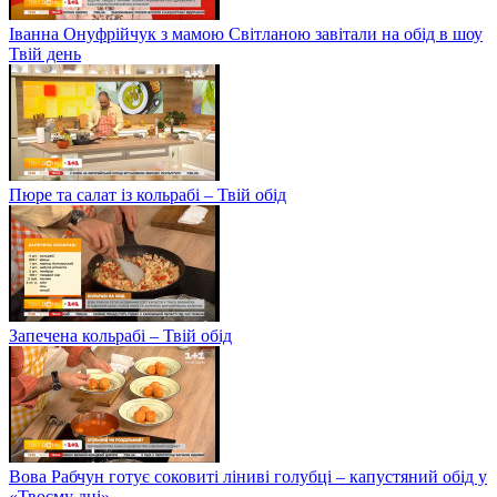
Іванна Онуфрійчук з мамою Світланою завітали на обід в шоу
Твій день
Пюре та салат із кольрабі – Твій обід
Запечена кольрабі – Твій обід
Вова Рабчун готує соковиті ліниві голубці – капустяний обід у
«Твоєму дні»