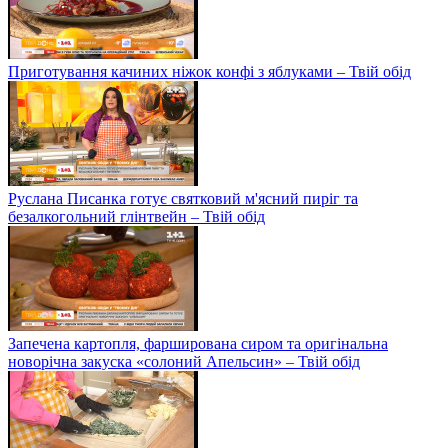
Приготування качиних ніжок конфі з яблуками – Твій обід
Руслана Писанка готує святковий м'ясний пиріг та
безалкогольний глінтвейн – Твій обід
Запечена картопля, фарширована сиром та оригінальна
новорічна закуска «солоний Апельсин» – Твій обід