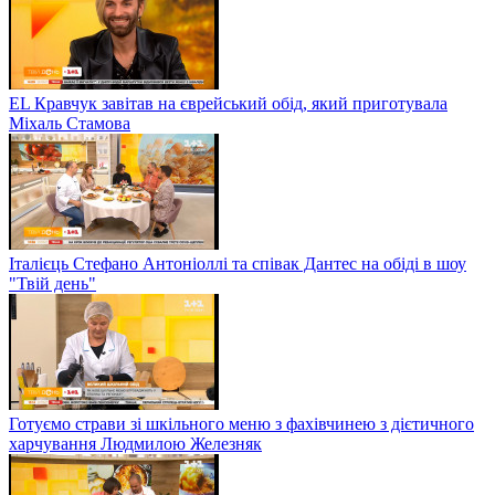
EL Кравчук завітав на єврейський обід, який приготувала
Міхаль Стамова
Італієць Стефано Антоніоллі та співак Дантес на обіді в шоу
"Твій день"
Готуємо страви зі шкільного меню з фахівчинею з дієтичного
харчування Людмилою Железняк