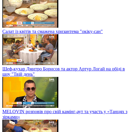
Салат із квітів та смажена хризантема "окіку-сан"
Шеф-кухар Дмитро Борисов та актор Артур Логай на обіді в
шоу "Твій день"
MELOVIN розповів про свій камінг-аут та участь у «Танцях з
зірками»