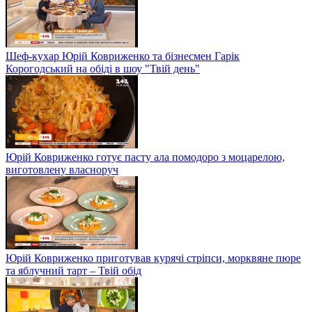
Шеф-кухар Юрій Ковриженко та бізнесмен Гарік
Корогодський на обіді в шоу "Твій день"
Юрій Ковриженко готує пасту ала помодоро з моцарелою,
виготовлену власноруч
Юрій Ковриженко приготував курячі стріпси, морквяне пюре
та яблучний тарт – Твій обід