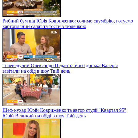
Рибний бум від Юрія Ковриженко: солимо скумбрію, готуємо
картопляний салат та тости з тюлечкою
Телеведучий Олександр Педан та його донька Валерія
завітали на обід в шоу Твій день
Шеф-кухар Юрій Ковриженко та автор студії "Квартал 95"
Юрій Великий на обіді в шоу Твій день