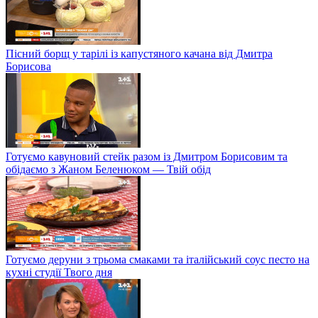
Пісний борщ у тарілі із капустяного качана від Дмитра
Борисова
Готуємо кавуновий стейк разом із Дмитром Борисовим та
обідаємо з Жаном Беленюком — Твій обід
Готуємо деруни з трьома смаками та італійський соус песто на
кухні студії Твого дня