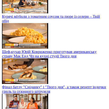
Курячі мітболи з томатним соусом та пюре із селери – Твій
обід
Шеф-кухар Юрій Ковриженко приготував американську
страву Мак Енд Чіз на кухні студії Твого дня
Фінал батлу "Сніданку" і "Твого дня", а також рецепт індички
гриль та сезонного штруделя