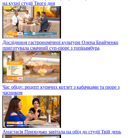
на кухні студії Твого дня
Дослідниця гастрономічної культури Олена Брайченко
приготувала смачний суп-пюре з топінамбура
Час обіду: рецепт курячих котлет з кабачками та пюре з
часником
Анастасія Приходько завітала на обід до студії Твій день