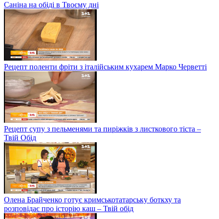
Саніна на обіді в Твоєму дні
Рецепт поленти фріти з італійським кухарем Марко Черветті
Рецепт супу з пельменями та пиріжків з листкового тіста –
Твій Обід
Олена Брайченко готує кримськотатарську боткху та
розповідає про історію каш – Твій обід