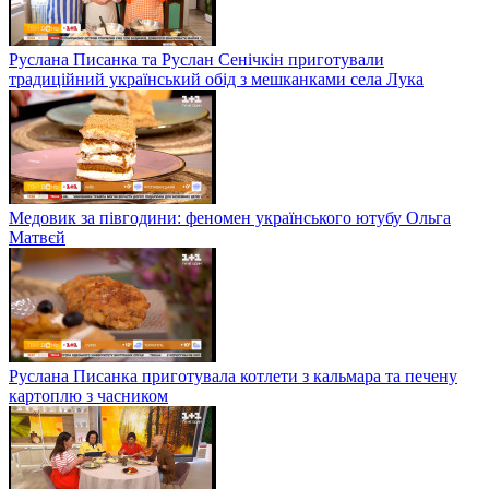
Руслана Писанка та Руслан Сенічкін приготували
традиційний український обід з мешканками села Лука
Медовик за півгодини: феномен українського ютубу Ольга
Матвєй
Руслана Писанка приготувала котлети з кальмара та печену
картоплю з часником