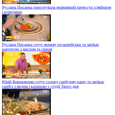
Руслана Писанка приготувала морквяний крем-суп з імбиром
і куркумою
Руслана Писанка готує моркву по-корейськи та запікає
картоплю з маслом та сиром
Юрій Ковриженко готує солону гарбузову кашу та запікає
гарбуз з медом і калиною у студії Твого дня