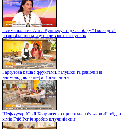
Психоаналітик Анна Кушнерук під час обіду "Твого дня"
розповіла про кризу в тривалих стосунках
Гарбузова каша з фруктами, галушки та равіолі від
наймолодшого шефа Вінниччини
Шеф-кухар Юрій Ковриженко приготував буряковий обід, а
хімік Гліб Репіч зробив штучний сніг