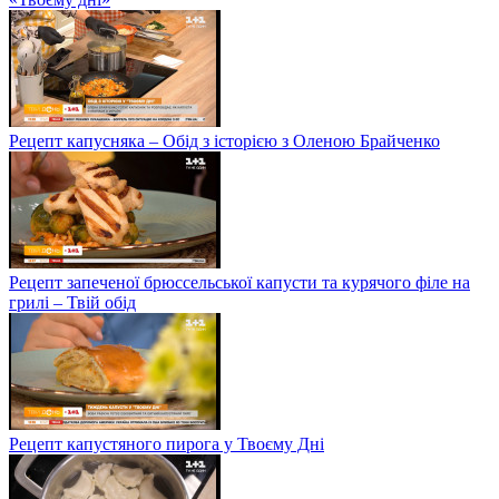
Рецепт капусняка – Обід з історією з Оленою Брайченко
Рецепт запеченої брюссельської капусти та курячого філе на
грилі – Твій обід
Рецепт капустяного пирога у Твоєму Дні