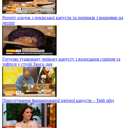
Рецепт оладок з пекінської капусти та пиріжків з вишнями на
десерт
Готуємо тушковану червону капусту з волоським горіхом та
тефтелі у студії Твого дня
Приготування фаршированої цвітної капусти – Твій обід