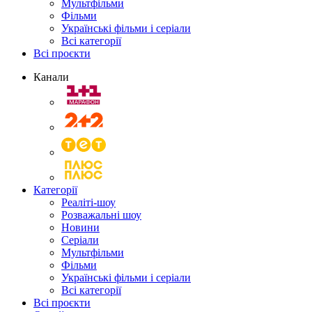
Мультфільми
Фільми
Українські фільми і серіали
Всі категорії
Всі проєкти
Канали
Категорії
Реаліті-шоу
Розважальні шоу
Новини
Серіали
Мультфільми
Фільми
Українські фільми і серіали
Всі категорії
Всі проєкти