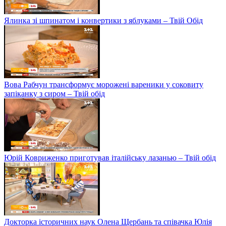
Ялинка зі шпинатом і конвертики з яблуками – Твій Обід
Вова Рабчун трансформує морожені вареники у соковиту
запіканку з сиром – Твій обід
Юрій Ковриженко приготував італійську лазанью – Твій обід
Докторка історичних наук Олена Щербань та співачка Юлія