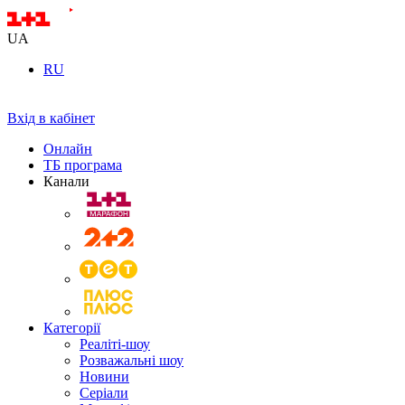
UA
RU
Вхід в кабінет
Онлайн
ТБ програма
Канали
Категорії
Реаліті-шоу
Розважальні шоу
Новини
Серіали