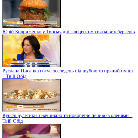
Юрій Ковриженко у Твоєму дні з рецептом святкових бургерів
Руслана Писанка готує оселедець під шубою та пряний пунш
– Твій Обід
Курячі рулетики з начинкою та новорічне печиво з оленями –
Твій Обід