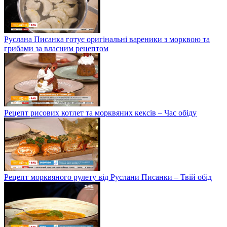
Руслана Писанка готує оригінальні вареники з морквою та
грибами за власним рецептом
Рецепт рисових котлет та морквяних кексів – Час обіду
Рецепт морквяного рулету від Руслани Писанки – Твій обід