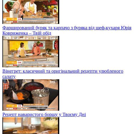
Фарширований буряк та карпачо з буряка від шеф-кухаря Юрія
Ковриженка – Твій обід
Вінегрет: класичний та оригінальний рецепти улюбленого
салату
Рецепт наваристого борщу у Твоєму Дні