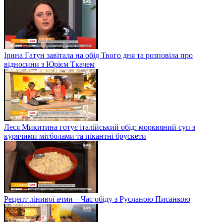
Ірина Гатун завітала на обід Твого дня та розповіла про
відносини з Юрієм Ткачем
Леся Микитина готує італійський обід: морквяний суп з
курячими мітболами та пікантні брускети
Рецепт лінивої ачми – Час обіду з Русланою Писанкою