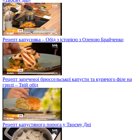
Рецепт капусняка – Обід з історією з Оленою Брайченко
Рецепт запеченої брюссельської капусти та курячого філе на
грилі – Твій обід
Рецепт капустяного пирога у Твоєму Дні