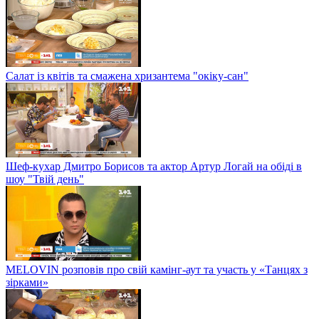
Салат із квітів та смажена хризантема "окіку-сан"
Шеф-кухар Дмитро Борисов та актор Артур Логай на обіді в
шоу "Твій день"
MELOVIN розповів про свій камінг-аут та участь у «Танцях з
зірками»