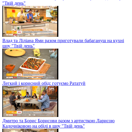
"Твій день"
Влад та Ліліана Ями разом приготували бабагануш на кухні
шоу "Твій день"
Легкий і корисний обід: готуємо Рататуй
Дмитро та Борис Борисови разом з артисткою Ларисою
Кадочніковою на обіді в шоу "Твій день"