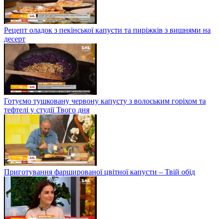
Рецепт оладок з пекінської капусти та пиріжків з вишнями на
десерт
Готуємо тушковану червону капусту з волоським горіхом та
тефтелі у студії Твого дня
Приготування фаршированої цвітної капусти – Твій обід