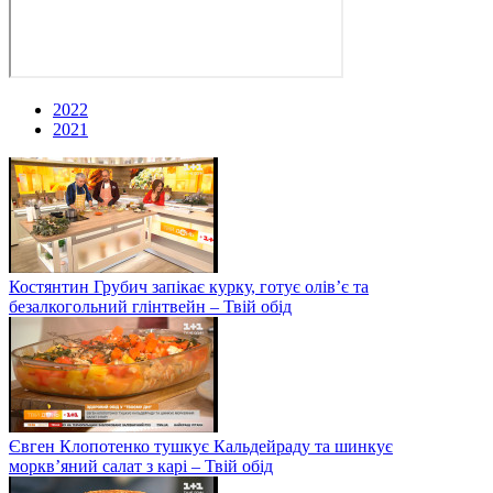
2022
2021
Костянтин Грубич запікає курку, готує олів’є та
безалкогольний глінтвейн – Твій обід
Євген Клопотенко тушкує Кальдейраду та шинкує
моркв’яний салат з карі – Твій обід