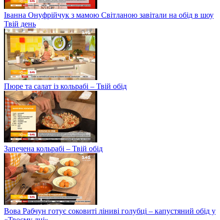
Іванна Онуфрійчук з мамою Світланою завітали на обід в шоу
Твій день
Пюре та салат із кольрабі – Твій обід
Запечена кольрабі – Твій обід
Вова Рабчун готує соковиті ліниві голубці – капустяний обід у
«Твоєму дні»