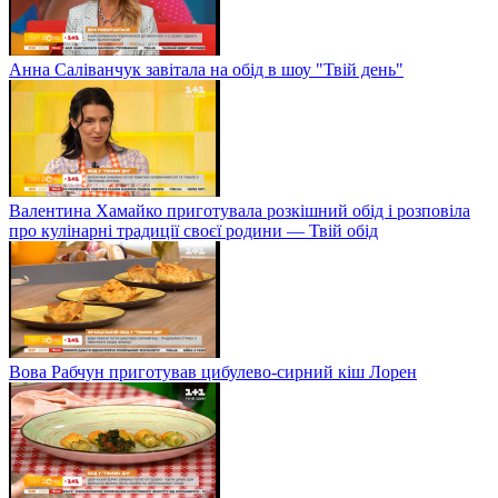
Анна Саліванчук завітала на обід в шоу "Твій день"
Валентина Хамайко приготувала розкішний обід і розповіла
про кулінарні традиції своєї родини — Твій обід
Вова Рабчун приготував цибулево-сирний кіш Лорен