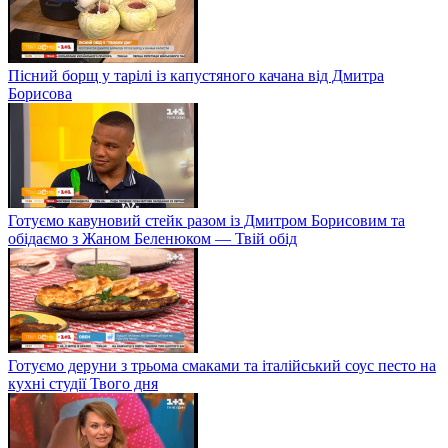
Пісний борщ у тарілі із капустяного качана від Дмитра
Борисова
Готуємо кавуновий стейк разом із Дмитром Борисовим та
обідаємо з Жаном Беленюком — Твій обід
Готуємо деруни з трьома смаками та італійський соус песто на
кухні студії Твого дня