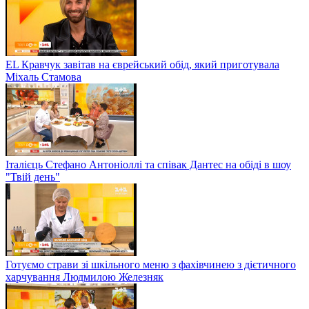
EL Кравчук завітав на єврейський обід, який приготувала
Міхаль Стамова
Італієць Стефано Антоніоллі та співак Дантес на обіді в шоу
"Твій день"
Готуємо страви зі шкільного меню з фахівчинею з дієтичного
харчування Людмилою Железняк