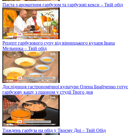
Паста з ароматним гарбузом та гарбузові кекси – Твій обід
Рецепт гарбузового супу від вінницького кухаря Івана
Мельника – Твій обід
Дослідниця гастрономічної культури Олена Брайченко готує
гарбузову кашу з пшоном у студії Твого дня
Тиждень гарбуза на обід у Твоєму Дні – Твій Обід