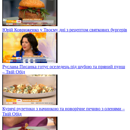
Юрій Ковриженко у Твоєму дні з рецептом святкових бургерів
Руслана Писанка готує оселедець під шубою та пряний пунш
– Твій Обід
Курячі рулетики з начинкою та новорічне печиво з оленями –
Твій Обід