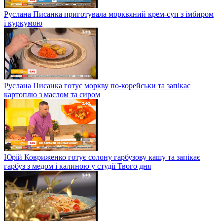
Руслана Писанка приготувала морквяний крем-суп з імбиром
і куркумою
Руслана Писанка готує моркву по-корейськи та запікає
картоплю з маслом та сиром
Юрій Ковриженко готує солону гарбузову кашу та запікає
гарбуз з медом і калиною у студії Твого дня