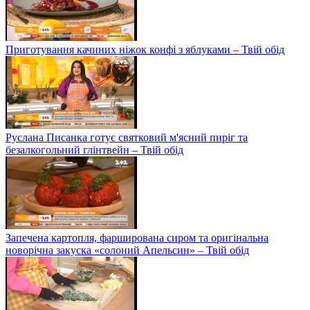
Приготування качиних ніжок конфі з яблуками – Твій обід
Руслана Писанка готує святковий м'ясний пиріг та
безалкогольний глінтвейн – Твій обід
Запечена картопля, фарширована сиром та оригінальна
новорічна закуска «солоний Апельсин» – Твій обід