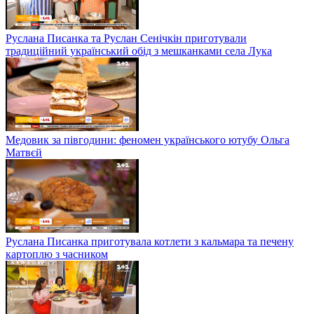
Руслана Писанка та Руслан Сенічкін приготували
традиційний український обід з мешканками села Лука
Медовик за півгодини: феномен українського ютубу Ольга
Матвєй
Руслана Писанка приготувала котлети з кальмара та печену
картоплю з часником