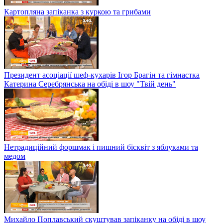
Картопляна запіканка з куркою та грибами
Президент асоціації шеф-кухарів Ігор Брагін та гімнастка
Катерина Серебрянська на обіді в шоу "Твій день"
Нетрадиційний форшмак і пишний бісквіт з яблуками та
медом
Михайло Поплавський скуштував запіканку на обіді в шоу