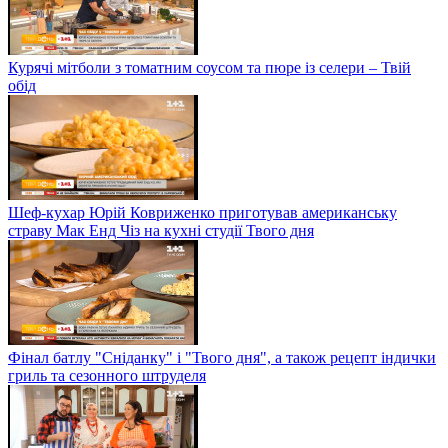
Курячі мітболи з томатним соусом та пюре із селери – Твій
обід
Шеф-кухар Юрій Ковриженко приготував американську
страву Мак Енд Чіз на кухні студії Твого дня
Фінал батлу "Сніданку" і "Твого дня", а також рецепт індички
гриль та сезонного штруделя