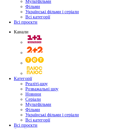
Мультфільми
Фільми
Українські фільми і серіали
Всі категорії
Всі проєкти
Канали
Категорії
Реаліті-шоу
Розважальні шоу
Новини
Серіали
Мультфільми
Фільми
Українські фільми і серіали
Всі категорії
Всі проєкти