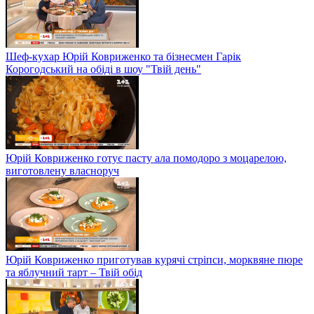
Шеф-кухар Юрій Ковриженко та бізнесмен Гарік
Корогодський на обіді в шоу "Твій день"
Юрій Ковриженко готує пасту ала помодоро з моцарелою,
виготовлену власноруч
Юрій Ковриженко приготував курячі стріпси, морквяне пюре
та яблучний тарт – Твій обід