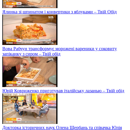
Ялинка зі шпинатом і конвертики з яблуками – Твій Обід
Вова Рабчун трансформує морожені вареники у соковиту
запіканку з сиром – Твій обід
Юрій Ковриженко приготував італійську лазанью – Твій обід
Докторка історичних наук Олена Щербань та співачка Юлія