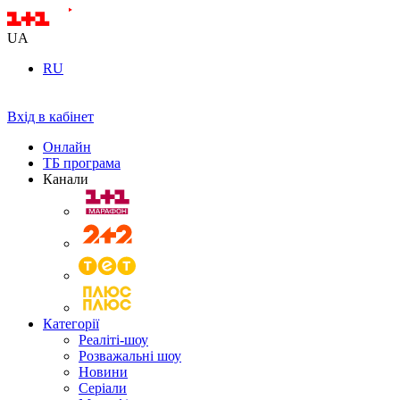
UA
RU
Вхід в кабінет
Онлайн
ТБ програма
Канали
Категорії
Реаліті-шоу
Розважальні шоу
Новини
Серіали