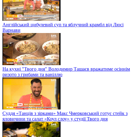
Англійський цибулевий суп та яблучний крамбл від Люсі
Варнави
На кухні "Твого дня" Володимир Ташаєв вражатиме осіннім
ризото з грибами та ваніллю
Суддя «Танців з зірками» Макс Чмерковський готує стейк з
яловичини та салат «Коул слоу» у студії Твого дня