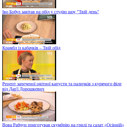
Іво Бобул завітав на обід у студію шоу "Твій день"
Крамбл із кабачків – Твій обід
Рецепт запеченої цвітної капусти та паличків з курячого філе
від Дар'ї Дорошкевич
Вова Рабчун приготував скумбрію на грилі та салат «Осінній»