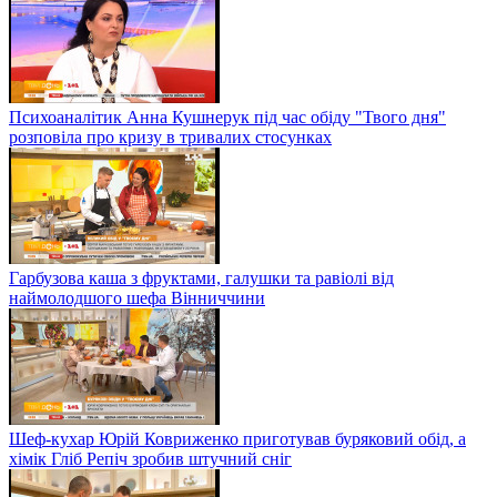
Психоаналітик Анна Кушнерук під час обіду "Твого дня"
розповіла про кризу в тривалих стосунках
Гарбузова каша з фруктами, галушки та равіолі від
наймолодшого шефа Вінниччини
Шеф-кухар Юрій Ковриженко приготував буряковий обід, а
хімік Гліб Репіч зробив штучний сніг