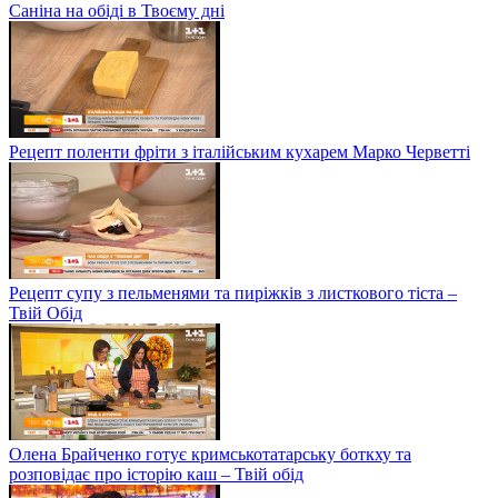
Саніна на обіді в Твоєму дні
Рецепт поленти фріти з італійським кухарем Марко Черветті
Рецепт супу з пельменями та пиріжків з листкового тіста –
Твій Обід
Олена Брайченко готує кримськотатарську боткху та
розповідає про історію каш – Твій обід