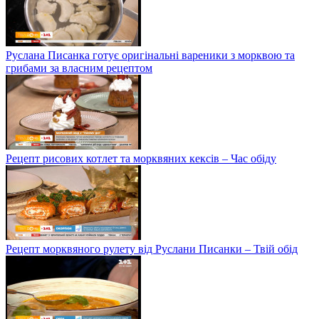
Руслана Писанка готує оригінальні вареники з морквою та
грибами за власним рецептом
Рецепт рисових котлет та морквяних кексів – Час обіду
Рецепт морквяного рулету від Руслани Писанки – Твій обід