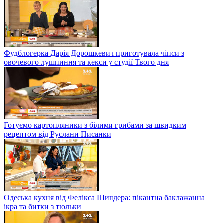
Фудблогерка Дарія Дорошкевич приготувала чіпси з
овочевого лушпиння та кекси у студії Твого дня
Готуємо картопляники з білими грибами за швидким
рецептом від Руслани Писанки
Одеська кухня від Фелікса Шиндера: пікантна баклажанна
ікра та битки з тюльки