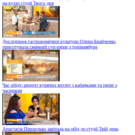
на кухні студії Твого дня
Дослідниця гастрономічної культури Олена Брайченко
приготувала смачний суп-пюре з топінамбура
Час обіду: рецепт курячих котлет з кабачками та пюре з
часником
Анастасія Приходько завітала на обід до студії Твій день