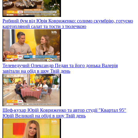
Рибний бум від Юрія Ковриженко: солимо скумбрію, готуємо
картопляний салат та тости з тюлечкою
Телеведучий Олександр Педан та його донька Валерія
завітали на обід в шоу Твій день
Шеф-кухар Юрій Ковриженко та автор студії "Квартал 95"
Юрій Великий на обіді в шоу Твій день