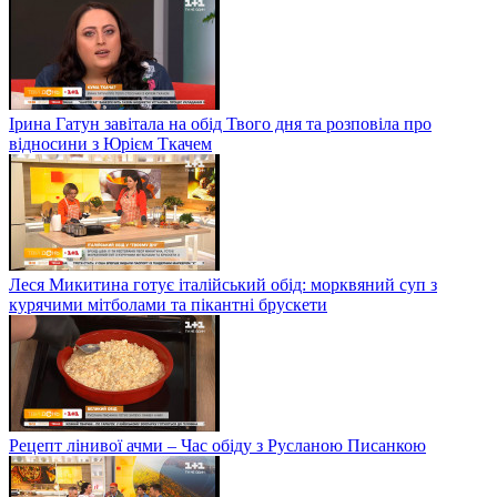
Ірина Гатун завітала на обід Твого дня та розповіла про
відносини з Юрієм Ткачем
Леся Микитина готує італійський обід: морквяний суп з
курячими мітболами та пікантні брускети
Рецепт лінивої ачми – Час обіду з Русланою Писанкою