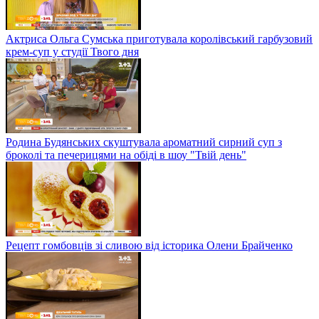
Актриса Ольга Сумська приготувала королівський гарбузовий
крем-суп у студії Твого дня
Родина Будянських скуштувала ароматний сирний суп з
броколі та печерицями на обіді в шоу "Твій день"
Рецепт гомбовців зі сливою від історика Олени Брайченко