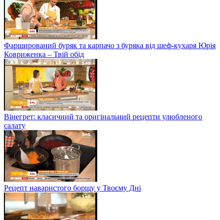
Фарширований буряк та карпачо з буряка від шеф-кухаря Юрія
Ковриженка – Твій обід
Вінегрет: класичний та оригінальний рецепти улюбленого
салату
Рецепт наваристого борщу у Твоєму Дні