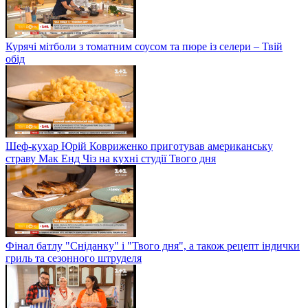
Курячі мітболи з томатним соусом та пюре із селери – Твій
обід
Шеф-кухар Юрій Ковриженко приготував американську
страву Мак Енд Чіз на кухні студії Твого дня
Фінал батлу "Сніданку" і "Твого дня", а також рецепт індички
гриль та сезонного штруделя