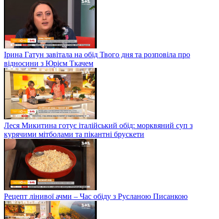
Ірина Гатун завітала на обід Твого дня та розповіла про
відносини з Юрієм Ткачем
Леся Микитина готує італійський обід: морквяний суп з
курячими мітболами та пікантні брускети
Рецепт лінивої ачми – Час обіду з Русланою Писанкою