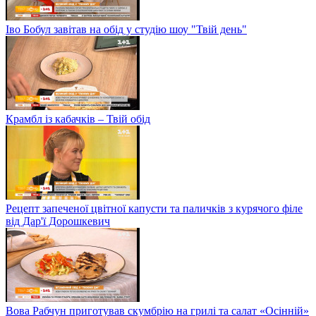
Іво Бобул завітав на обід у студію шоу "Твій день"
Крамбл із кабачків – Твій обід
Рецепт запеченої цвітної капусти та паличків з курячого філе
від Дар'ї Дорошкевич
Вова Рабчун приготував скумбрію на грилі та салат «Осінній»