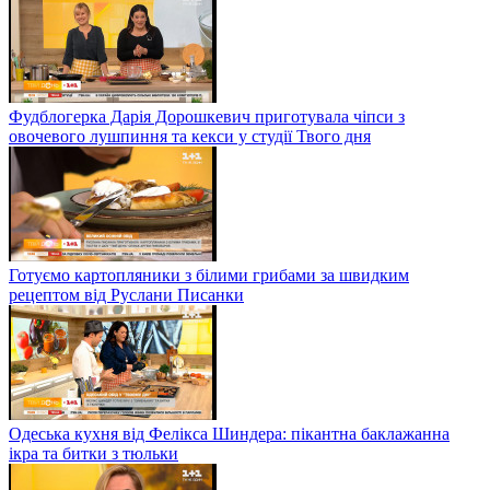
Фудблогерка Дарія Дорошкевич приготувала чіпси з
овочевого лушпиння та кекси у студії Твого дня
Готуємо картопляники з білими грибами за швидким
рецептом від Руслани Писанки
Одеська кухня від Фелікса Шиндера: пікантна баклажанна
ікра та битки з тюльки