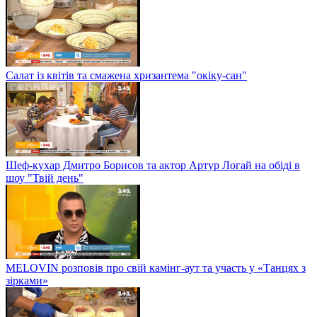
Салат із квітів та смажена хризантема "окіку-сан"
Шеф-кухар Дмитро Борисов та актор Артур Логай на обіді в
шоу "Твій день"
MELOVIN розповів про свій камінг-аут та участь у «Танцях з
зірками»