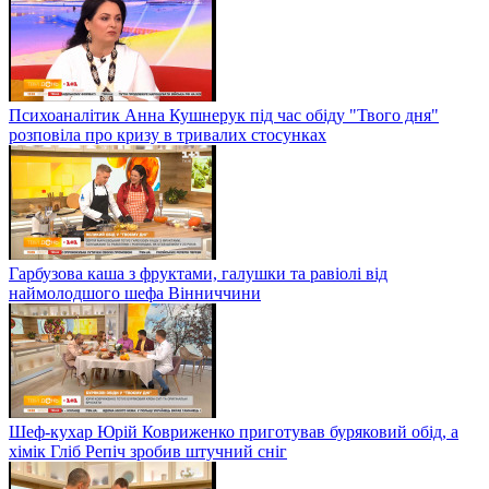
Психоаналітик Анна Кушнерук під час обіду "Твого дня"
розповіла про кризу в тривалих стосунках
Гарбузова каша з фруктами, галушки та равіолі від
наймолодшого шефа Вінниччини
Шеф-кухар Юрій Ковриженко приготував буряковий обід, а
хімік Гліб Репіч зробив штучний сніг