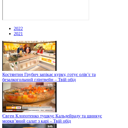
2022
2021
Костянтин Грубич запікає курку, готує олів’є та
безалкогольний глінтвейн – Твій обід
Євген Клопотенко тушкує Кальдейраду та шинкує
моркв’яний салат з карі – Твій обід