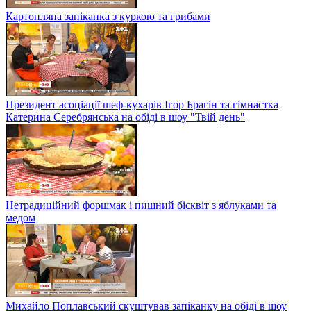
Картопляна запіканка з куркою та грибами
Президент асоціації шеф-кухарів Ігор Брагін та гімнастка
Катерина Серебрянська на обіді в шоу "Твій день"
Нетрадиційний форшмак і пишний бісквіт з яблуками та
медом
Михайло Поплавський скуштував запіканку на обіді в шоу