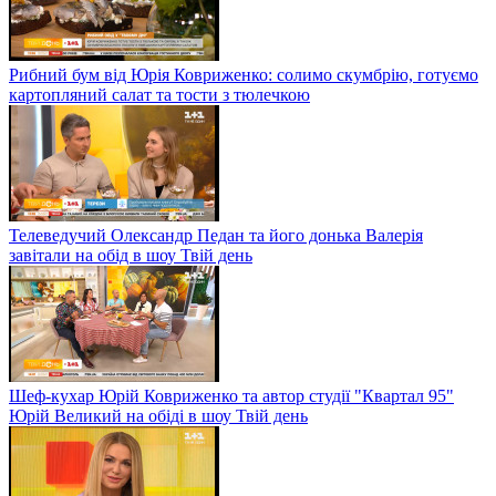
Рибний бум від Юрія Ковриженко: солимо скумбрію, готуємо
картопляний салат та тости з тюлечкою
Телеведучий Олександр Педан та його донька Валерія
завітали на обід в шоу Твій день
Шеф-кухар Юрій Ковриженко та автор студії "Квартал 95"
Юрій Великий на обіді в шоу Твій день