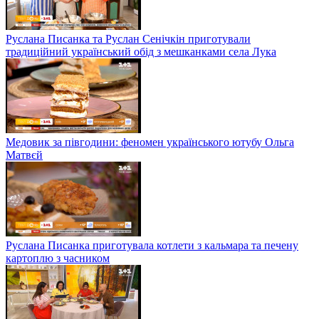
Руслана Писанка та Руслан Сенічкін приготували
традиційний український обід з мешканками села Лука
Медовик за півгодини: феномен українського ютубу Ольга
Матвєй
Руслана Писанка приготувала котлети з кальмара та печену
картоплю з часником