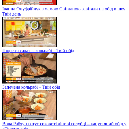
Іванна Онуфрійчук з мамою Світланою завітали на обід в шоу
Твій день
Пюре та салат із кольрабі – Твій обід
Запечена кольрабі – Твій обід
Вова Рабчун готує соковиті ліниві голубці – капустяний обід у
«Твоєму дні»