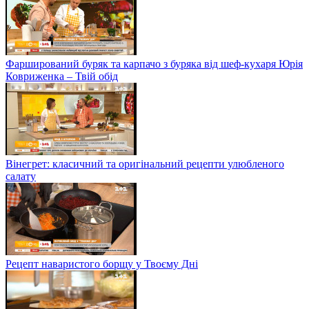
Фарширований буряк та карпачо з буряка від шеф-кухаря Юрія
Ковриженка – Твій обід
Вінегрет: класичний та оригінальний рецепти улюбленого
салату
Рецепт наваристого борщу у Твоєму Дні