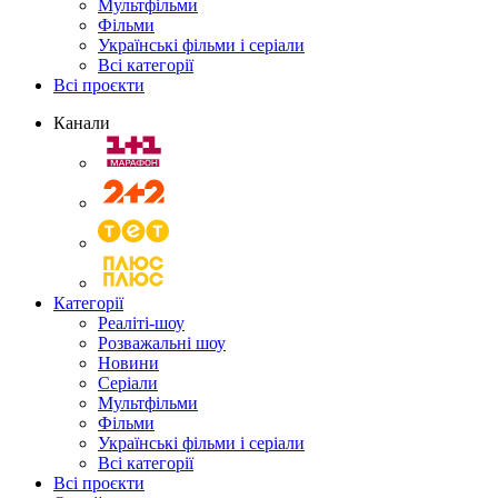
Мультфільми
Фільми
Українські фільми і серіали
Всі категорії
Всі проєкти
Канали
Категорії
Реаліті-шоу
Розважальні шоу
Новини
Серіали
Мультфільми
Фільми
Українські фільми і серіали
Всі категорії
Всі проєкти