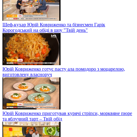
Шеф-кухар Юрій Ковриженко та бізнесмен Гарік
Корогодський на обіді в шоу "Твій день"
Юрій Ковриженко готує пасту ала помодоро з моцарелою,
виготовлену власноруч
Юрій Ковриженко приготував курячі стріпси, морквяне пюре
та яблучний тарт – Твій обід