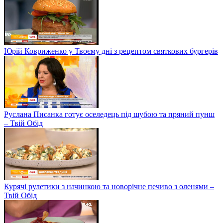
Юрій Ковриженко у Твоєму дні з рецептом святкових бургерів
Руслана Писанка готує оселедець під шубою та пряний пунш
– Твій Обід
Курячі рулетики з начинкою та новорічне печиво з оленями –
Твій Обід