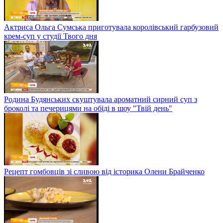
Актриса Ольга Сумська приготувала королівський гарбузовий
крем-суп у студії Твого дня
Родина Будянських скуштувала ароматний сирний суп з
броколі та печерицями на обіді в шоу "Твій день"
Рецепт гомбовців зі сливою від історика Олени Брайченко