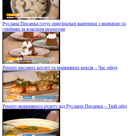
Руслана Писанка готує оригінальні вареники з морквою та
грибами за власним рецептом
Рецепт рисових котлет та морквяних кексів – Час обіду
Рецепт морквяного рулету від Руслани Писанки – Твій обід