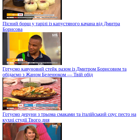
Пісний борщ у тарілі із капустяного качана від Дмитра
Борисова
Готуємо кавуновий стейк разом із Дмитром Борисовим та
обідаємо з Жаном Беленюком — Твій обід
Готуємо деруни з трьома смаками та італійський соус песто на
кухні студії Твого дня