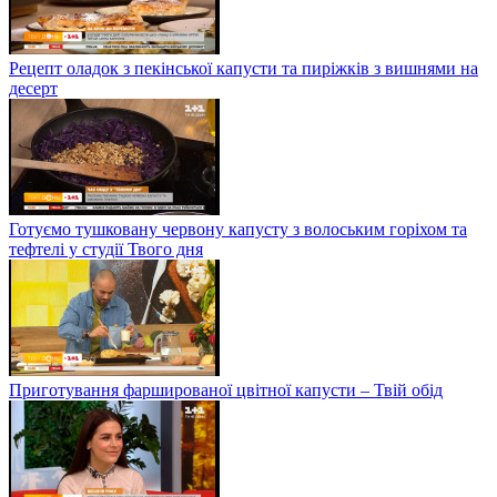
Рецепт оладок з пекінської капусти та пиріжків з вишнями на
десерт
Готуємо тушковану червону капусту з волоським горіхом та
тефтелі у студії Твого дня
Приготування фаршированої цвітної капусти – Твій обід