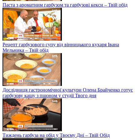
Паста з ароматним гарбузом та гарбузові кекси – Твій обід
Рецепт гарбузового супу від вінницького кухаря Івана
Мельника – Твій обід
Дослідниця гастрономічної культури Олена Брайченко готує
гарбузову кашу з пшоном у студії Твого дня
Тиждень гарбуза на обід у Твоєму Дні – Твій Обід