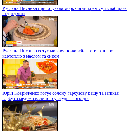
Руслана Писанка приготувала морквяний крем-суп з імбиром
і куркумою
Руслана Писанка готує моркву по-корейськи та запікає
картоплю з маслом та сиром
Юрій Ковриженко готує солону гарбузову кашу та запікає
гарбуз з медом і калиною у студії Твого дня