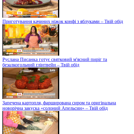
Приготування качиних ніжок конфі з яблуками – Твій обід
Руслана Писанка готує святковий м'ясний пиріг та
безалкогольний глінтвейн – Твій обід
Запечена картопля, фарширована сиром та оригінальна
новорічна закуска «солоний Апельсин» – Твій обід