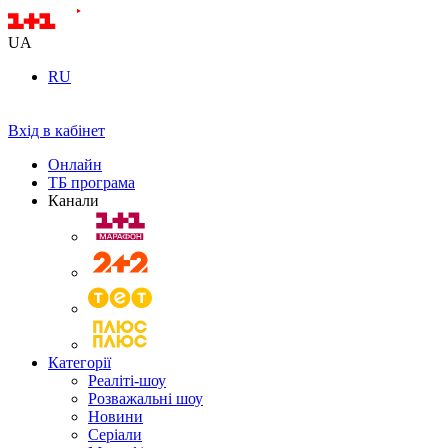
UA
RU
Вхід в кабінет
Онлайн
ТБ програма
Канали
Категорії
Реаліті-шоу
Розважальні шоу
Новини
Серіали