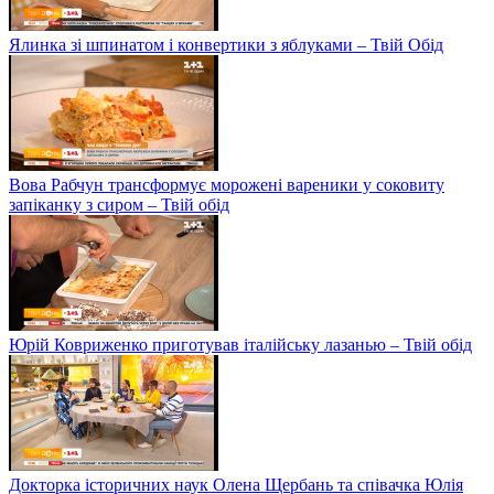
Ялинка зі шпинатом і конвертики з яблуками – Твій Обід
Вова Рабчун трансформує морожені вареники у соковиту
запіканку з сиром – Твій обід
Юрій Ковриженко приготував італійську лазанью – Твій обід
Докторка історичних наук Олена Щербань та співачка Юлія