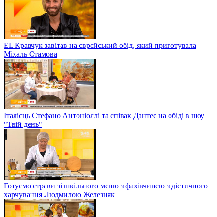
EL Кравчук завітав на єврейський обід, який приготувала
Міхаль Стамова
Італієць Стефано Антоніоллі та співак Дантес на обіді в шоу
"Твій день"
Готуємо страви зі шкільного меню з фахівчинею з дієтичного
харчування Людмилою Железняк