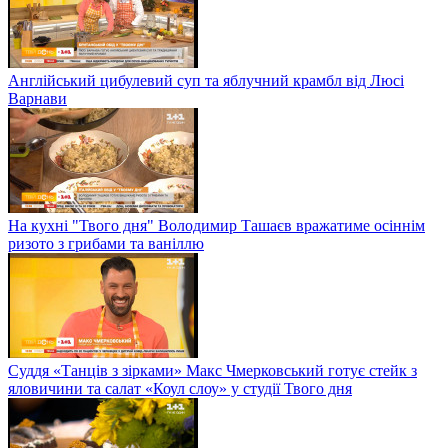
Англійський цибулевий суп та яблучний крамбл від Люсі
Варнави
На кухні "Твого дня" Володимир Ташаєв вражатиме осіннім
ризото з грибами та ваніллю
Суддя «Танців з зірками» Макс Чмерковський готує стейк з
яловичини та салат «Коул слоу» у студії Твого дня