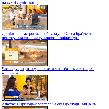
на кухні студії Твого дня
Дослідниця гастрономічної культури Олена Брайченко
приготувала смачний суп-пюре з топінамбура
Час обіду: рецепт курячих котлет з кабачками та пюре з
часником
Анастасія Приходько завітала на обід до студії Твій день