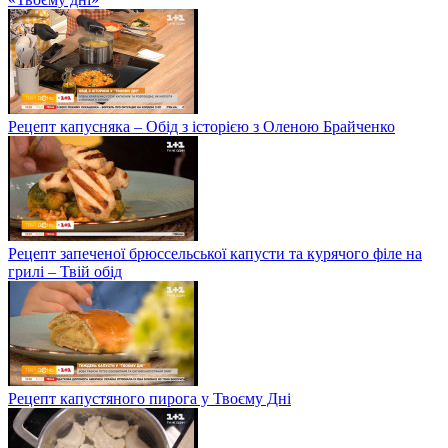
Рецепт капусняка – Обід з історією з Оленою Брайченко
Рецепт запеченої брюссельської капусти та курячого філе на
грилі – Твій обід
Рецепт капустяного пирога у Твоєму Дні