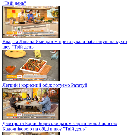
"Твій день"
Влад та Ліліана Ями разом приготували бабагануш на кухні
шоу "Твій день"
Легкий і корисний обід: готуємо Рататуй
Дмитро та Борис Борисови разом з артисткою Ларисою
Кадочніковою на обіді в шоу "Твій день"