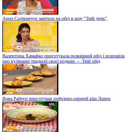
Анна Саліванчук завітала на обід в шоу "Твій день"
Валентина Хамайко приготувала розкішний обід і розповіла
про кулінарні традиції своєї родини — Твій обід
Вова Рабчун приготував цибулево-сирний кіш Лорен