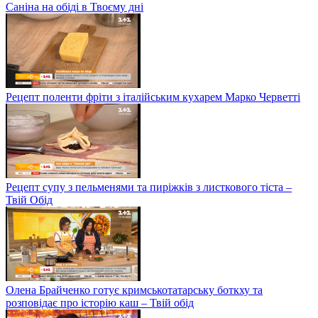
Саніна на обіді в Твоєму дні
Рецепт поленти фріти з італійським кухарем Марко Черветті
Рецепт супу з пельменями та пиріжків з листкового тіста –
Твій Обід
Олена Брайченко готує кримськотатарську боткху та
розповідає про історію каш – Твій обід