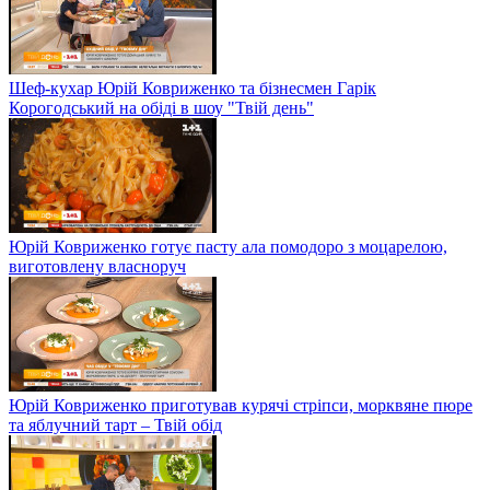
Шеф-кухар Юрій Ковриженко та бізнесмен Гарік
Корогодський на обіді в шоу "Твій день"
Юрій Ковриженко готує пасту ала помодоро з моцарелою,
виготовлену власноруч
Юрій Ковриженко приготував курячі стріпси, морквяне пюре
та яблучний тарт – Твій обід