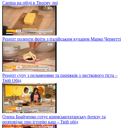
Саніна на обіді в Твоєму дні
Рецепт поленти фріти з італійським кухарем Марко Черветті
Рецепт супу з пельменями та пиріжків з листкового тіста –
Твій Обід
Олена Брайченко готує кримськотатарську боткху та
розповідає про історію каш – Твій обід