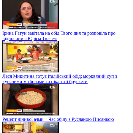
Ірина Гатун завітала на обід Твого дня та розповіла про
відносини з Юрієм Ткачем
Леся Микитина готує італійський обід: морквяний суп з
курячими мітболами та пікантні брускети
Рецепт лінивої ачми – Час обіду з Русланою Писанкою