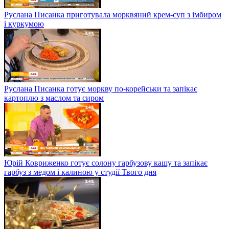
Руслана Писанка приготувала морквяний крем-суп з імбиром
і куркумою
Руслана Писанка готує моркву по-корейськи та запікає
картоплю з маслом та сиром
Юрій Ковриженко готує солону гарбузову кашу та запікає
гарбуз з медом і калиною у студії Твого дня