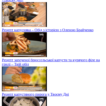
Рецепт капусняка – Обід з історією з Оленою Брайченко
Рецепт запеченої брюссельської капусти та курячого філе на
грилі – Твій обід
Рецепт капустяного пирога у Твоєму Дні