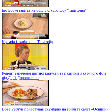
Іво Бобул завітав на обід у студію шоу "Твій день"
Крамбл із кабачків – Твій обід
Рецепт запеченої цвітної капусти та паличків з курячого філе
від Дар'ї Дорошкевич
Вова Рабчун приготував скумбрію на грилі та салат «Осінній»