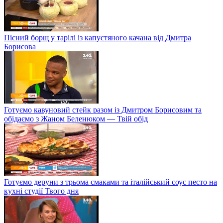
Пісний борщ у тарілі із капустяного качана від Дмитра
Борисова
Готуємо кавуновий стейк разом із Дмитром Борисовим та
обідаємо з Жаном Беленюком — Твій обід
Готуємо деруни з трьома смаками та італійський соус песто на
кухні студії Твого дня