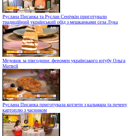
Руслана Писанка та Руслан Сенічкін приготували
традиційний український обід з мешканками села Лука
Медовик за півгодини: феномен українського ютубу Ольга
Матвєй
Руслана Писанка приготувала котлети з кальмара та печену
картоплю з часником