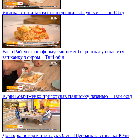
Ялинка зі шпинатом і конвертики з яблуками – Твій Обід
Вова Рабчун трансформує морожені вареники у соковиту
запіканку з сиром – Твій обід
Юрій Ковриженко приготував італійську лазанью – Твій обід
Докторка історичних наук Олена Щербань та співачка Юлія