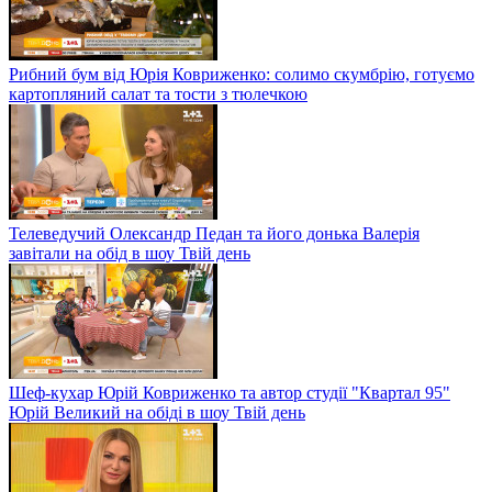
Рибний бум від Юрія Ковриженко: солимо скумбрію, готуємо
картопляний салат та тости з тюлечкою
Телеведучий Олександр Педан та його донька Валерія
завітали на обід в шоу Твій день
Шеф-кухар Юрій Ковриженко та автор студії "Квартал 95"
Юрій Великий на обіді в шоу Твій день