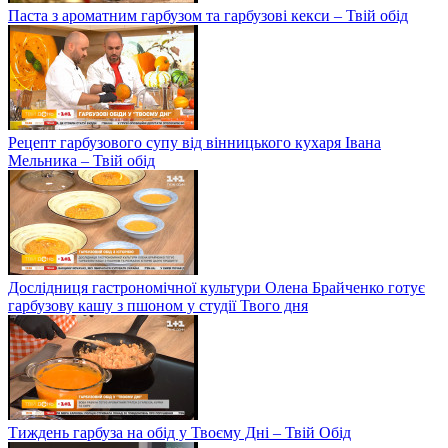
Паста з ароматним гарбузом та гарбузові кекси – Твій обід
Рецепт гарбузового супу від вінницького кухаря Івана
Мельника – Твій обід
Дослідниця гастрономічної культури Олена Брайченко готує
гарбузову кашу з пшоном у студії Твого дня
Тиждень гарбуза на обід у Твоєму Дні – Твій Обід