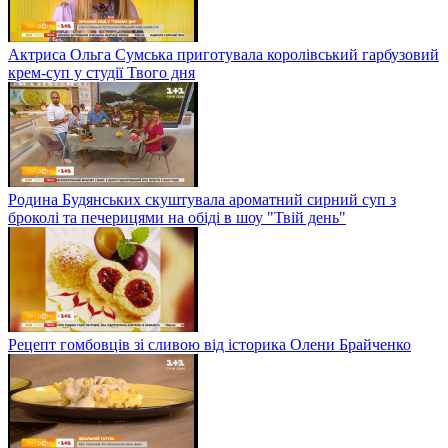
Актриса Ольга Сумська приготувала королівський гарбузовий
крем-суп у студії Твого дня
Родина Будянських скуштувала ароматний сирний суп з
броколі та печерицями на обіді в шоу "Твій день"
Рецепт гомбовців зі сливою від історика Олени Брайченко