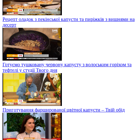
Рецепт оладок з пекінської капусти та пиріжків з вишнями на
десерт
Готуємо тушковану червону капусту з волоським горіхом та
тефтелі у студії Твого дня
Приготування фаршированої цвітної капусти – Твій обід