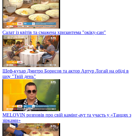
Салат із квітів та смажена хризантема "окіку-сан"
Шеф-кухар Дмитро Борисов та актор Артур Логай на обіді в
шоу "Твій день"
MELOVIN розповів про свій камінг-аут та участь у «Танцях з
зірками»