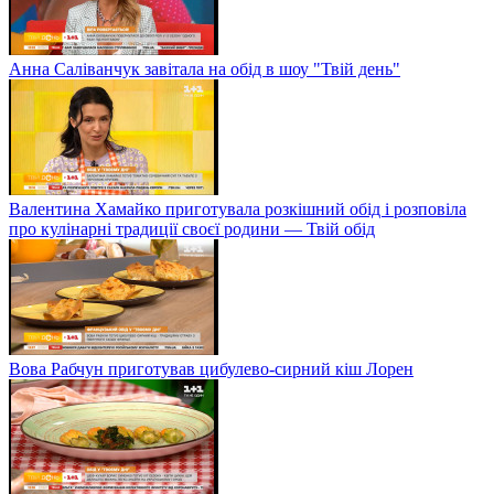
Анна Саліванчук завітала на обід в шоу "Твій день"
Валентина Хамайко приготувала розкішний обід і розповіла
про кулінарні традиції своєї родини — Твій обід
Вова Рабчун приготував цибулево-сирний кіш Лорен