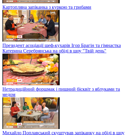
Картопляна запіканка з куркою та грибами
Президент асоціації шеф-кухарів Ігор Брагін та гімнастка
Катерина Серебрянська на обіді в шоу "Твій день"
Нетрадиційний форшмак і пишний бісквіт з яблуками та
медом
Михайло Поплавський скуштував запіканку на обіді в шоу