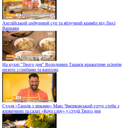
Англійський цибулевий суп та яблучний крамбл від Люсі
Варнави
На кухні "Твого дня" Володимир Ташаєв вражатиме осіннім
ризото з грибами та ваніллю
Суддя «Танців з зірками» Макс Чмерковський готує стейк з
яловичини та салат «Коул слоу» у студії Твого дня