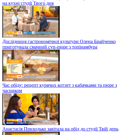
на кухні студії Твого дня
Дослідниця гастрономічної культури Олена Брайченко
приготувала смачний суп-пюре з топінамбура
Час обіду: рецепт курячих котлет з кабачками та пюре з
часником
Анастасія Приходько завітала на обід до студії Твій день