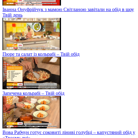
Іванна Онуфрійчук з мамою Світланою завітали на обід в шоу
Твій день
Пюре та салат із кольрабі – Твій обід
Запечена кольрабі – Твій обід
Вова Рабчун готує соковиті ліниві голубці – капустяний обід у
«Твоєму дні»