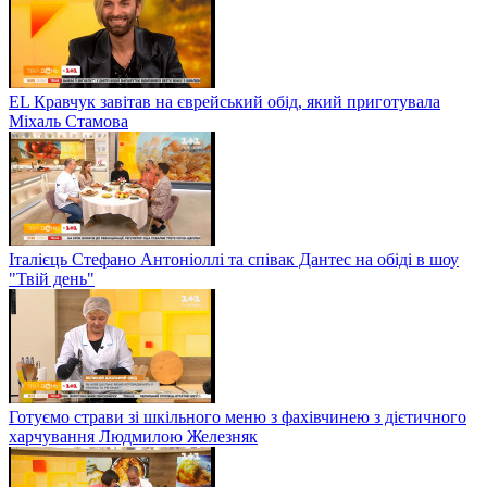
EL Кравчук завітав на єврейський обід, який приготувала
Міхаль Стамова
Італієць Стефано Антоніоллі та співак Дантес на обіді в шоу
"Твій день"
Готуємо страви зі шкільного меню з фахівчинею з дієтичного
харчування Людмилою Железняк