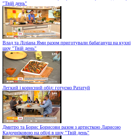
"Твій день"
Влад та Ліліана Ями разом приготували бабагануш на кухні
шоу "Твій день"
Легкий і корисний обід: готуємо Рататуй
Дмитро та Борис Борисови разом з артисткою Ларисою
Кадочніковою на обіді в шоу "Твій день"