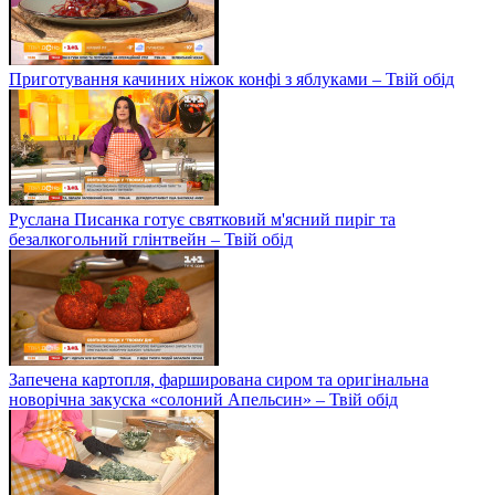
Приготування качиних ніжок конфі з яблуками – Твій обід
Руслана Писанка готує святковий м'ясний пиріг та
безалкогольний глінтвейн – Твій обід
Запечена картопля, фарширована сиром та оригінальна
новорічна закуска «солоний Апельсин» – Твій обід