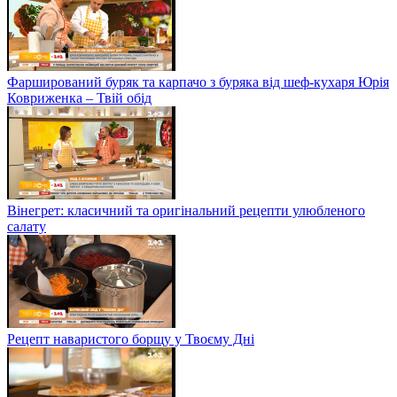
Фарширований буряк та карпачо з буряка від шеф-кухаря Юрія
Ковриженка – Твій обід
Вінегрет: класичний та оригінальний рецепти улюбленого
салату
Рецепт наваристого борщу у Твоєму Дні