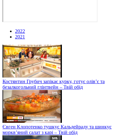
2022
2021
Костянтин Грубич запікає курку, готує олів’є та
безалкогольний глінтвейн – Твій обід
Євген Клопотенко тушкує Кальдейраду та шинкує
моркв’яний салат з карі – Твій обід