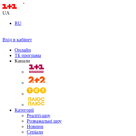
UA
RU
Вхід в кабінет
Онлайн
ТБ програма
Канали
Категорії
Реаліті-шоу
Розважальні шоу
Новини
Серіали