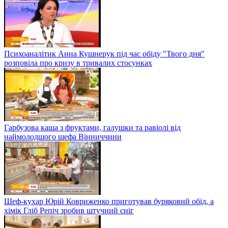
Психоаналітик Анна Кушнерук під час обіду "Твого дня"
розповіла про кризу в тривалих стосунках
Гарбузова каша з фруктами, галушки та равіолі від
наймолодшого шефа Вінниччини
Шеф-кухар Юрій Ковриженко приготував буряковий обід, а
хімік Гліб Репіч зробив штучний сніг