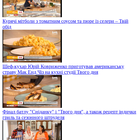
Курячі мітболи з томатним соусом та пюре із селери – Твій
обід
Шеф-кухар Юрій Ковриженко приготував американську
страву Мак Енд Чіз на кухні студії Твого дня
Фінал батлу "Сніданку" і "Твого дня", а також рецепт індички
гриль та сезонного штруделя