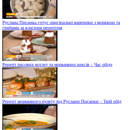
Руслана Писанка готує оригінальні вареники з морквою та
грибами за власним рецептом
Рецепт рисових котлет та морквяних кексів – Час обіду
Рецепт морквяного рулету від Руслани Писанки – Твій обід