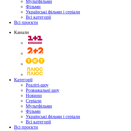
Мультфільми
Фільми
Українські фільми і серіали
Всі категорії
Всі проєкти
Канали
Категорії
Реаліті-шоу
Розважальні шоу
Новини
Серіали
Мультфільми
Фільми
Українські фільми і серіали
Всі категорії
Всі проєкти