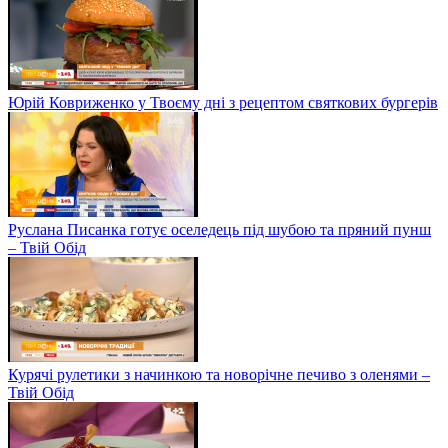
Юрій Ковриженко у Твоєму дні з рецептом святкових бургерів
Руслана Писанка готує оселедець під шубою та пряний пунш
– Твій Обід
Курячі рулетики з начинкою та новорічне печиво з оленями –
Твій Обід