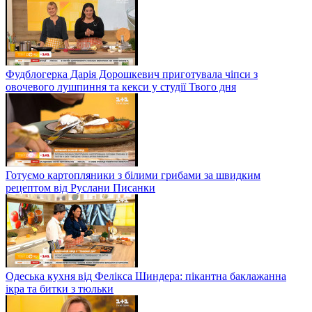
Фудблогерка Дарія Дорошкевич приготувала чіпси з
овочевого лушпиння та кекси у студії Твого дня
Готуємо картопляники з білими грибами за швидким
рецептом від Руслани Писанки
Одеська кухня від Фелікса Шиндера: пікантна баклажанна
ікра та битки з тюльки