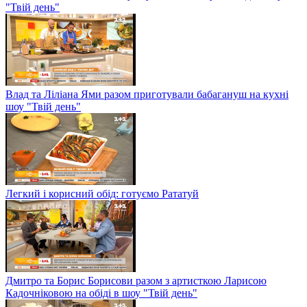
"Твій день"
Влад та Ліліана Ями разом приготували бабагануш на кухні
шоу "Твій день"
Легкий і корисний обід: готуємо Рататуй
Дмитро та Борис Борисови разом з артисткою Ларисою
Кадочніковою на обіді в шоу "Твій день"