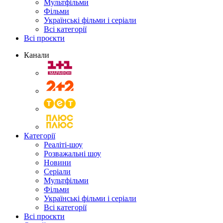
Мультфільми
Фільми
Українські фільми і серіали
Всі категорії
Всі проєкти
Канали
Категорії
Реаліті-шоу
Розважальні шоу
Новини
Серіали
Мультфільми
Фільми
Українські фільми і серіали
Всі категорії
Всі проєкти