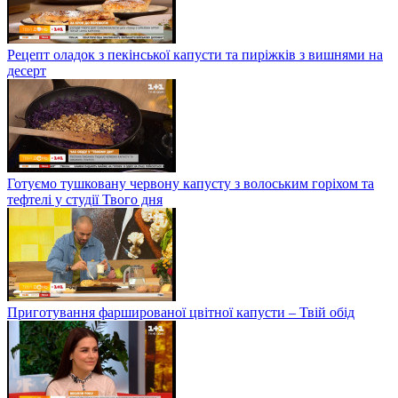
Рецепт оладок з пекінської капусти та пиріжків з вишнями на
десерт
Готуємо тушковану червону капусту з волоським горіхом та
тефтелі у студії Твого дня
Приготування фаршированої цвітної капусти – Твій обід