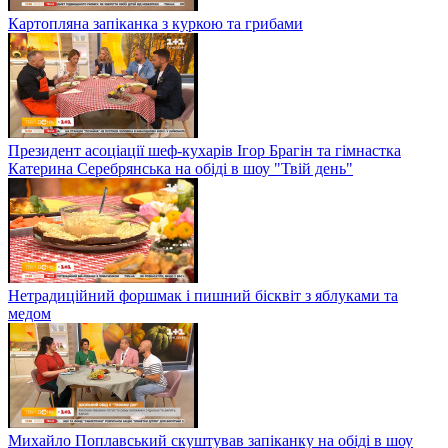
Картопляна запіканка з куркою та грибами
Президент асоціації шеф-кухарів Ігор Брагін та гімнастка
Катерина Серебрянська на обіді в шоу "Твій день"
Нетрадиційний форшмак і пишний бісквіт з яблуками та
медом
Михайло Поплавський скуштував запіканку на обіді в шоу