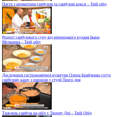
Паста з ароматним гарбузом та гарбузові кекси – Твій обід
Рецепт гарбузового супу від вінницького кухаря Івана
Мельника – Твій обід
Дослідниця гастрономічної культури Олена Брайченко готує
гарбузову кашу з пшоном у студії Твого дня
Тиждень гарбуза на обід у Твоєму Дні – Твій Обід