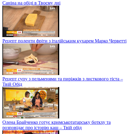
Саніна на обіді в Твоєму дні
Рецепт поленти фріти з італійським кухарем Марко Черветті
Рецепт супу з пельменями та пиріжків з листкового тіста –
Твій Обід
Олена Брайченко готує кримськотатарську боткху та
розповідає про історію каш – Твій обід