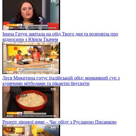
Ірина Гатун завітала на обід Твого дня та розповіла про
відносини з Юрієм Ткачем
Леся Микитина готує італійський обід: морквяний суп з
курячими мітболами та пікантні брускети
Рецепт лінивої ачми – Час обіду з Русланою Писанкою