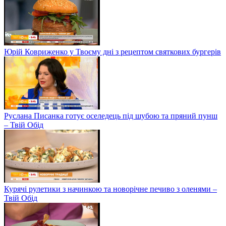
Юрій Ковриженко у Твоєму дні з рецептом святкових бургерів
Руслана Писанка готує оселедець під шубою та пряний пунш
– Твій Обід
Курячі рулетики з начинкою та новорічне печиво з оленями –
Твій Обід