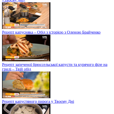
Рецепт капусняка – Обід з історією з Оленою Брайченко
Рецепт запеченої брюссельської капусти та курячого філе на
грилі – Твій обід
Рецепт капустяного пирога у Твоєму Дні