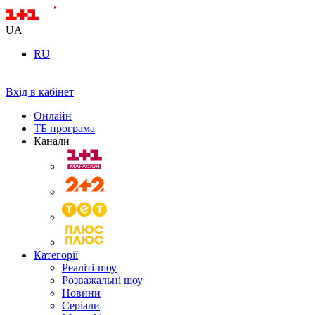
UA
RU
Вхід в кабінет
Онлайн
ТБ програма
Канали
Категорії
Реаліті-шоу
Розважальні шоу
Новини
Серіали