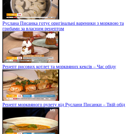
Руслана Писанка готує оригінальні вареники з морквою та
грибами за власним рецептом
Рецепт рисових котлет та морквяних кексів – Час обіду
Рецепт морквяного рулету від Руслани Писанки – Твій обід