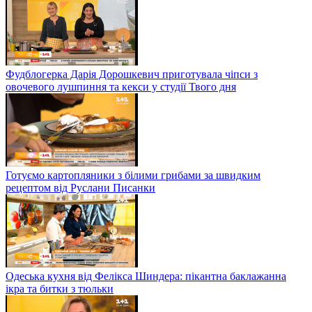
Фудблогерка Дарія Дорошкевич приготувала чіпси з
овочевого лушпиння та кекси у студії Твого дня
Готуємо картопляники з білими грибами за швидким
рецептом від Руслани Писанки
Одеська кухня від Фелікса Шиндера: пікантна баклажанна
ікра та битки з тюльки