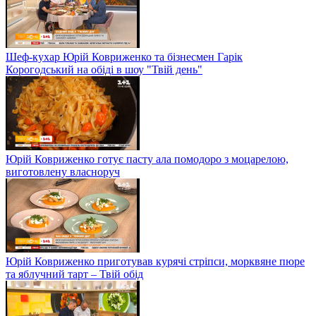
Шеф-кухар Юрій Ковриженко та бізнесмен Гарік
Корогодський на обіді в шоу "Твій день"
Юрій Ковриженко готує пасту ала помодоро з моцарелою,
виготовлену власноруч
Юрій Ковриженко приготував курячі стріпси, морквяне пюре
та яблучний тарт – Твій обід