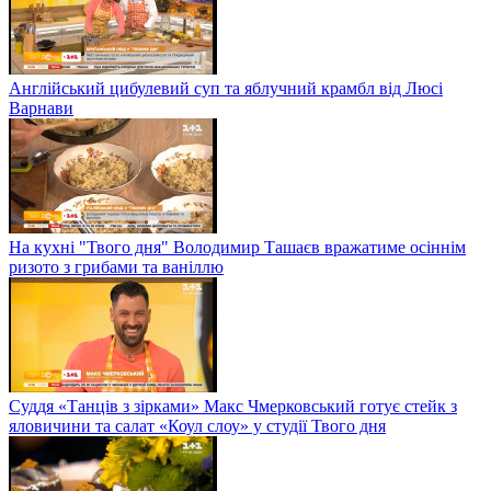
Англійський цибулевий суп та яблучний крамбл від Люсі
Варнави
На кухні "Твого дня" Володимир Ташаєв вражатиме осіннім
ризото з грибами та ваніллю
Суддя «Танців з зірками» Макс Чмерковський готує стейк з
яловичини та салат «Коул слоу» у студії Твого дня