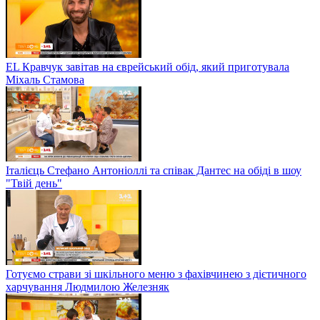
EL Кравчук завітав на єврейський обід, який приготувала
Міхаль Стамова
Італієць Стефано Антоніоллі та співак Дантес на обіді в шоу
"Твій день"
Готуємо страви зі шкільного меню з фахівчинею з дієтичного
харчування Людмилою Железняк