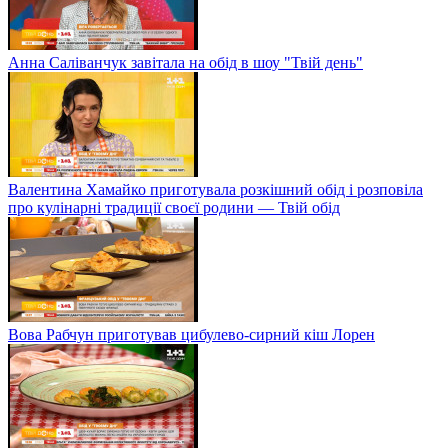
Анна Саліванчук завітала на обід в шоу "Твій день"
Валентина Хамайко приготувала розкішний обід і розповіла
про кулінарні традиції своєї родини — Твій обід
Вова Рабчун приготував цибулево-сирний кіш Лорен