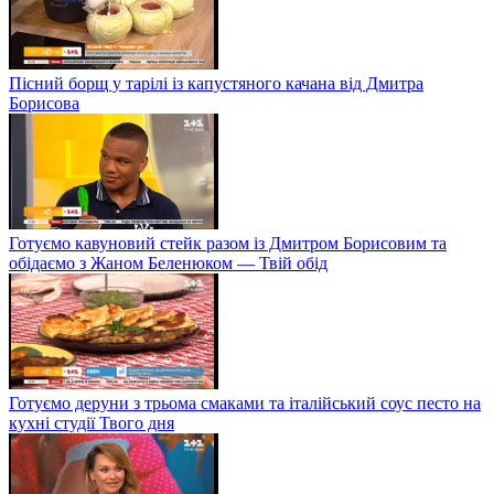
Пісний борщ у тарілі із капустяного качана від Дмитра
Борисова
Готуємо кавуновий стейк разом із Дмитром Борисовим та
обідаємо з Жаном Беленюком — Твій обід
Готуємо деруни з трьома смаками та італійський соус песто на
кухні студії Твого дня