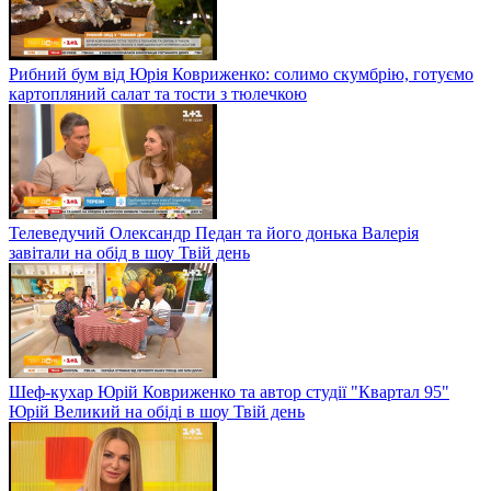
Рибний бум від Юрія Ковриженко: солимо скумбрію, готуємо
картопляний салат та тости з тюлечкою
Телеведучий Олександр Педан та його донька Валерія
завітали на обід в шоу Твій день
Шеф-кухар Юрій Ковриженко та автор студії "Квартал 95"
Юрій Великий на обіді в шоу Твій день