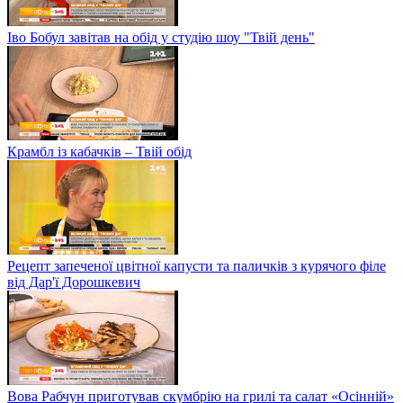
Іво Бобул завітав на обід у студію шоу "Твій день"
Крамбл із кабачків – Твій обід
Рецепт запеченої цвітної капусти та паличків з курячого філе
від Дар'ї Дорошкевич
Вова Рабчун приготував скумбрію на грилі та салат «Осінній»