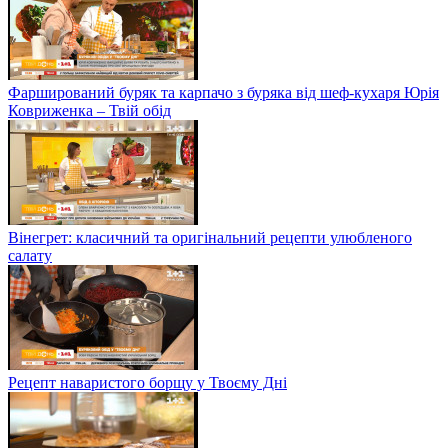
Фарширований буряк та карпачо з буряка від шеф-кухаря Юрія
Ковриженка – Твій обід
Вінегрет: класичний та оригінальний рецепти улюбленого
салату
Рецепт наваристого борщу у Твоєму Дні