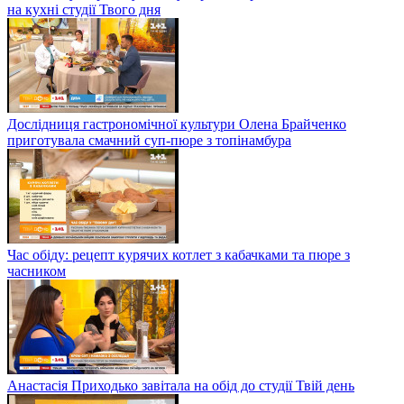
на кухні студії Твого дня
Дослідниця гастрономічної культури Олена Брайченко
приготувала смачний суп-пюре з топінамбура
Час обіду: рецепт курячих котлет з кабачками та пюре з
часником
Анастасія Приходько завітала на обід до студії Твій день