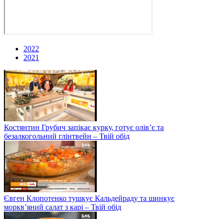
2022
2021
Костянтин Грубич запікає курку, готує олів’є та
безалкогольний глінтвейн – Твій обід
Євген Клопотенко тушкує Кальдейраду та шинкує
моркв’яний салат з карі – Твій обід