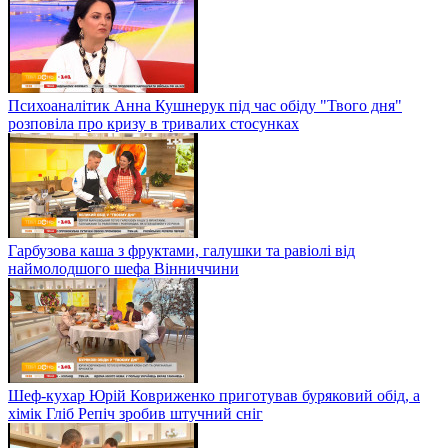
Психоаналітик Анна Кушнерук під час обіду "Твого дня"
розповіла про кризу в тривалих стосунках
Гарбузова каша з фруктами, галушки та равіолі від
наймолодшого шефа Вінниччини
Шеф-кухар Юрій Ковриженко приготував буряковий обід, а
хімік Гліб Репіч зробив штучний сніг