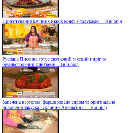
Приготування качиних ніжок конфі з яблуками – Твій обід
Руслана Писанка готує святковий м'ясний пиріг та
безалкогольний глінтвейн – Твій обід
Запечена картопля, фарширована сиром та оригінальна
новорічна закуска «солоний Апельсин» – Твій обід