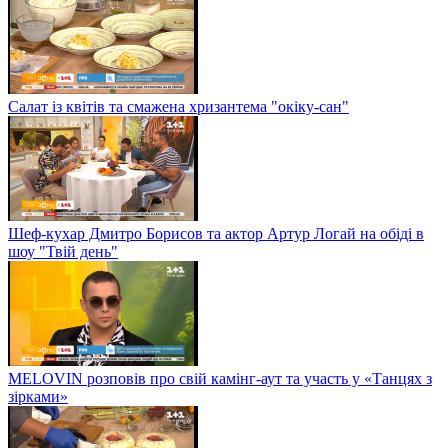
Салат із квітів та смажена хризантема "окіку-сан"
Шеф-кухар Дмитро Борисов та актор Артур Логай на обіді в
шоу "Твій день"
MELOVIN розповів про свій камінг-аут та участь у «Танцях з
зірками»