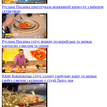
Руслана Писанка приготувала морквяний крем-суп з імбиром
і куркумою
Руслана Писанка готує моркву по-корейськи та запікає
картоплю з маслом та сиром
Юрій Ковриженко готує солону гарбузову кашу та запікає
гарбуз з медом і калиною у студії Твого дня