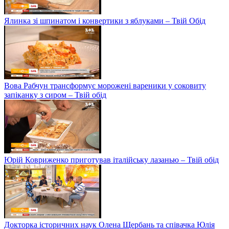
Ялинка зі шпинатом і конвертики з яблуками – Твій Обід
Вова Рабчун трансформує морожені вареники у соковиту
запіканку з сиром – Твій обід
Юрій Ковриженко приготував італійську лазанью – Твій обід
Докторка історичних наук Олена Щербань та співачка Юлія