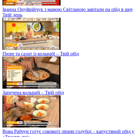
Іванна Онуфрійчук з мамою Світланою завітали на обід в шоу
Твій день
Пюре та салат із кольрабі – Твій обід
Запечена кольрабі – Твій обід
Вова Рабчун готує соковиті ліниві голубці – капустяний обід у
«Твоєму дні»