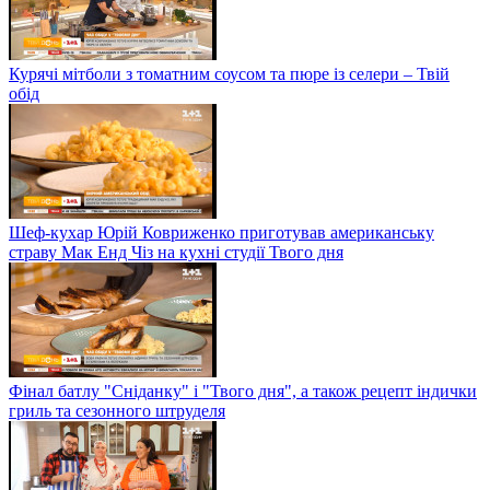
Курячі мітболи з томатним соусом та пюре із селери – Твій
обід
Шеф-кухар Юрій Ковриженко приготував американську
страву Мак Енд Чіз на кухні студії Твого дня
Фінал батлу "Сніданку" і "Твого дня", а також рецепт індички
гриль та сезонного штруделя