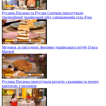
Руслана Писанка та Руслан Сенічкін приготували
традиційний український обід з мешканками села Лука
Медовик за півгодини: феномен українського ютубу Ольга
Матвєй
Руслана Писанка приготувала котлети з кальмара та печену
картоплю з часником