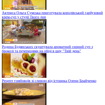
Актриса Ольга Сумська приготувала королівський гарбузовий
крем-суп у студії Твого дня
Родина Будянських скуштувала ароматний сирний суп з
броколі та печерицями на обіді в шоу "Твій день"
Рецепт гомбовців зі сливою від історика Олени Брайченко