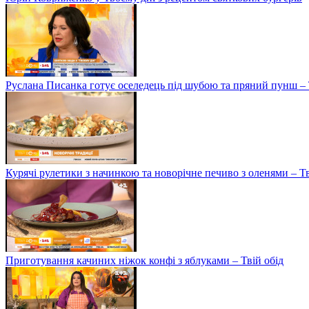
Руслана Писанка готує оселедець під шубою та пряний пунш – 
Курячі рулетики з начинкою та новорічне печиво з оленями – Т
Приготування качиних ніжок конфі з яблуками – Твій обід