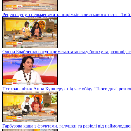
Рецепт супу з пельменями та пиріжків з листкового тіста – Твій
Олена Брайченко готує кримськотатарську боткху та розповідає 
Психоаналітик Анна Кушнерук під час обіду "Твого дня" розпов
Гарбузова каша з фруктами, галушки та равіолі від наймолод