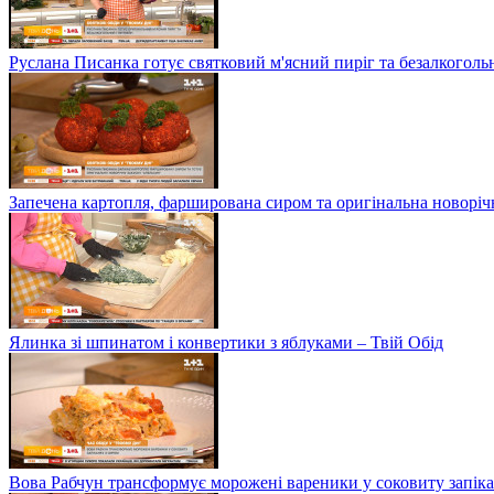
Руслана Писанка готує святковий м'ясний пиріг та безалкогольн
Запечена картопля, фарширована сиром та оригінальна новоріч
Ялинка зі шпинатом і конвертики з яблуками – Твій Обід
Вова Рабчун трансформує морожені вареники у соковиту запікан