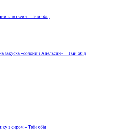
ий глінтвейн – Твій обід
на закуска «солоний Апельсин» – Твій обід
ку з сиром – Твій обід