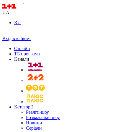
UA
RU
Вхід в кабінет
Онлайн
ТБ програма
Канали
Категорії
Реаліті-шоу
Розважальні шоу
Новини
Серіали