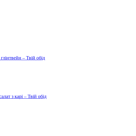
 глінтвейн – Твій обід
ат з карі – Твій обід