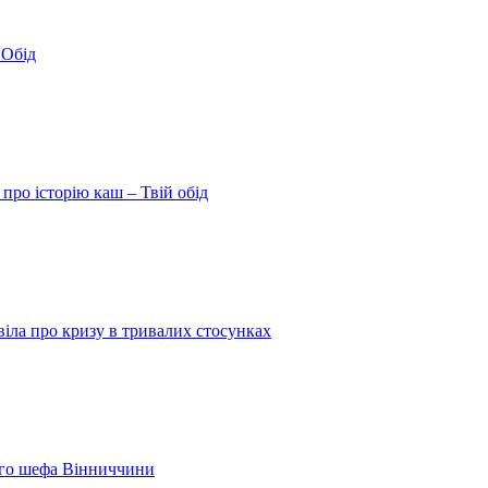
 Обід
про історію каш – Твій обід
іла про кризу в тривалих стосунках
шого шефа Вінниччини