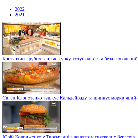
2022
2021
Костянтин Грубич запікає курку, готує олів’є та безалкогольний
Євген Клопотенко тушкує Кальдейраду та шинкує моркв’яний сал
Юрій Ковриженко у Твоєму дні з рецептом святкових бургерів