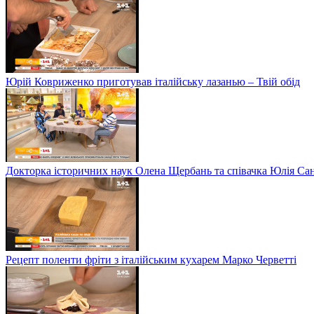
Юрій Ковриженко приготував італійську лазанью – Твій обід
Докторка історичних наук Олена Щербань та співачка Юлія Сані
Рецепт поленти фріти з італійським кухарем Марко Черветті