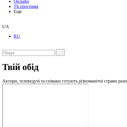
Онлайн
ТБ програма
Еще
UA
RU
Твій обід
Актори, телеведучі та співаки готують різноманітні страви разо