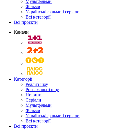
Мультфільми
Фільми
Українські фільми і серіали
Всі категорії
Всі проєкти
Канали
Категорії
Реаліті-шоу
Розважальні шоу
Новини
Серіали
Мультфільми
Фільми
Українські фільми і серіали
Всі категорії
Всі проєкти