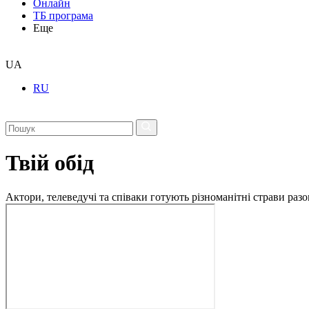
Онлайн
ТБ програма
Еще
UA
RU
Твій обід
Актори, телеведучі та співаки готують різноманітні страви разо