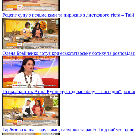
Рецепт супу з пельменями та пиріжків з листкового тіста – Твій
Олена Брайченко готує кримськотатарську боткху та розповідає 
Психоаналітик Анна Кушнерук під час обіду "Твого дня" розпов
Гарбузова каша з фруктами, галушки та равіолі від наймолод