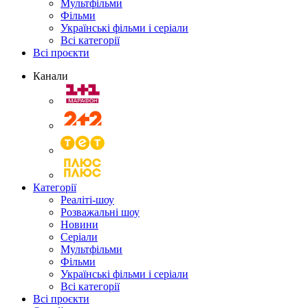
Мультфільми
Фільми
Українські фільми і серіали
Всі категорії
Всі проєкти
Канали
Категорії
Реаліті-шоу
Розважальні шоу
Новини
Серіали
Мультфільми
Фільми
Українські фільми і серіали
Всі категорії
Всі проєкти