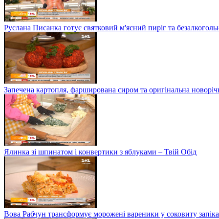
Руслана Писанка готує святковий м'ясний пиріг та безалкогольн
Запечена картопля, фарширована сиром та оригінальна новоріч
Ялинка зі шпинатом і конвертики з яблуками – Твій Обід
Вова Рабчун трансформує морожені вареники у соковиту запікан