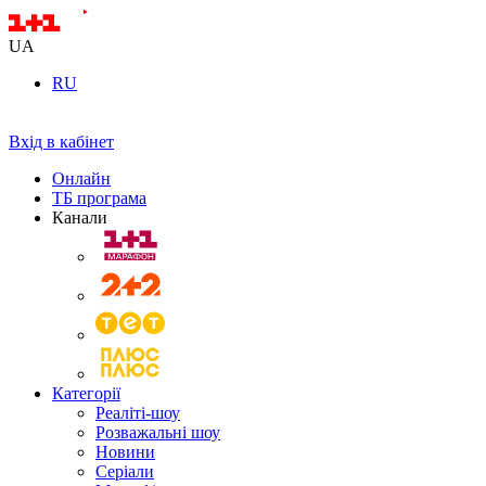
UA
RU
Вхід в кабінет
Онлайн
ТБ програма
Канали
Категорії
Реаліті-шоу
Розважальні шоу
Новини
Серіали