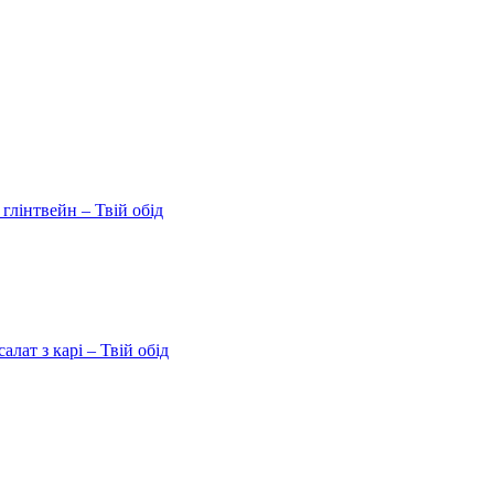
 глінтвейн – Твій обід
ат з карі – Твій обід