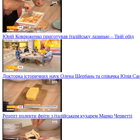
Юрій Ковриженко приготував італійську лазанью – Твій обід
Докторка історичних наук Олена Щербань та співачка Юлія Сані
Рецепт поленти фріти з італійським кухарем Марко Черветті