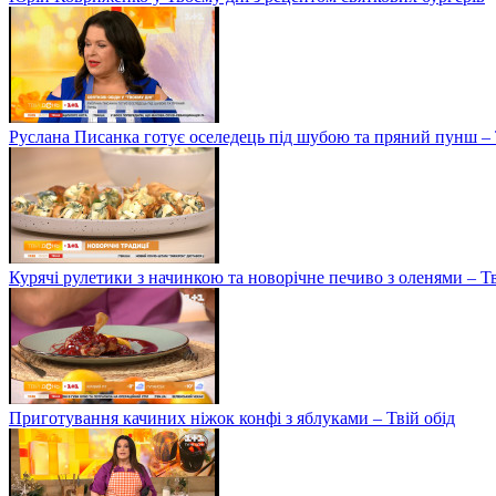
Руслана Писанка готує оселедець під шубою та пряний пунш – 
Курячі рулетики з начинкою та новорічне печиво з оленями – Т
Приготування качиних ніжок конфі з яблуками – Твій обід