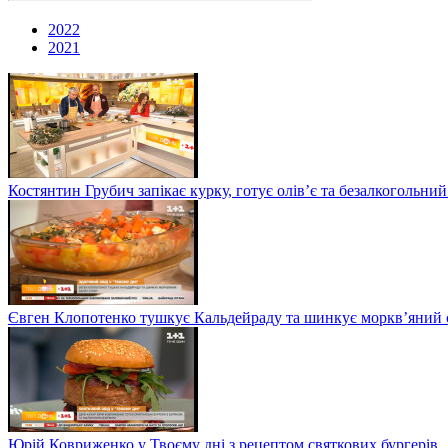
2022
2021
Костянтин Грубич запікає курку, готує олів’є та безалкогольний
Євген Клопотенко тушкує Кальдейраду та шинкує моркв’яний сал
Юрій Ковриженко у Твоєму дні з рецептом святкових бургерів