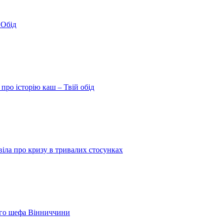
 Обід
про історію каш – Твій обід
іла про кризу в тривалих стосунках
шого шефа Вінниччини