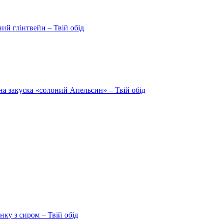
ий глінтвейн – Твій обід
на закуска «солоний Апельсин» – Твій обід
ку з сиром – Твій обід