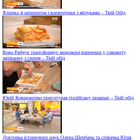
Ялинка зі шпинатом і конвертики з яблуками – Твій Обід
Вова Рабчун трансформує морожені вареники у соковиту
запіканку з сиром – Твій обід
Юрій Ковриженко приготував італійську лазанью – Твій обід
Докторка історичних наук Олена Щербань та співачка Юлія