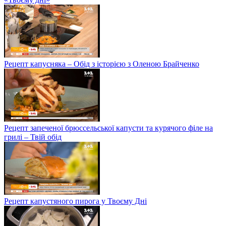
Рецепт капусняка – Обід з історією з Оленою Брайченко
Рецепт запеченої брюссельської капусти та курячого філе на
грилі – Твій обід
Рецепт капустяного пирога у Твоєму Дні