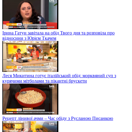
Ірина Гатун завітала на обід Твого дня та розповіла про
відносини з Юрієм Ткачем
Леся Микитина готує італійський обід: морквяний суп з
курячими мітболами та пікантні брускети
Рецепт лінивої ачми – Час обіду з Русланою Писанкою