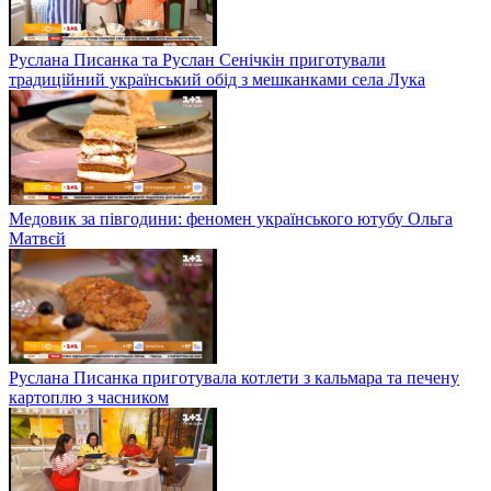
Руслана Писанка та Руслан Сенічкін приготували
традиційний український обід з мешканками села Лука
Медовик за півгодини: феномен українського ютубу Ольга
Матвєй
Руслана Писанка приготувала котлети з кальмара та печену
картоплю з часником