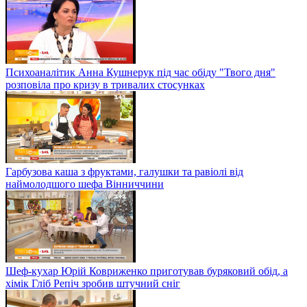
Психоаналітик Анна Кушнерук під час обіду "Твого дня"
розповіла про кризу в тривалих стосунках
Гарбузова каша з фруктами, галушки та равіолі від
наймолодшого шефа Вінниччини
Шеф-кухар Юрій Ковриженко приготував буряковий обід, а
хімік Гліб Репіч зробив штучний сніг