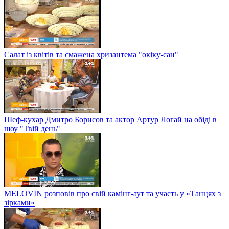
Салат із квітів та смажена хризантема "окіку-сан"
Шеф-кухар Дмитро Борисов та актор Артур Логай на обіді в
шоу "Твій день"
MELOVIN розповів про свій камінг-аут та участь у «Танцях з
зірками»