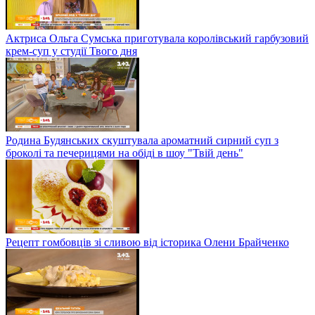
Актриса Ольга Сумська приготувала королівський гарбузовий
крем-суп у студії Твого дня
Родина Будянських скуштувала ароматний сирний суп з
броколі та печерицями на обіді в шоу "Твій день"
Рецепт гомбовців зі сливою від історика Олени Брайченко