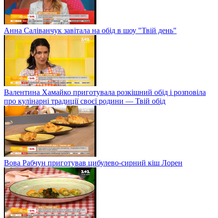
Анна Саліванчук завітала на обід в шоу "Твій день"
Валентина Хамайко приготувала розкішний обід і розповіла
про кулінарні традиції своєї родини — Твій обід
Вова Рабчун приготував цибулево-сирний кіш Лорен