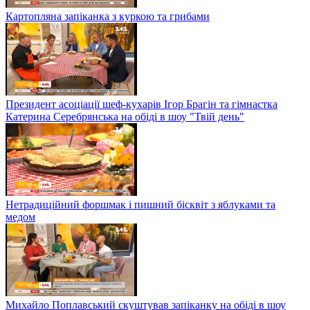
Картопляна запіканка з куркою та грибами
Президент асоціації шеф-кухарів Ігор Брагін та гімнастка
Катерина Серебрянська на обіді в шоу "Твій день"
Нетрадиційний форшмак і пишний бісквіт з яблуками та
медом
Михайло Поплавський скуштував запіканку на обіді в шоу