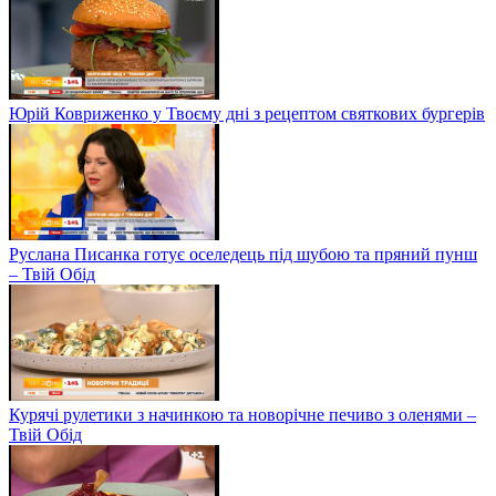
Юрій Ковриженко у Твоєму дні з рецептом святкових бургерів
Руслана Писанка готує оселедець під шубою та пряний пунш
– Твій Обід
Курячі рулетики з начинкою та новорічне печиво з оленями –
Твій Обід