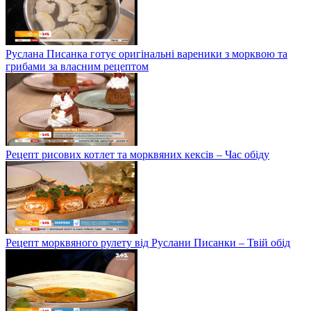
Руслана Писанка готує оригінальні вареники з морквою та
грибами за власним рецептом
Рецепт рисових котлет та морквяних кексів – Час обіду
Рецепт морквяного рулету від Руслани Писанки – Твій обід