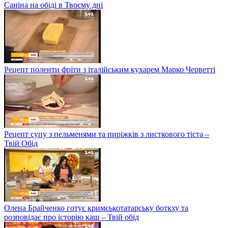
Саніна на обіді в Твоєму дні
Рецепт поленти фріти з італійським кухарем Марко Черветті
Рецепт супу з пельменями та пиріжків з листкового тіста –
Твій Обід
Олена Брайченко готує кримськотатарську боткху та
розповідає про історію каш – Твій обід