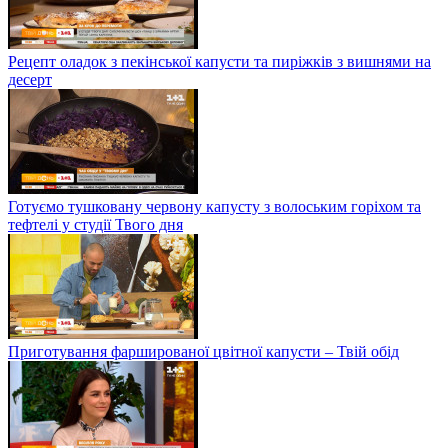
Рецепт оладок з пекінської капусти та пиріжків з вишнями на
десерт
Готуємо тушковану червону капусту з волоським горіхом та
тефтелі у студії Твого дня
Приготування фаршированої цвітної капусти – Твій обід