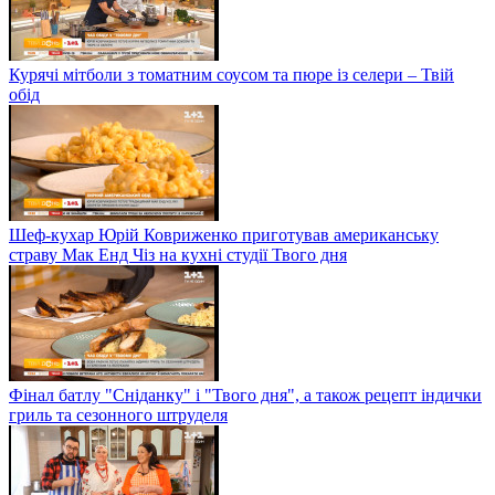
Курячі мітболи з томатним соусом та пюре із селери – Твій
обід
Шеф-кухар Юрій Ковриженко приготував американську
страву Мак Енд Чіз на кухні студії Твого дня
Фінал батлу "Сніданку" і "Твого дня", а також рецепт індички
гриль та сезонного штруделя