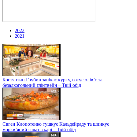
2022
2021
Костянтин Грубич запікає курку, готує олів’є та
безалкогольний глінтвейн – Твій обід
Євген Клопотенко тушкує Кальдейраду та шинкує
моркв’яний салат з карі – Твій обід