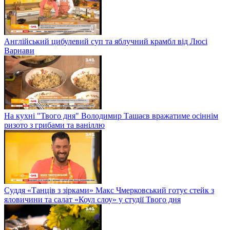
Англійський цибулевий суп та яблучний крамбл від Люсі
Варнави
На кухні "Твого дня" Володимир Ташаєв вражатиме осіннім
ризото з грибами та ваніллю
Суддя «Танців з зірками» Макс Чмерковський готує стейк з
яловичини та салат «Коул слоу» у студії Твого дня