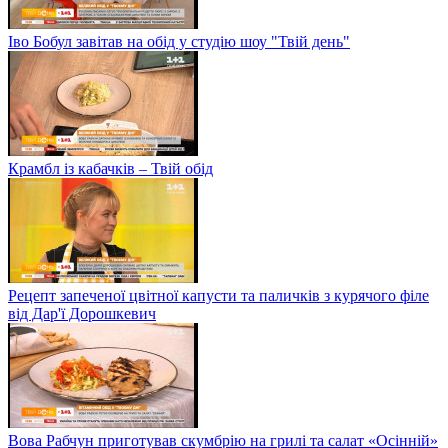
Іво Бобул завітав на обід у студію шоу "Твій день"
Крамбл із кабачків – Твій обід
Рецепт запеченої цвітної капусти та паличків з курячого філе
від Дар'ї Дорошкевич
Вова Рабчун приготував скумбрію на грилі та салат «Осінній»