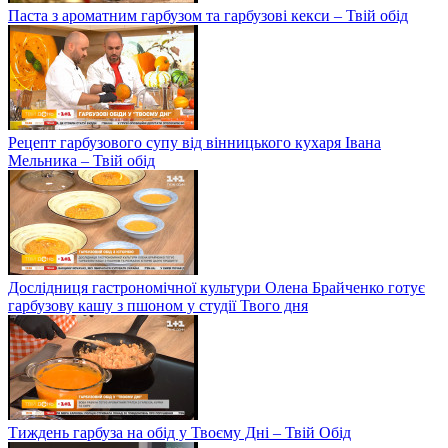
Паста з ароматним гарбузом та гарбузові кекси – Твій обід
Рецепт гарбузового супу від вінницького кухаря Івана
Мельника – Твій обід
Дослідниця гастрономічної культури Олена Брайченко готує
гарбузову кашу з пшоном у студії Твого дня
Тиждень гарбуза на обід у Твоєму Дні – Твій Обід