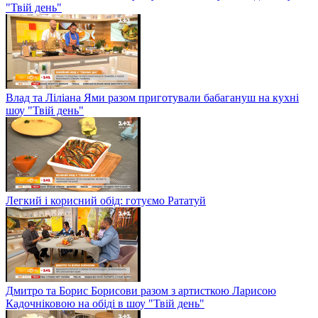
"Твій день"
Влад та Ліліана Ями разом приготували бабагануш на кухні
шоу "Твій день"
Легкий і корисний обід: готуємо Рататуй
Дмитро та Борис Борисови разом з артисткою Ларисою
Кадочніковою на обіді в шоу "Твій день"