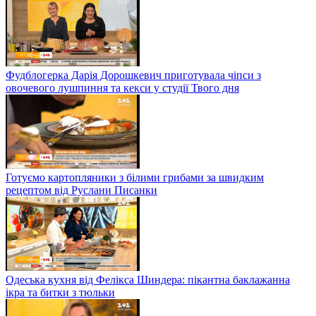
Фудблогерка Дарія Дорошкевич приготувала чіпси з
овочевого лушпиння та кекси у студії Твого дня
Готуємо картопляники з білими грибами за швидким
рецептом від Руслани Писанки
Одеська кухня від Фелікса Шиндера: пікантна баклажанна
ікра та битки з тюльки