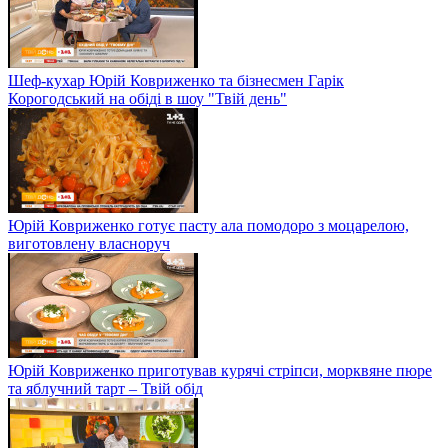
Шеф-кухар Юрій Ковриженко та бізнесмен Гарік
Корогодський на обіді в шоу "Твій день"
Юрій Ковриженко готує пасту ала помодоро з моцарелою,
виготовлену власноруч
Юрій Ковриженко приготував курячі стріпси, морквяне пюре
та яблучний тарт – Твій обід