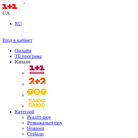
UA
RU
Вхід в кабінет
Онлайн
ТБ програма
Канали
Категорії
Реаліті-шоу
Розважальні шоу
Новини
Серіали