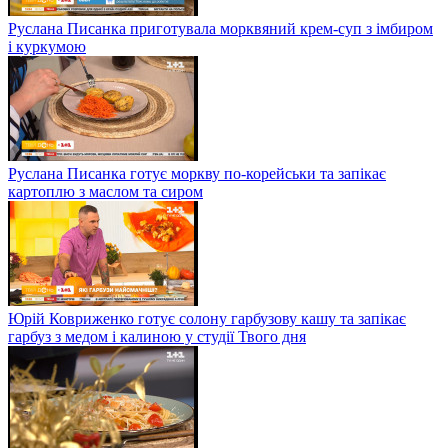
Руслана Писанка приготувала морквяний крем-суп з імбиром
і куркумою
Руслана Писанка готує моркву по-корейськи та запікає
картоплю з маслом та сиром
Юрій Ковриженко готує солону гарбузову кашу та запікає
гарбуз з медом і калиною у студії Твого дня