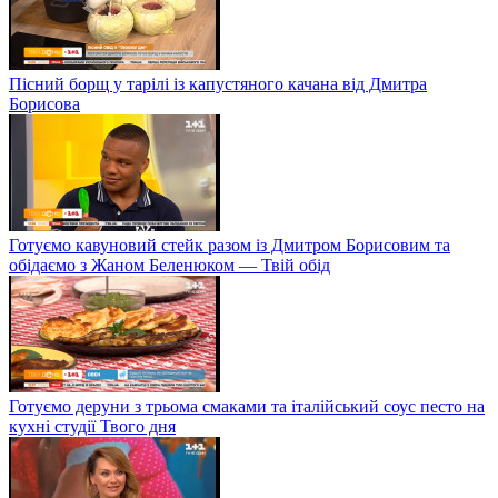
Пісний борщ у тарілі із капустяного качана від Дмитра
Борисова
Готуємо кавуновий стейк разом із Дмитром Борисовим та
обідаємо з Жаном Беленюком — Твій обід
Готуємо деруни з трьома смаками та італійський соус песто на
кухні студії Твого дня