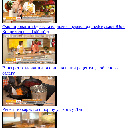
Фарширований буряк та карпачо з буряка від шеф-кухаря Юрія
Ковриженка – Твій обід
Вінегрет: класичний та оригінальний рецепти улюбленого
салату
Рецепт наваристого борщу у Твоєму Дні