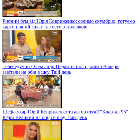
Рибний бум від Юрія Ковриженко: солимо скумбрію, готуємо
картопляний салат та тости з тюлечкою
Телеведучий Олександр Педан та його донька Валерія
завітали на обід в шоу Твій день
Шеф-кухар Юрій Ковриженко та автор студії "Квартал 95"
Юрій Великий на обіді в шоу Твій день