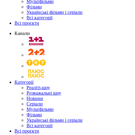
Мультфільми
Фільми
Українські фільми і серіали
Всі категорії
Всі проєкти
Канали
Категорії
Реаліті-шоу
Розважальні шоу
Новини
Серіали
Мультфільми
Фільми
Українські фільми і серіали
Всі категорії
Всі проєкти