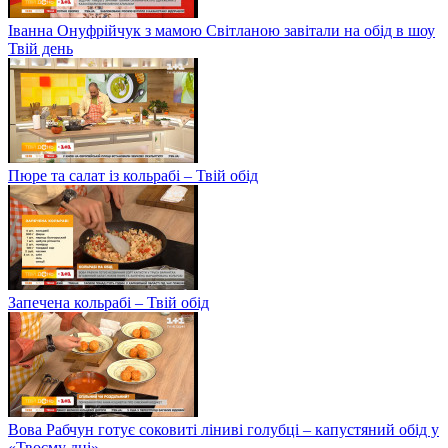
Іванна Онуфрійчук з мамою Світланою завітали на обід в шоу
Твій день
Пюре та салат із кольрабі – Твій обід
Запечена кольрабі – Твій обід
Вова Рабчун готує соковиті ліниві голубці – капустяний обід у
«Твоєму дні»