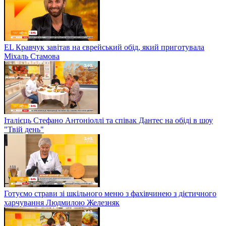
EL Кравчук завітав на єврейський обід, який приготувала
Міхаль Стамова
Італієць Стефано Антоніоллі та співак Дантес на обіді в шоу
"Твій день"
Готуємо страви зі шкільного меню з фахівчинею з дієтичного
харчування Людмилою Железняк