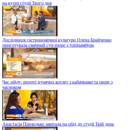
на кухні студії Твого дня
Дослідниця гастрономічної культури Олена Брайченко
приготувала смачний суп-пюре з топінамбура
Час обіду: рецепт курячих котлет з кабачками та пюре з
часником
Анастасія Приходько завітала на обід до студії Твій день