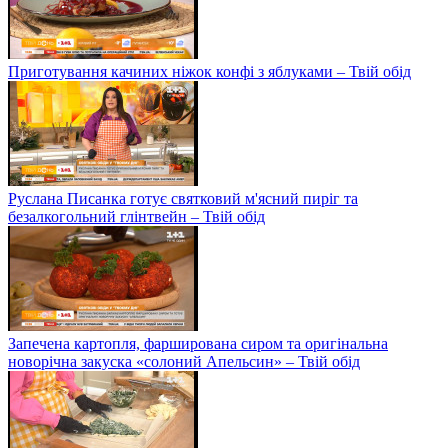
Приготування качиних ніжок конфі з яблуками – Твій обід
Руслана Писанка готує святковий м'ясний пиріг та
безалкогольний глінтвейн – Твій обід
Запечена картопля, фарширована сиром та оригінальна
новорічна закуска «солоний Апельсин» – Твій обід