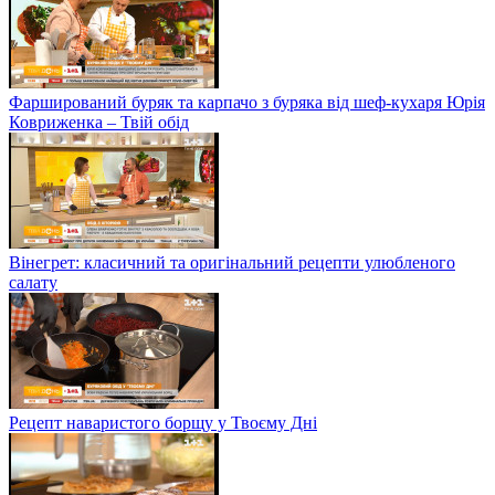
Фарширований буряк та карпачо з буряка від шеф-кухаря Юрія
Ковриженка – Твій обід
Вінегрет: класичний та оригінальний рецепти улюбленого
салату
Рецепт наваристого борщу у Твоєму Дні