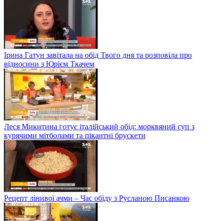
Ірина Гатун завітала на обід Твого дня та розповіла про
відносини з Юрієм Ткачем
Леся Микитина готує італійський обід: морквяний суп з
курячими мітболами та пікантні брускети
Рецепт лінивої ачми – Час обіду з Русланою Писанкою