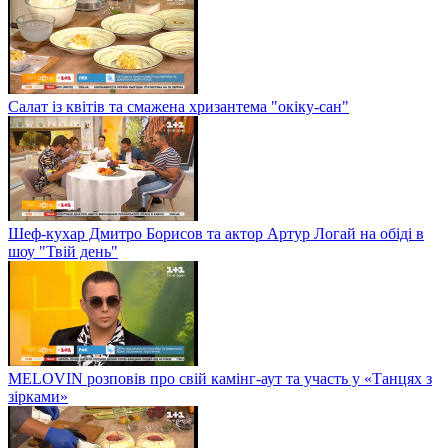
Салат із квітів та смажена хризантема "окіку-сан"
Шеф-кухар Дмитро Борисов та актор Артур Логай на обіді в
шоу "Твій день"
MELOVIN розповів про свій камінг-аут та участь у «Танцях з
зірками»