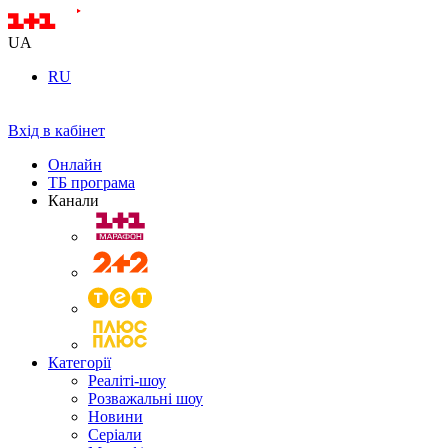
UA
RU
Вхід в кабінет
Онлайн
ТБ програма
Канали
Категорії
Реаліті-шоу
Розважальні шоу
Новини
Серіали