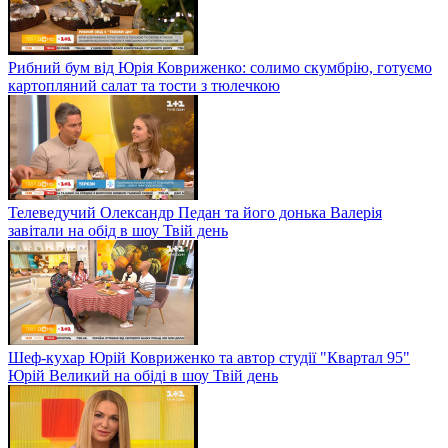
Рибний бум від Юрія Ковриженко: солимо скумбрію, готуємо
картопляний салат та тости з тюлечкою
Телеведучий Олександр Педан та його донька Валерія
завітали на обід в шоу Твій день
Шеф-кухар Юрій Ковриженко та автор студії "Квартал 95"
Юрій Великий на обіді в шоу Твій день