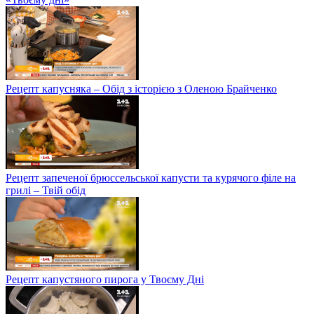
Рецепт капусняка – Обід з історією з Оленою Брайченко
Рецепт запеченої брюссельської капусти та курячого філе на
грилі – Твій обід
Рецепт капустяного пирога у Твоєму Дні