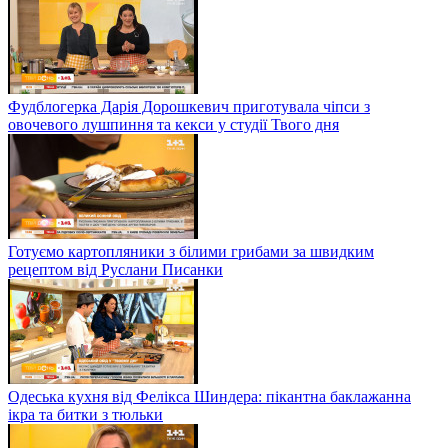
Фудблогерка Дарія Дорошкевич приготувала чіпси з
овочевого лушпиння та кекси у студії Твого дня
Готуємо картопляники з білими грибами за швидким
рецептом від Руслани Писанки
Одеська кухня від Фелікса Шиндера: пікантна баклажанна
ікра та битки з тюльки