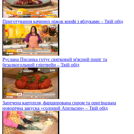
Приготування качиних ніжок конфі з яблуками – Твій обід
Руслана Писанка готує святковий м'ясний пиріг та
безалкогольний глінтвейн – Твій обід
Запечена картопля, фарширована сиром та оригінальна
новорічна закуска «солоний Апельсин» – Твій обід