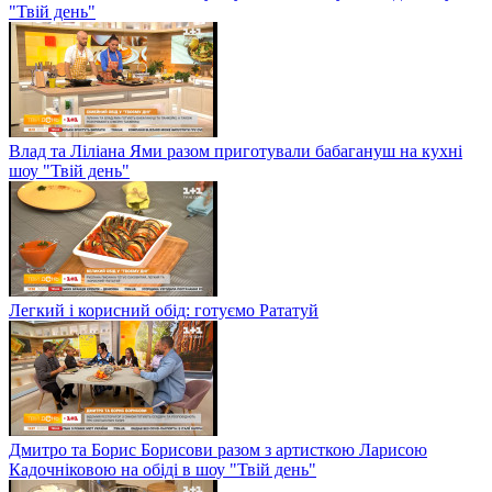
"Твій день"
Влад та Ліліана Ями разом приготували бабагануш на кухні
шоу "Твій день"
Легкий і корисний обід: готуємо Рататуй
Дмитро та Борис Борисови разом з артисткою Ларисою
Кадочніковою на обіді в шоу "Твій день"