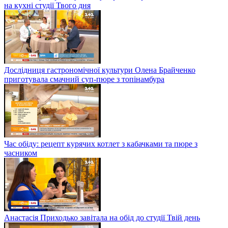
на кухні студії Твого дня
Дослідниця гастрономічної культури Олена Брайченко
приготувала смачний суп-пюре з топінамбура
Час обіду: рецепт курячих котлет з кабачками та пюре з
часником
Анастасія Приходько завітала на обід до студії Твій день