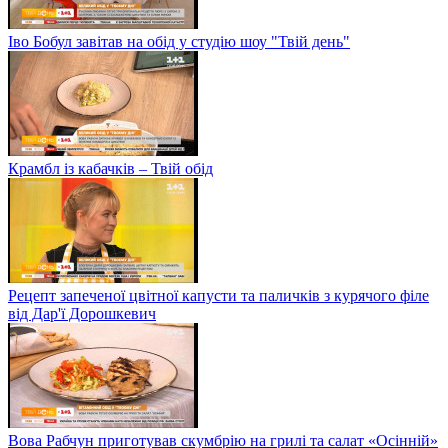
Іво Бобул завітав на обід у студію шоу "Твій день"
Крамбл із кабачків – Твій обід
Рецепт запеченої цвітної капусти та паличків з курячого філе
від Дар'ї Дорошкевич
Вова Рабчун приготував скумбрію на грилі та салат «Осінній»