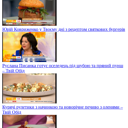
Юрій Ковриженко у Твоєму дні з рецептом святкових бургерів
Руслана Писанка готує оселедець під шубою та пряний пунш
– Твій Обід
Курячі рулетики з начинкою та новорічне печиво з оленями –
Твій Обід