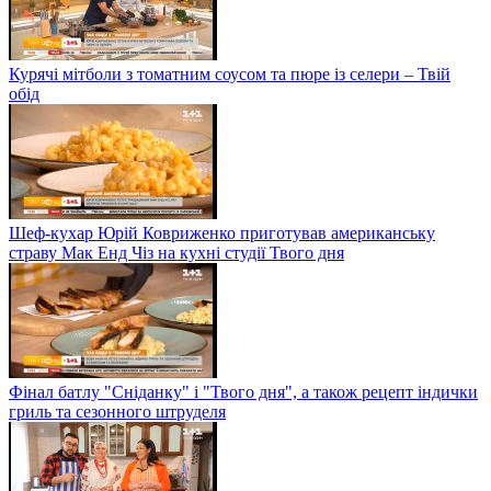
Курячі мітболи з томатним соусом та пюре із селери – Твій
обід
Шеф-кухар Юрій Ковриженко приготував американську
страву Мак Енд Чіз на кухні студії Твого дня
Фінал батлу "Сніданку" і "Твого дня", а також рецепт індички
гриль та сезонного штруделя