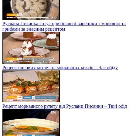
Руслана Писанка готує оригінальні вареники з морквою та
грибами за власним рецептом
Рецепт рисових котлет та морквяних кексів – Час обіду
Рецепт морквяного рулету від Руслани Писанки – Твій обід