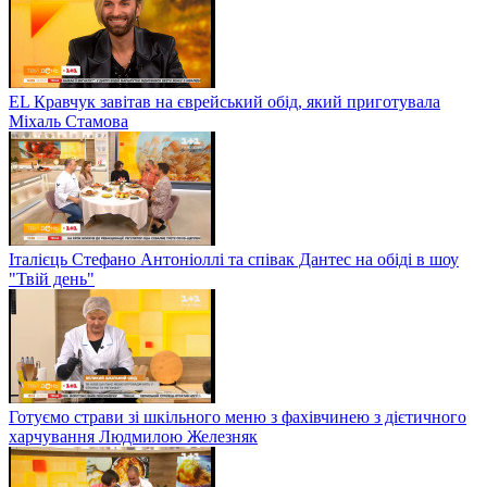
EL Кравчук завітав на єврейський обід, який приготувала
Міхаль Стамова
Італієць Стефано Антоніоллі та співак Дантес на обіді в шоу
"Твій день"
Готуємо страви зі шкільного меню з фахівчинею з дієтичного
харчування Людмилою Железняк