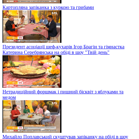
Картопляна запіканка з куркою та грибами
Президент асоціації шеф-кухарів Ігор Брагін та гімнастка
Катерина Серебрянська на обіді в шоу "Твій день"
Нетрадиційний форшмак і пишний бісквіт з яблуками та
медом
Михайло Поплавський скуштував запіканку на обіді в шоу