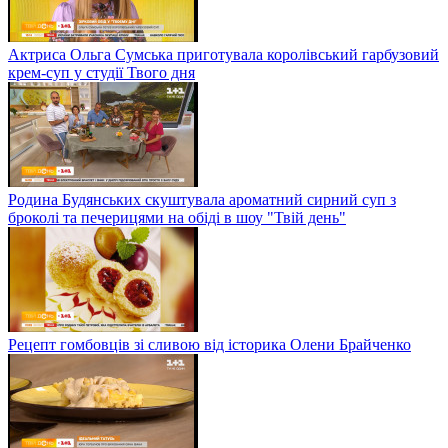
Актриса Ольга Сумська приготувала королівський гарбузовий
крем-суп у студії Твого дня
Родина Будянських скуштувала ароматний сирний суп з
броколі та печерицями на обіді в шоу "Твій день"
Рецепт гомбовців зі сливою від історика Олени Брайченко