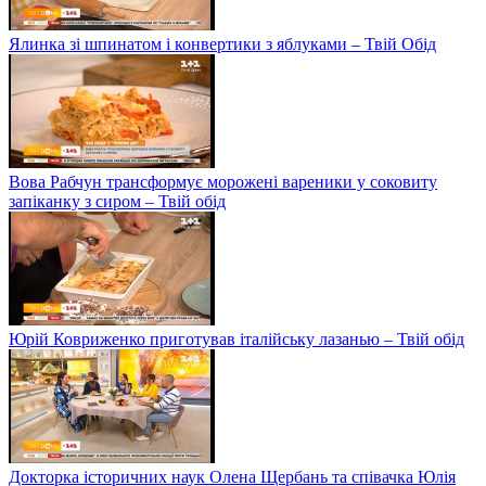
Ялинка зі шпинатом і конвертики з яблуками – Твій Обід
Вова Рабчун трансформує морожені вареники у соковиту
запіканку з сиром – Твій обід
Юрій Ковриженко приготував італійську лазанью – Твій обід
Докторка історичних наук Олена Щербань та співачка Юлія