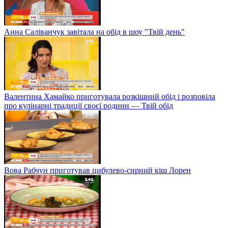
Анна Саліванчук завітала на обід в шоу "Твій день"
Валентина Хамайко приготувала розкішний обід і розповіла
про кулінарні традиції своєї родини — Твій обід
Вова Рабчун приготував цибулево-сирний кіш Лорен