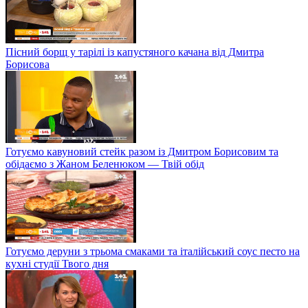
Пісний борщ у тарілі із капустяного качана від Дмитра
Борисова
Готуємо кавуновий стейк разом із Дмитром Борисовим та
обідаємо з Жаном Беленюком — Твій обід
Готуємо деруни з трьома смаками та італійський соус песто на
кухні студії Твого дня