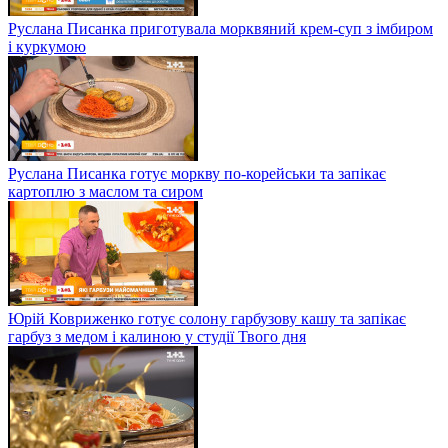
Руслана Писанка приготувала морквяний крем-суп з імбиром
і куркумою
Руслана Писанка готує моркву по-корейськи та запікає
картоплю з маслом та сиром
Юрій Ковриженко готує солону гарбузову кашу та запікає
гарбуз з медом і калиною у студії Твого дня