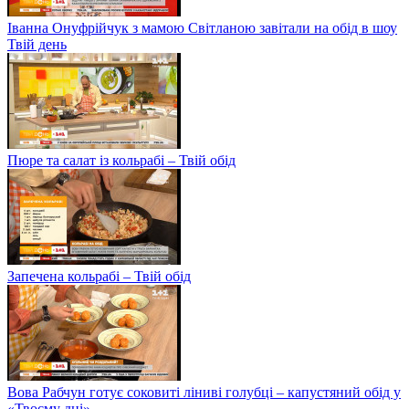
Іванна Онуфрійчук з мамою Світланою завітали на обід в шоу
Твій день
Пюре та салат із кольрабі – Твій обід
Запечена кольрабі – Твій обід
Вова Рабчун готує соковиті ліниві голубці – капустяний обід у
«Твоєму дні»