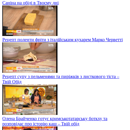
Саніна на обіді в Твоєму дні
Рецепт поленти фріти з італійським кухарем Марко Черветті
Рецепт супу з пельменями та пиріжків з листкового тіста –
Твій Обід
Олена Брайченко готує кримськотатарську боткху та
розповідає про історію каш – Твій обід