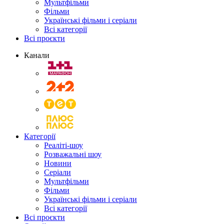
Мультфільми
Фільми
Українські фільми і серіали
Всі категорії
Всі проєкти
Канали
Категорії
Реаліті-шоу
Розважальні шоу
Новини
Серіали
Мультфільми
Фільми
Українські фільми і серіали
Всі категорії
Всі проєкти