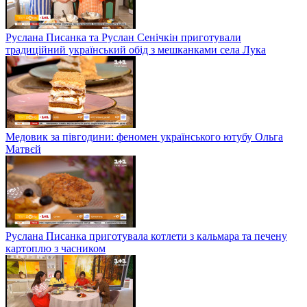
Руслана Писанка та Руслан Сенічкін приготували
традиційний український обід з мешканками села Лука
Медовик за півгодини: феномен українського ютубу Ольга
Матвєй
Руслана Писанка приготувала котлети з кальмара та печену
картоплю з часником