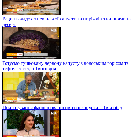
Рецепт оладок з пекінської капусти та пиріжків з вишнями на
десерт
Готуємо тушковану червону капусту з волоським горіхом та
тефтелі у студії Твого дня
Приготування фаршированої цвітної капусти – Твій обід