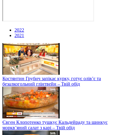
2022
2021
Костянтин Грубич запікає курку, готує олів’є та
безалкогольний глінтвейн – Твій обід
Євген Клопотенко тушкує Кальдейраду та шинкує
моркв’яний салат з карі – Твій обід