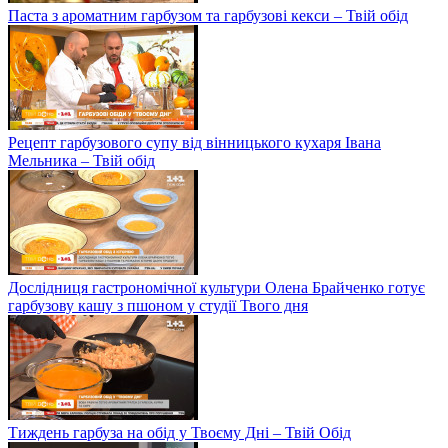
Паста з ароматним гарбузом та гарбузові кекси – Твій обід
Рецепт гарбузового супу від вінницького кухаря Івана
Мельника – Твій обід
Дослідниця гастрономічної культури Олена Брайченко готує
гарбузову кашу з пшоном у студії Твого дня
Тиждень гарбуза на обід у Твоєму Дні – Твій Обід