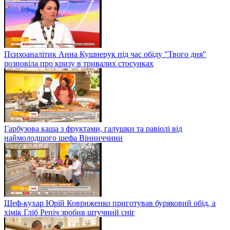
Психоаналітик Анна Кушнерук під час обіду "Твого дня"
розповіла про кризу в тривалих стосунках
Гарбузова каша з фруктами, галушки та равіолі від
наймолодшого шефа Вінниччини
Шеф-кухар Юрій Ковриженко приготував буряковий обід, а
хімік Гліб Репіч зробив штучний сніг