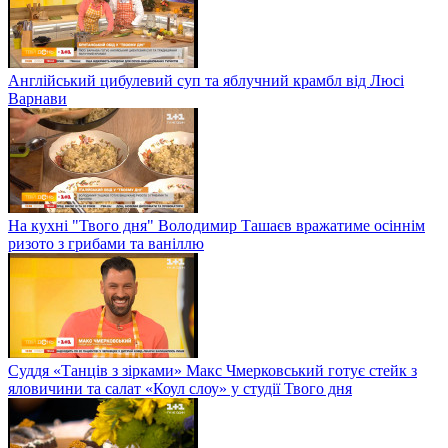
Англійський цибулевий суп та яблучний крамбл від Люсі
Варнави
На кухні "Твого дня" Володимир Ташаєв вражатиме осіннім
ризото з грибами та ваніллю
Суддя «Танців з зірками» Макс Чмерковський готує стейк з
яловичини та салат «Коул слоу» у студії Твого дня