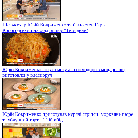
Шеф-кухар Юрій Ковриженко та бізнесмен Гарік
Корогодський на обіді в шоу "Твій день"
Юрій Ковриженко готує пасту ала помодоро з моцарелою,
виготовлену власноруч
Юрій Ковриженко приготував курячі стріпси, морквяне пюре
та яблучний тарт – Твій обід