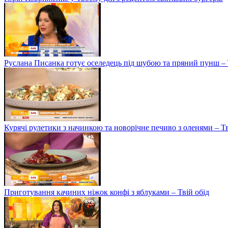
Руслана Писанка готує оселедець під шубою та пряний пунш – 
Курячі рулетики з начинкою та новорічне печиво з оленями – Т
Приготування качиних ніжок конфі з яблуками – Твій обід