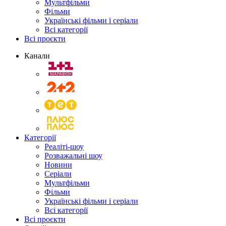
Мультфільми
Фільми
Українські фільми і серіали
Всі категорії
Всі проєкти
Канали
Категорії
Реаліті-шоу
Розважальні шоу
Новини
Серіали
Мультфільми
Фільми
Українські фільми і серіали
Всі категорії
Всі проєкти