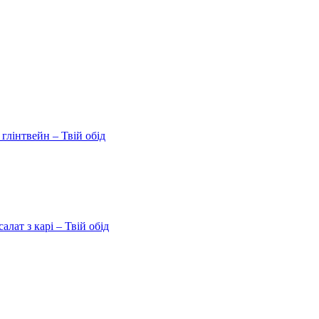
 глінтвейн – Твій обід
ат з карі – Твій обід