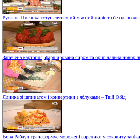
Руслана Писанка готує святковий м'ясний пиріг та безалкогольн
Запечена картопля, фарширована сиром та оригінальна новоріч
Ялинка зі шпинатом і конвертики з яблуками – Твій Обід
Вова Рабчун трансформує морожені вареники у соковиту запікан