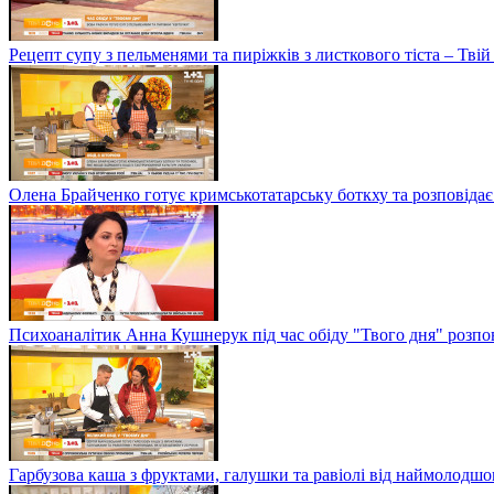
Рецепт супу з пельменями та пиріжків з листкового тіста – Твій
Олена Брайченко готує кримськотатарську боткху та розповідає 
Психоаналітик Анна Кушнерук під час обіду "Твого дня" розпов
Гарбузова каша з фруктами, галушки та равіолі від наймолод