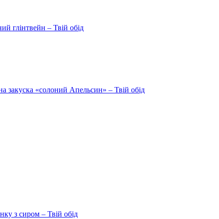
ий глінтвейн – Твій обід
на закуска «солоний Апельсин» – Твій обід
ку з сиром – Твій обід