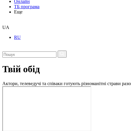
Онлайн
ТБ програма
Еще
UA
RU
Твій обід
Актори, телеведучі та співаки готують різноманітні страви разо