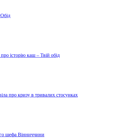
 Обід
про історію каш – Твій обід
іла про кризу в тривалих стосунках
шого шефа Вінниччини