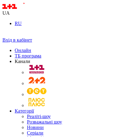
UA
RU
Вхід в кабінет
Онлайн
ТБ програма
Канали
Категорії
Реаліті-шоу
Розважальні шоу
Новини
Серіали