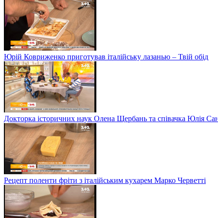
Юрій Ковриженко приготував італійську лазанью – Твій обід
Докторка історичних наук Олена Щербань та співачка Юлія Сані
Рецепт поленти фріти з італійським кухарем Марко Черветті