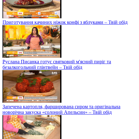
Приготування качиних ніжок конфі з яблуками – Твій обід
Руслана Писанка готує святковий м'ясний пиріг та
безалкогольний глінтвейн – Твій обід
Запечена картопля, фарширована сиром та оригінальна
новорічна закуска «солоний Апельсин» – Твій обід