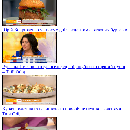
Юрій Ковриженко у Твоєму дні з рецептом святкових бургерів
Руслана Писанка готує оселедець під шубою та пряний пунш
– Твій Обід
Курячі рулетики з начинкою та новорічне печиво з оленями –
Твій Обід