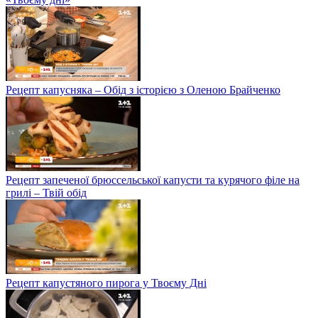
Рецепт капусняка – Обід з історією з Оленою Брайченко
Рецепт запеченої брюссельської капусти та курячого філе на
грилі – Твій обід
Рецепт капустяного пирога у Твоєму Дні