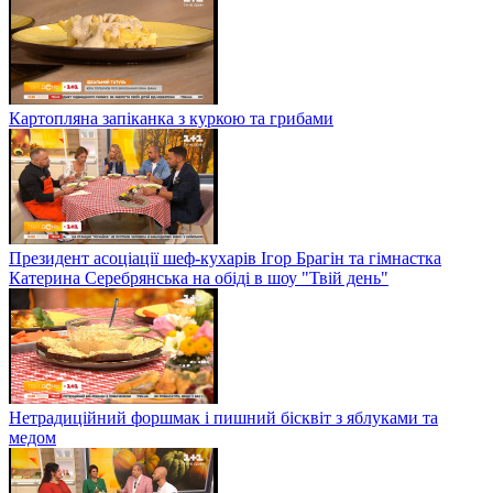
Актриса Ольга Сумська приготувала королівський гарбузовий
крем-суп у студії Твого дня
Родина Будянських скуштувала ароматний сирний суп з
броколі та печерицями на обіді в шоу "Твій день"
Рецепт гомбовців зі сливою від історика Олени Брайченко