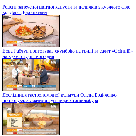
Іво Бобул завітав на обід у студію шоу "Твій день"
Крамбл із кабачків – Твій обід
Рецепт запеченої цвітної капусти та паличків з курячого філе
від Дар'ї Дорошкевич
Вова Рабчун приготував скумбрію на грилі та салат «Осінній»