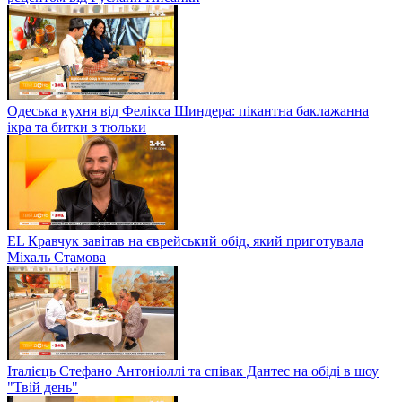
Фудблогерка Дарія Дорошкевич приготувала чіпси з
овочевого лушпиння та кекси у студії Твого дня
Готуємо картопляники з білими грибами за швидким
рецептом від Руслани Писанки
Одеська кухня від Фелікса Шиндера: пікантна баклажанна
ікра та битки з тюльки