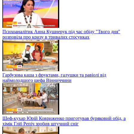
Психоаналітик Анна Кушнерук під час обіду "Твого дня"
розповіла про кризу в тривалих стосунках
Гарбузова каша з фруктами, галушки та равіолі від
наймолодшого шефа Вінниччини
Шеф-кухар Юрій Ковриженко приготував буряковий обід, а
хімік Гліб Репіч зробив штучний сніг