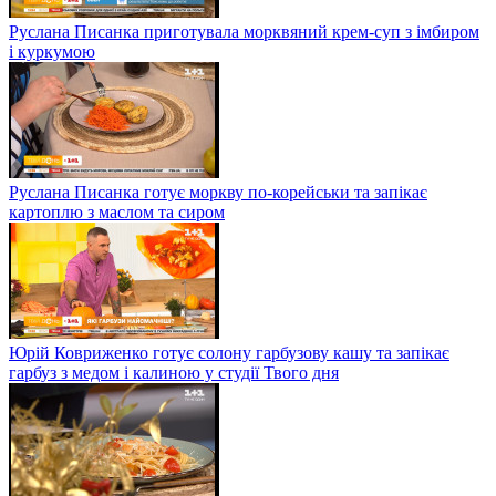
Руслана Писанка приготувала морквяний крем-суп з імбиром
і куркумою
Руслана Писанка готує моркву по-корейськи та запікає
картоплю з маслом та сиром
Юрій Ковриженко готує солону гарбузову кашу та запікає
гарбуз з медом і калиною у студії Твого дня