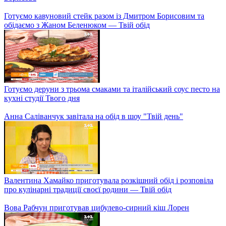
Салат із квітів та смажена хризантема "окіку-сан"
Шеф-кухар Дмитро Борисов та актор Артур Логай на обіді в
шоу "Твій день"
MELOVIN розповів про свій камінг-аут та участь у «Танцях з
зірками»