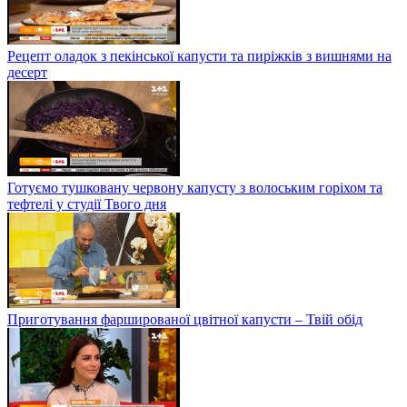
Рецепт оладок з пекінської капусти та пиріжків з вишнями на
десерт
Готуємо тушковану червону капусту з волоським горіхом та
тефтелі у студії Твого дня
Приготування фаршированої цвітної капусти – Твій обід