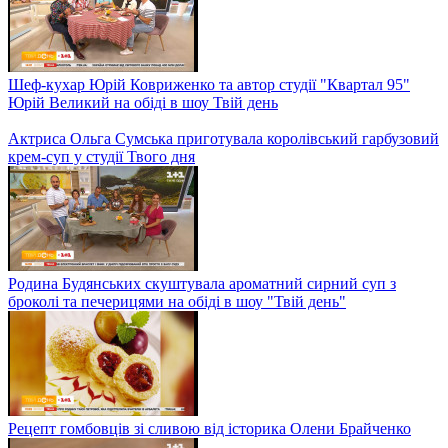
Рибний бум від Юрія Ковриженко: солимо скумбрію, готуємо
картопляний салат та тости з тюлечкою
Телеведучий Олександр Педан та його донька Валерія
завітали на обід в шоу Твій день
Шеф-кухар Юрій Ковриженко та автор студії "Квартал 95"
Юрій Великий на обіді в шоу Твій день