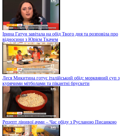
Ірина Гатун завітала на обід Твого дня та розповіла про
відносини з Юрієм Ткачем
Леся Микитина готує італійський обід: морквяний суп з
курячими мітболами та пікантні брускети
Рецепт лінивої ачми – Час обіду з Русланою Писанкою