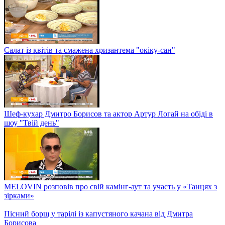
"Твій день"
Влад та Ліліана Ями разом приготували бабагануш на кухні
шоу "Твій день"
Легкий і корисний обід: готуємо Рататуй
Дмитро та Борис Борисови разом з артисткою Ларисою
Кадочніковою на обіді в шоу "Твій день"