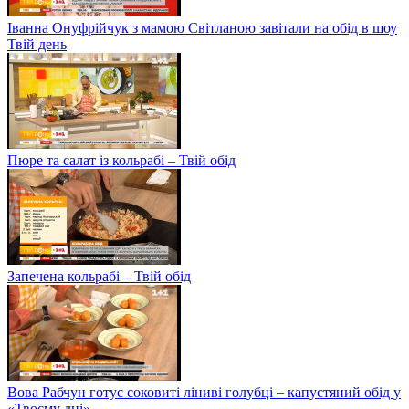
Іванна Онуфрійчук з мамою Світланою завітали на обід в шоу
Твій день
Пюре та салат із кольрабі – Твій обід
Запечена кольрабі – Твій обід
Вова Рабчун готує соковиті ліниві голубці – капустяний обід у
«Твоєму дні»