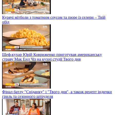
Курячі мітболи з томатним соусом та пюре із селери – Твій
обід
Шеф-кухар Юрій Ковриженко приготував американську
страву Мак Енд Чіз на кухні студії Твого дня
Фінал батлу "Сніданку" і "Твого дня", а також рецепт індички
гриль та сезонного штруделя