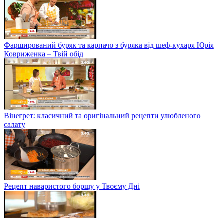
Фарширований буряк та карпачо з буряка від шеф-кухаря Юрія
Ковриженка – Твій обід
Вінегрет: класичний та оригінальний рецепти улюбленого
салату
Рецепт наваристого борщу у Твоєму Дні