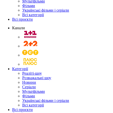
Мультфільми
Фільми
Українські фільми і серіали
Всі категорії
Всі проєкти
Канали
Категорії
Реаліті-шоу
Розважальні шоу
Новини
Серіали
Мультфільми
Фільми
Українські фільми і серіали
Всі категорії
Всі проєкти