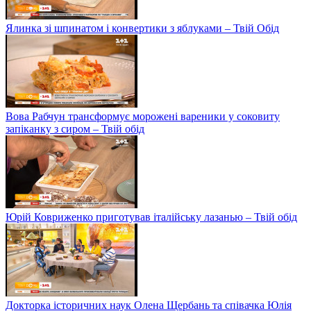
Ялинка зі шпинатом і конвертики з яблуками – Твій Обід
Вова Рабчун трансформує морожені вареники у соковиту
запіканку з сиром – Твій обід
Юрій Ковриженко приготував італійську лазанью – Твій обід
Докторка історичних наук Олена Щербань та співачка Юлія