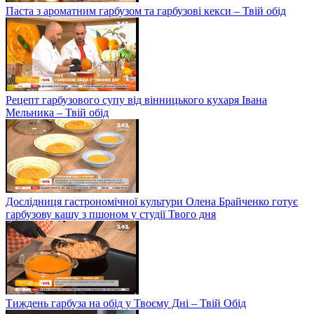
Паста з ароматним гарбузом та гарбузові кекси – Твій обід
Рецепт гарбузового супу від вінницького кухаря Івана
Мельника – Твій обід
Дослідниця гастрономічної культури Олена Брайченко готує
гарбузову кашу з пшоном у студії Твого дня
Тиждень гарбуза на обід у Твоєму Дні – Твій Обід