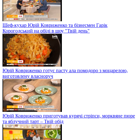
Шеф-кухар Юрій Ковриженко та бізнесмен Гарік
Корогодський на обіді в шоу "Твій день"
Юрій Ковриженко готує пасту ала помодоро з моцарелою,
виготовлену власноруч
Юрій Ковриженко приготував курячі стріпси, морквяне пюре
та яблучний тарт – Твій обід