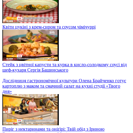
Пісний борщ у тарілі із капустяного качана від Дмитра
Борисова
Готуємо кавуновий стейк разом із Дмитром Борисовим та
обідаємо з Жаном Беленюком — Твій обід
Готуємо деруни з трьома смаками та італійський соус песто на
кухні студії Твого дня