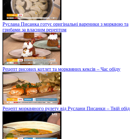
Руслана Писанка готує оригінальні вареники з морквою та
грибами за власним рецептом
Рецепт рисових котлет та морквяних кексів – Час обіду
Рецепт морквяного рулету від Руслани Писанки – Твій обід