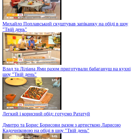
Картопляна запіканка з куркою та грибами
Президент асоціації шеф-кухарів Ігор Брагін та гімнастка
Катерина Серебрянська на обіді в шоу "Твій день"
Нетрадиційний форшмак і пишний бісквіт з яблуками та
медом
Михайло Поплавський скуштував запіканку на обіді в шоу