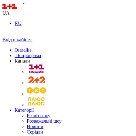
UA
RU
Вхід в кабінет
Онлайн
ТБ програма
Канали
Категорії
Реаліті-шоу
Розважальні шоу
Новини
Серіали