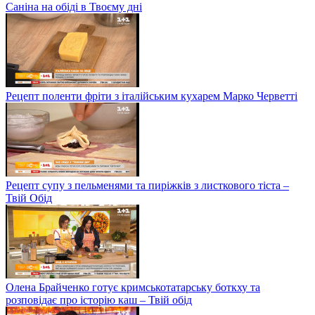
Саніна на обіді в Твоєму дні
Рецепт поленти фріти з італійським кухарем Марко Черветті
Рецепт супу з пельменями та пиріжків з листкового тіста –
Твій Обід
Олена Брайченко готує кримськотатарську боткху та
розповідає про історію каш – Твій обід