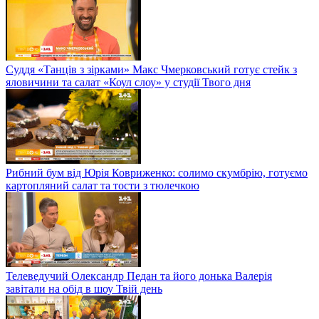
Англійський цибулевий суп та яблучний крамбл від Люсі
Варнави
На кухні "Твого дня" Володимир Ташаєв вражатиме осіннім
ризото з грибами та ваніллю
Суддя «Танців з зірками» Макс Чмерковський готує стейк з
яловичини та салат «Коул слоу» у студії Твого дня