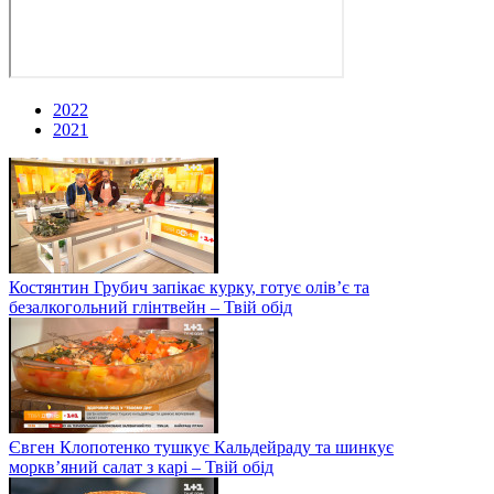
2022
2021
Костянтин Грубич запікає курку, готує олів’є та
безалкогольний глінтвейн – Твій обід
Євген Клопотенко тушкує Кальдейраду та шинкує
моркв’яний салат з карі – Твій обід