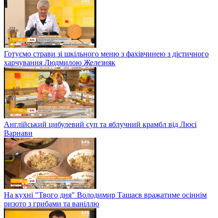
EL Кравчук завітав на єврейський обід, який приготувала
Міхаль Стамова
Італієць Стефано Антоніоллі та співак Дантес на обіді в шоу
"Твій день"
Готуємо страви зі шкільного меню з фахівчинею з дієтичного
харчування Людмилою Железняк