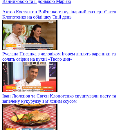
Анна Саліванчук завітала на обід в шоу "Твій день"
Валентина Хамайко приготувала розкішний обід і розповіла
про кулінарні традиції своєї родини — Твій обід
Вова Рабчун приготував цибулево-сирний кіш Лорен