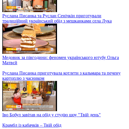
Руслана Писанка та Руслан Сенічкін приготували
традиційний український обід з мешканками села Лука
Медовик за півгодини: феномен українського ютубу Ольга
Матвєй
Руслана Писанка приготувала котлети з кальмара та печену
картоплю з часником