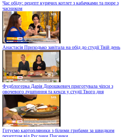
на кухні студії Твого дня
Дослідниця гастрономічної культури Олена Брайченко
приготувала смачний суп-пюре з топінамбура
Час обіду: рецепт курячих котлет з кабачками та пюре з
часником
Анастасія Приходько завітала на обід до студії Твій день