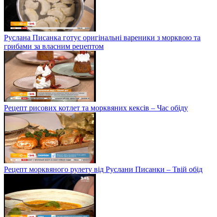
Руслана Писанка готує оригінальні вареники з морквою та
грибами за власним рецептом
Рецепт рисових котлет та морквяних кексів – Час обіду
Рецепт морквяного рулету від Руслани Писанки – Твій обід