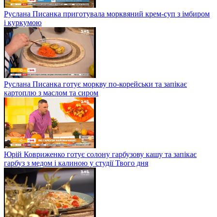
Руслана Писанка приготувала морквяний крем-суп з імбиром
і куркумою
Руслана Писанка готує моркву по-корейськи та запікає
картоплю з маслом та сиром
Юрій Ковриженко готує солону гарбузову кашу та запікає
гарбуз з медом і калиною у студії Твого дня