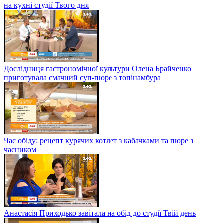
на кухні студії Твого дня
Дослідниця гастрономічної культури Олена Брайченко
приготувала смачний суп-пюре з топінамбура
Час обіду: рецепт курячих котлет з кабачками та пюре з
часником
Анастасія Приходько завітала на обід до студії Твій день