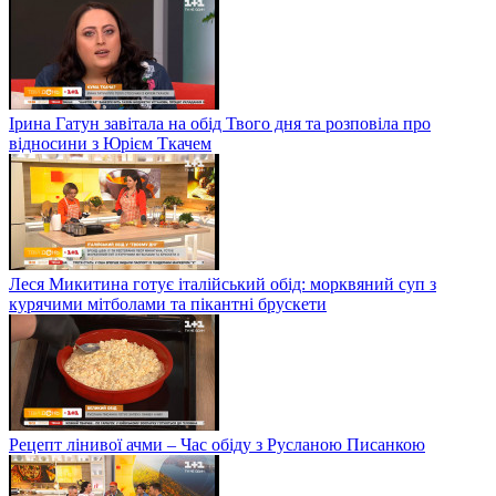
Ірина Гатун завітала на обід Твого дня та розповіла про
відносини з Юрієм Ткачем
Леся Микитина готує італійський обід: морквяний суп з
курячими мітболами та пікантні брускети
Рецепт лінивої ачми – Час обіду з Русланою Писанкою