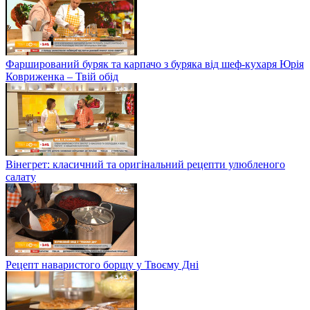
Фарширований буряк та карпачо з буряка від шеф-кухаря Юрія
Ковриженка – Твій обід
Вінегрет: класичний та оригінальний рецепти улюбленого
салату
Рецепт наваристого борщу у Твоєму Дні