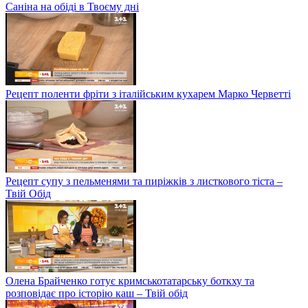
Саніна на обіді в Твоєму дні
Рецепт поленти фріти з італійським кухарем Марко Черветті
Рецепт супу з пельменями та пиріжків з листкового тіста –
Твій Обід
Олена Брайченко готує кримськотатарську боткху та
розповідає про історію каш – Твій обід