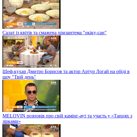
Салат із квітів та смажена хризантема "окіку-сан"
Шеф-кухар Дмитро Борисов та актор Артур Логай на обіді в
шоу "Твій день"
MELOVIN розповів про свій камінг-аут та участь у «Танцях з
зірками»