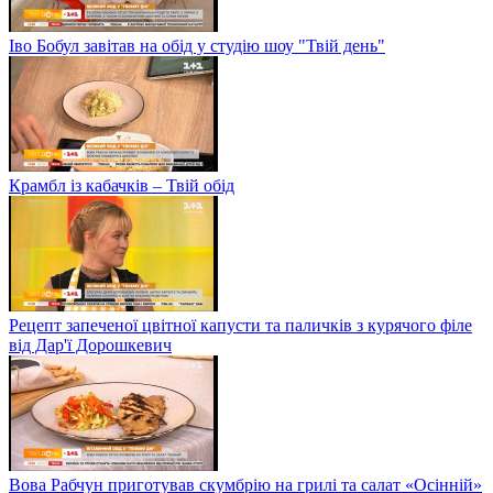
Іво Бобул завітав на обід у студію шоу "Твій день"
Крамбл із кабачків – Твій обід
Рецепт запеченої цвітної капусти та паличків з курячого філе
від Дар'ї Дорошкевич
Вова Рабчун приготував скумбрію на грилі та салат «Осінній»