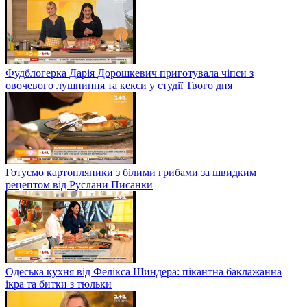
Фудблогерка Дарія Дорошкевич приготувала чіпси з
овочевого лушпиння та кекси у студії Твого дня
Готуємо картопляники з білими грибами за швидким
рецептом від Руслани Писанки
Одеська кухня від Фелікса Шиндера: пікантна баклажанна
ікра та битки з тюльки