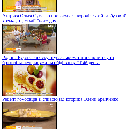
Актриса Ольга Сумська приготувала королівський гарбузовий
крем-суп у студії Твого дня
Родина Будянських скуштувала ароматний сирний суп з
броколі та печерицями на обіді в шоу "Твій день"
Рецепт гомбовців зі сливою від історика Олени Брайченко