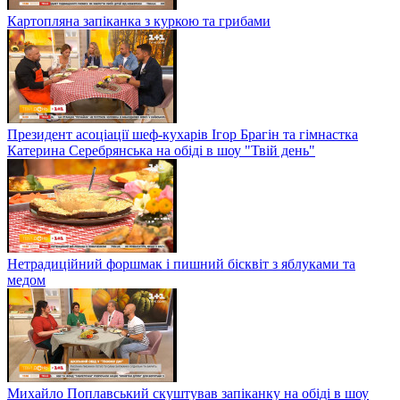
Картопляна запіканка з куркою та грибами
Президент асоціації шеф-кухарів Ігор Брагін та гімнастка
Катерина Серебрянська на обіді в шоу "Твій день"
Нетрадиційний форшмак і пишний бісквіт з яблуками та
медом
Михайло Поплавський скуштував запіканку на обіді в шоу