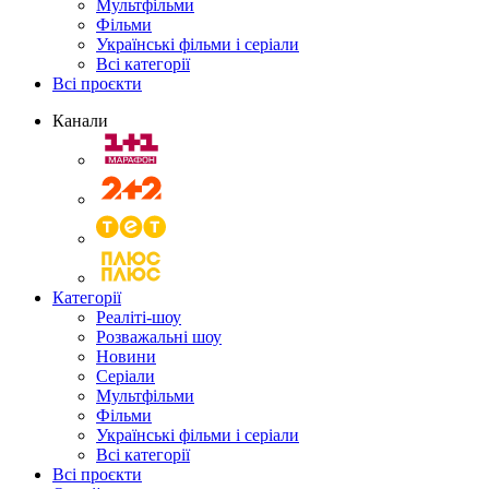
Мультфільми
Фільми
Українські фільми і серіали
Всі категорії
Всі проєкти
Канали
Категорії
Реаліті-шоу
Розважальні шоу
Новини
Серіали
Мультфільми
Фільми
Українські фільми і серіали
Всі категорії
Всі проєкти