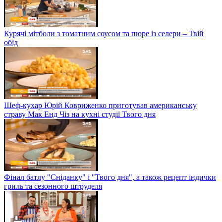
Курячі мітболи з томатним соусом та пюре із селери – Твій
обід
Шеф-кухар Юрій Ковриженко приготував американську
страву Мак Енд Чіз на кухні студії Твого дня
Фінал батлу "Сніданку" і "Твого дня", а також рецепт індички
гриль та сезонного штруделя