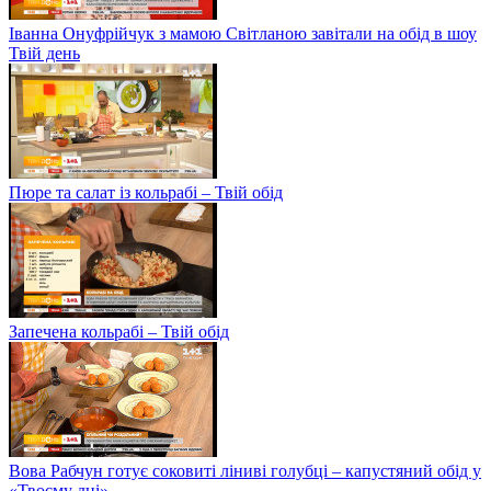
Іванна Онуфрійчук з мамою Світланою завітали на обід в шоу
Твій день
Пюре та салат із кольрабі – Твій обід
Запечена кольрабі – Твій обід
Вова Рабчун готує соковиті ліниві голубці – капустяний обід у
«Твоєму дні»