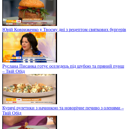
Юрій Ковриженко у Твоєму дні з рецептом святкових бургерів
Руслана Писанка готує оселедець під шубою та пряний пунш
– Твій Обід
Курячі рулетики з начинкою та новорічне печиво з оленями –
Твій Обід