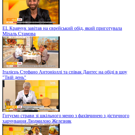
EL Кравчук завітав на єврейський обід, який приготувала
Міхаль Стамова
Італієць Стефано Антоніоллі та співак Дантес на обіді в шоу
"Твій день"
Готуємо страви зі шкільного меню з фахівчинею з дієтичного
харчування Людмилою Железняк