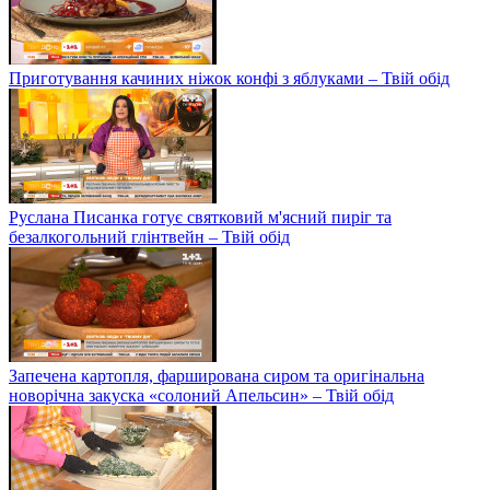
Приготування качиних ніжок конфі з яблуками – Твій обід
Руслана Писанка готує святковий м'ясний пиріг та
безалкогольний глінтвейн – Твій обід
Запечена картопля, фарширована сиром та оригінальна
новорічна закуска «солоний Апельсин» – Твій обід