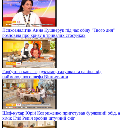
Психоаналітик Анна Кушнерук під час обіду "Твого дня"
розповіла про кризу в тривалих стосунках
Гарбузова каша з фруктами, галушки та равіолі від
наймолодшого шефа Вінниччини
Шеф-кухар Юрій Ковриженко приготував буряковий обід, а
хімік Гліб Репіч зробив штучний сніг