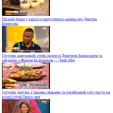
Пісний борщ у тарілі із капустяного качана від Дмитра
Борисова
Готуємо кавуновий стейк разом із Дмитром Борисовим та
обідаємо з Жаном Беленюком — Твій обід
Готуємо деруни з трьома смаками та італійський соус песто на
кухні студії Твого дня