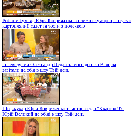
Рибний бум від Юрія Ковриженко: солимо скумбрію, готуємо
картопляний салат та тости з тюлечкою
Телеведучий Олександр Педан та його донька Валерія
завітали на обід в шоу Твій день
Шеф-кухар Юрій Ковриженко та автор студії "Квартал 95"
Юрій Великий на обіді в шоу Твій день