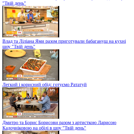
"Твій день"
Влад та Ліліана Ями разом приготували бабагануш на кухні
шоу "Твій день"
Легкий і корисний обід: готуємо Рататуй
Дмитро та Борис Борисови разом з артисткою Ларисою
Кадочніковою на обіді в шоу "Твій день"