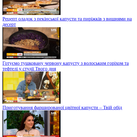
Рецепт оладок з пекінської капусти та пиріжків з вишнями на
десерт
Готуємо тушковану червону капусту з волоським горіхом та
тефтелі у студії Твого дня
Приготування фаршированої цвітної капусти – Твій обід