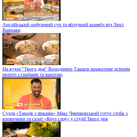
Англійський цибулевий суп та яблучний крамбл від Люсі
Варнави
На кухні "Твого дня" Володимир Ташаєв вражатиме осіннім
ризото з грибами та ваніллю
Суддя «Танців з зірками» Макс Чмерковський готує стейк з
яловичини та салат «Коул слоу» у студії Твого дня