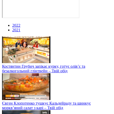
2022
2021
Костянтин Грубич запікає курку, готує олів’є та
безалкогольний глінтвейн – Твій обід
Євген Клопотенко тушкує Кальдейраду та шинкує
моркв’яний салат з карі – Твій обід