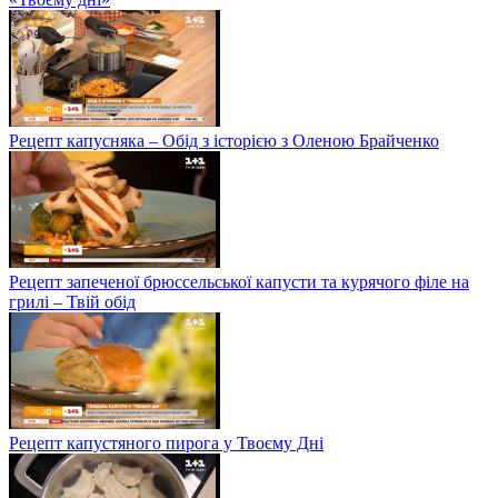
Рецепт капусняка – Обід з історією з Оленою Брайченко
Рецепт запеченої брюссельської капусти та курячого філе на
грилі – Твій обід
Рецепт капустяного пирога у Твоєму Дні