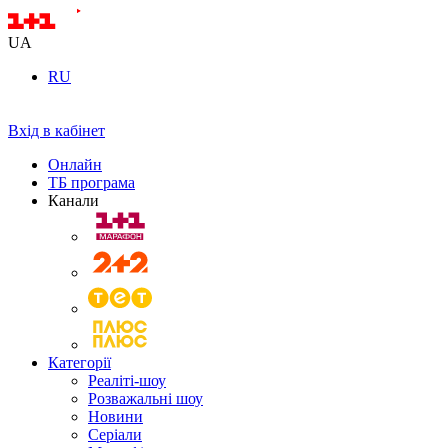
UA
RU
Вхід в кабінет
Онлайн
ТБ програма
Канали
Категорії
Реаліті-шоу
Розважальні шоу
Новини
Серіали