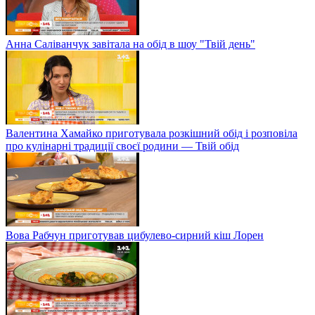
Анна Саліванчук завітала на обід в шоу "Твій день"
Валентина Хамайко приготувала розкішний обід і розповіла
про кулінарні традиції своєї родини — Твій обід
Вова Рабчун приготував цибулево-сирний кіш Лорен