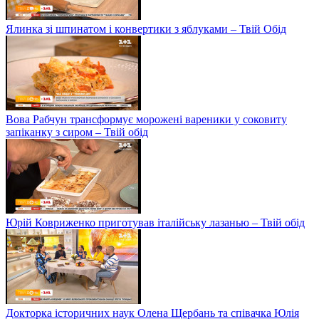
Ялинка зі шпинатом і конвертики з яблуками – Твій Обід
Вова Рабчун трансформує морожені вареники у соковиту
запіканку з сиром – Твій обід
Юрій Ковриженко приготував італійську лазанью – Твій обід
Докторка історичних наук Олена Щербань та співачка Юлія