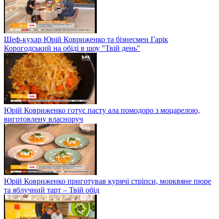
Шеф-кухар Юрій Ковриженко та бізнесмен Гарік
Корогодський на обіді в шоу "Твій день"
Юрій Ковриженко готує пасту ала помодоро з моцарелою,
виготовлену власноруч
Юрій Ковриженко приготував курячі стріпси, морквяне пюре
та яблучний тарт – Твій обід