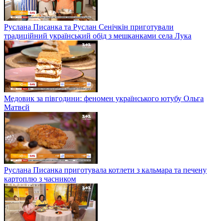
Руслана Писанка та Руслан Сенічкін приготували
традиційний український обід з мешканками села Лука
Медовик за півгодини: феномен українського ютубу Ольга
Матвєй
Руслана Писанка приготувала котлети з кальмара та печену
картоплю з часником