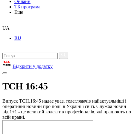
Онлайн
ТБ програма
Еще
UA
RU
Відкрити у додатку
ТСН 16:45
Випуск ТСН.16:45 надає увазі телеглядачів найактуальніші і
оперативні новини про події в Україні і світі. Служба новин
від 1+1 - це великий колектив професіоналів, які працюють по
всій країні.