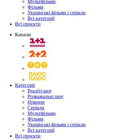
Мультфільми
Фільми
Українські фільми і серіали
Всі категорії
Всі проєкти
Канали
Категорії
Реаліті-шоу
Розважальні шоу
Новини
Серіали
Мультфільми
Фільми
Українські фільми і серіали
Всі категорії
Всі проєкти