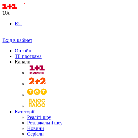
UA
RU
Вхід в кабінет
Онлайн
ТБ програма
Канали
Категорії
Реаліті-шоу
Розважальні шоу
Новини
Серіали