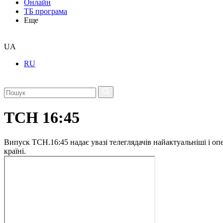
Онлайн
ТБ програма
Еще
UA
RU
ТСН 16:45
Випуск ТСН.16:45 надає увазі телеглядачів найактуальніші і опе
країні.