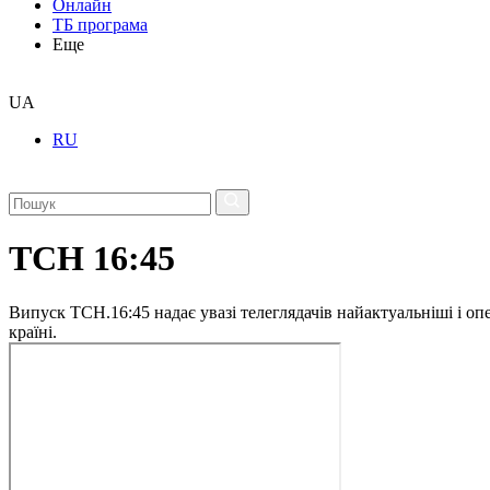
Онлайн
ТБ програма
Еще
UA
RU
ТСН 16:45
Випуск ТСН.16:45 надає увазі телеглядачів найактуальніші і опе
країні.