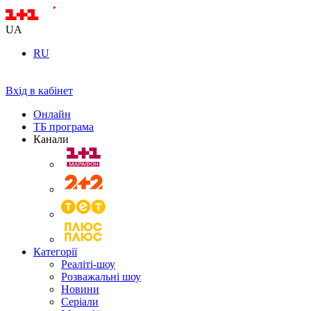
UA
RU
Вхід в кабінет
Онлайн
ТБ програма
Канали
Категорії
Реаліті-шоу
Розважальні шоу
Новини
Серіали