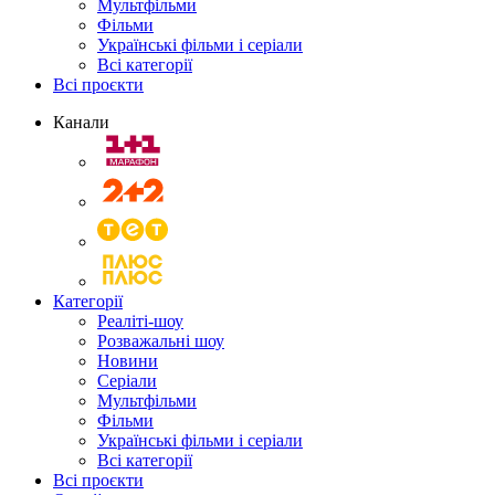
Мультфільми
Фільми
Українські фільми і серіали
Всі категорії
Всі проєкти
Канали
Категорії
Реаліті-шоу
Розважальні шоу
Новини
Серіали
Мультфільми
Фільми
Українські фільми і серіали
Всі категорії
Всі проєкти