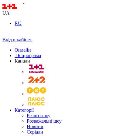
UA
RU
Вхід в кабінет
Онлайн
ТБ програма
Канали
Категорії
Реаліті-шоу
Розважальні шоу
Новини
Серіали