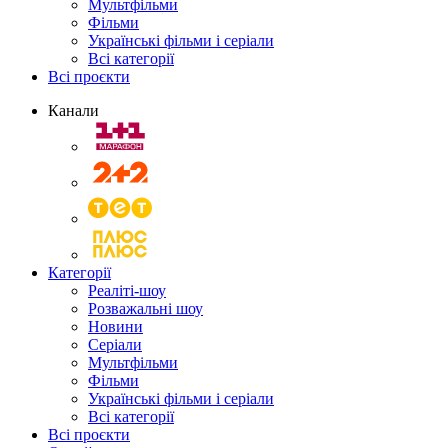
Мультфільми
Фільми
Українські фільми і серіали
Всі категорії
Всі проєкти
Канали
Категорії
Реаліті-шоу
Розважальні шоу
Новини
Серіали
Мультфільми
Фільми
Українські фільми і серіали
Всі категорії
Всі проєкти