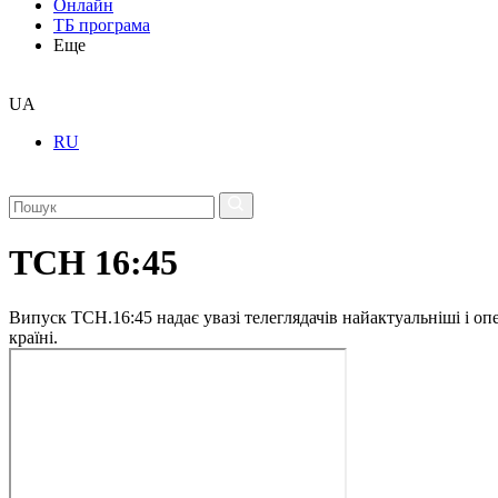
Онлайн
ТБ програма
Еще
UA
RU
ТСН 16:45
Випуск ТСН.16:45 надає увазі телеглядачів найактуальніші і опе
країні.