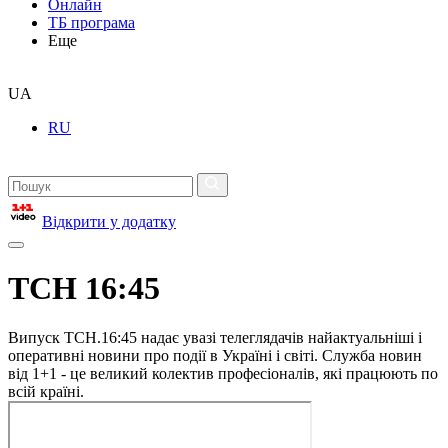
Онлайн
ТБ програма
Еще
UA
RU
Відкрити у додатку
ТСН 16:45
Випуск ТСН.16:45 надає увазі телеглядачів найактуальніші і
оперативні новини про події в Україні і світі. Служба новин
від 1+1 - це великий колектив професіоналів, які працюють по
всій країні.