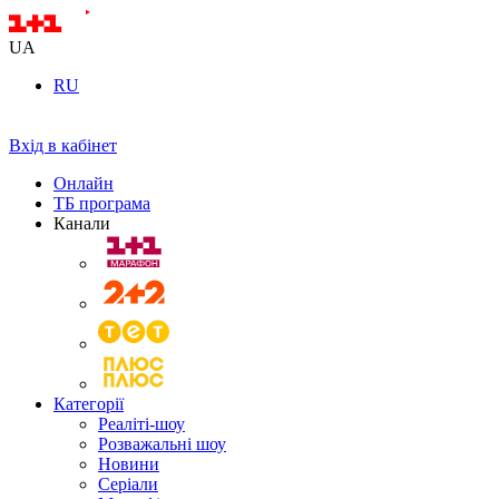
UA
RU
Вхід в кабінет
Онлайн
ТБ програма
Канали
Категорії
Реаліті-шоу
Розважальні шоу
Новини
Серіали