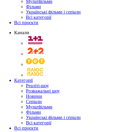
Мультфільми
Фільми
Українські фільми і серіали
Всі категорії
Всі проєкти
Канали
Категорії
Реаліті-шоу
Розважальні шоу
Новини
Серіали
Мультфільми
Фільми
Українські фільми і серіали
Всі категорії
Всі проєкти