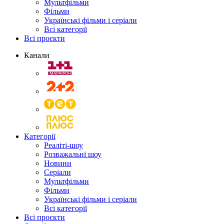
Мультфільми
Фільми
Українські фільми і серіали
Всі категорії
Всі проєкти
Канали
Категорії
Реаліті-шоу
Розважальні шоу
Новини
Серіали
Мультфільми
Фільми
Українські фільми і серіали
Всі категорії
Всі проєкти