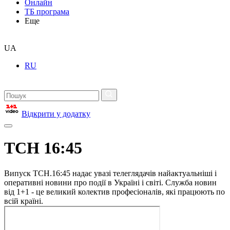
Онлайн
ТБ програма
Еще
UA
RU
Відкрити у додатку
ТСН 16:45
Випуск ТСН.16:45 надає увазі телеглядачів найактуальніші і
оперативні новини про події в Україні і світі. Служба новин
від 1+1 - це великий колектив професіоналів, які працюють по
всій країні.