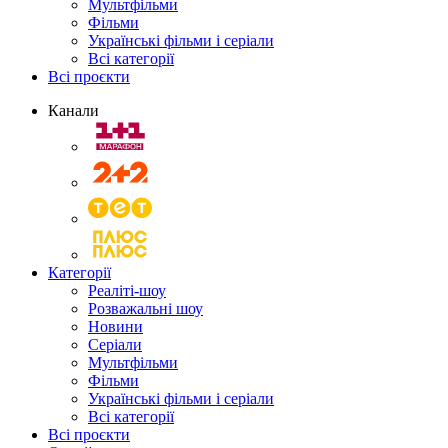
Мультфільми
Фільми
Українські фільми і серіали
Всі категорії
Всі проєкти
Канали
Категорії
Реаліті-шоу
Розважальні шоу
Новини
Серіали
Мультфільми
Фільми
Українські фільми і серіали
Всі категорії
Всі проєкти