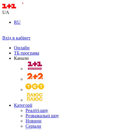
UA
RU
Вхід в кабінет
Онлайн
ТБ програма
Канали
Категорії
Реаліті-шоу
Розважальні шоу
Новини
Серіали