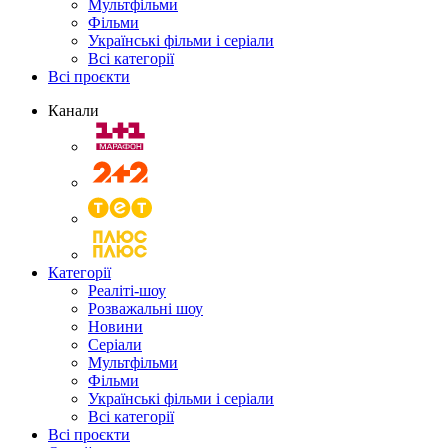
Мультфільми
Фільми
Українські фільми і серіали
Всі категорії
Всі проєкти
Канали
Категорії
Реаліті-шоу
Розважальні шоу
Новини
Серіали
Мультфільми
Фільми
Українські фільми і серіали
Всі категорії
Всі проєкти