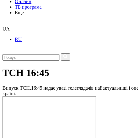
Онлайн
ТБ програма
Еще
UA
RU
ТСН 16:45
Випуск ТСН.16:45 надає увазі телеглядачів найактуальніші і опе
країні.