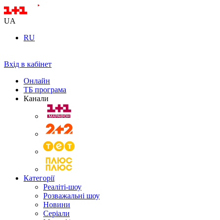
UA
RU
Вхід в кабінет
Онлайн
ТБ програма
Канали
Категорії
Реаліті-шоу
Розважальні шоу
Новини
Серіали