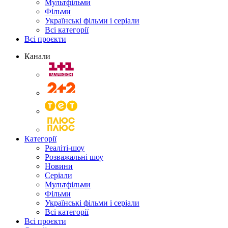
Мультфільми
Фільми
Українські фільми і серіали
Всі категорії
Всі проєкти
Канали
Категорії
Реаліті-шоу
Розважальні шоу
Новини
Серіали
Мультфільми
Фільми
Українські фільми і серіали
Всі категорії
Всі проєкти