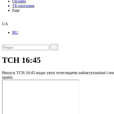
Онлайн
ТБ програма
Еще
UA
RU
ТСН 16:45
Випуск ТСН.16:45 надає увазі телеглядачів найактуальніші і опе
країні.