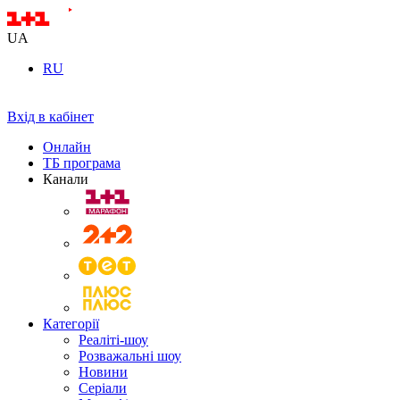
UA
RU
Вхід в кабінет
Онлайн
ТБ програма
Канали
Категорії
Реаліті-шоу
Розважальні шоу
Новини
Серіали