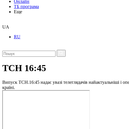
Онлайн
ТБ програма
Еще
UA
RU
ТСН 16:45
Випуск ТСН.16:45 надає увазі телеглядачів найактуальніші і опе
країні.