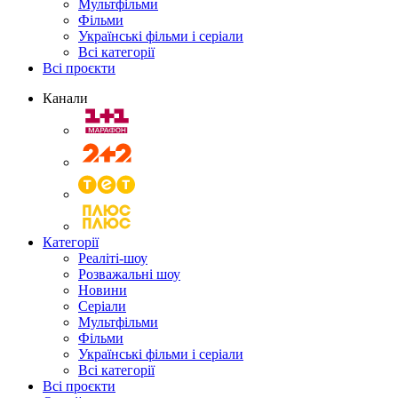
Мультфільми
Фільми
Українські фільми і серіали
Всі категорії
Всі проєкти
Канали
Категорії
Реаліті-шоу
Розважальні шоу
Новини
Серіали
Мультфільми
Фільми
Українські фільми і серіали
Всі категорії
Всі проєкти