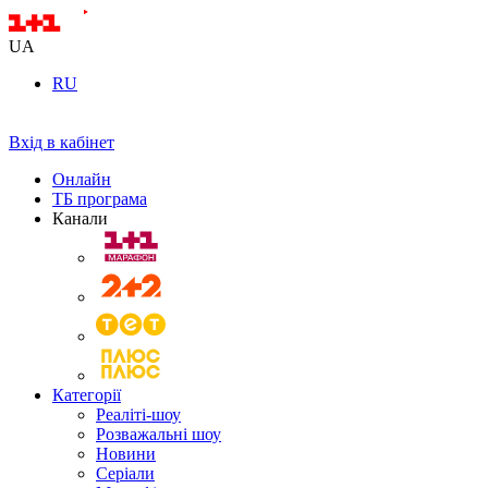
UA
RU
Вхід в кабінет
Онлайн
ТБ програма
Канали
Категорії
Реаліті-шоу
Розважальні шоу
Новини
Серіали