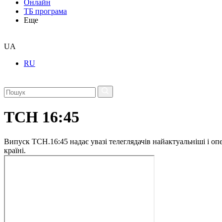
Онлайн
ТБ програма
Еще
UA
RU
ТСН 16:45
Випуск ТСН.16:45 надає увазі телеглядачів найактуальніші і опе
країні.