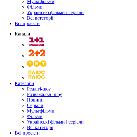
Мультфільми
Фільми
Українські фільми і серіали
Всі категорії
Всі проєкти
Канали
Категорії
Реаліті-шоу
Розважальні шоу
Новини
Серіали
Мультфільми
Фільми
Українські фільми і серіали
Всі категорії
Всі проєкти