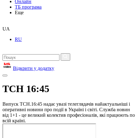
Онлайн
ТБ програма
Еще
UA
RU
Відкрити у додатку
ТСН 16:45
Випуск ТСН.16:45 надає увазі телеглядачів найактуальніші і
оперативні новини про події в Україні і світі. Служба новин
від 1+1 - це великий колектив професіоналів, які працюють по
всій країні.