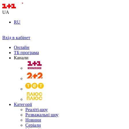
UA
RU
Вхід в кабінет
Онлайн
ТБ програма
Канали
Категорії
Реаліті-шоу
Розважальні шоу
Новини
Серіали