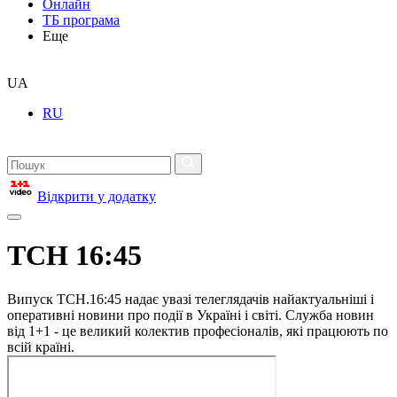
Онлайн
ТБ програма
Еще
UA
RU
Відкрити у додатку
ТСН 16:45
Випуск ТСН.16:45 надає увазі телеглядачів найактуальніші і
оперативні новини про події в Україні і світі. Служба новин
від 1+1 - це великий колектив професіоналів, які працюють по
всій країні.