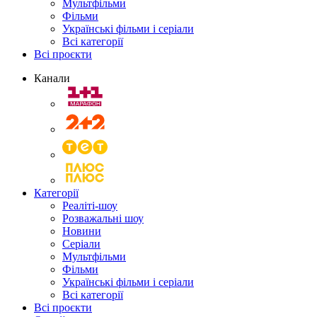
Мультфільми
Фільми
Українські фільми і серіали
Всі категорії
Всі проєкти
Канали
Категорії
Реаліті-шоу
Розважальні шоу
Новини
Серіали
Мультфільми
Фільми
Українські фільми і серіали
Всі категорії
Всі проєкти