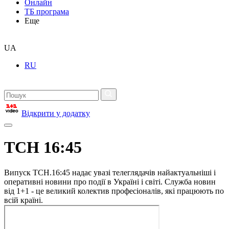
Онлайн
ТБ програма
Еще
UA
RU
Відкрити у додатку
ТСН 16:45
Випуск ТСН.16:45 надає увазі телеглядачів найактуальніші і
оперативні новини про події в Україні і світі. Служба новин
від 1+1 - це великий колектив професіоналів, які працюють по
всій країні.