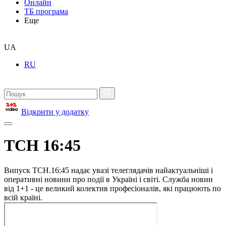
Онлайн
ТБ програма
Еще
UA
RU
Відкрити у додатку
ТСН 16:45
Випуск ТСН.16:45 надає увазі телеглядачів найактуальніші і
оперативні новини про події в Україні і світі. Служба новин
від 1+1 - це великий колектив професіоналів, які працюють по
всій країні.