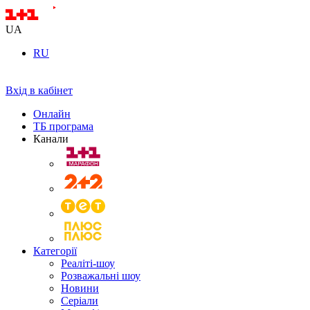
UA
RU
Вхід в кабінет
Онлайн
ТБ програма
Канали
Категорії
Реаліті-шоу
Розважальні шоу
Новини
Серіали