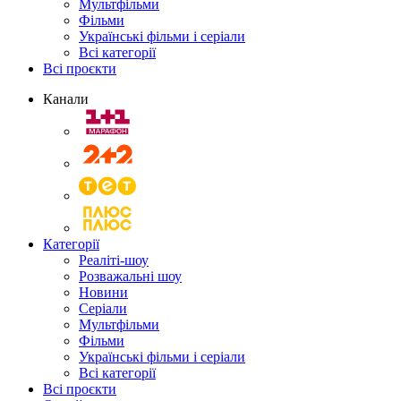
Мультфільми
Фільми
Українські фільми і серіали
Всі категорії
Всі проєкти
Канали
Категорії
Реаліті-шоу
Розважальні шоу
Новини
Серіали
Мультфільми
Фільми
Українські фільми і серіали
Всі категорії
Всі проєкти