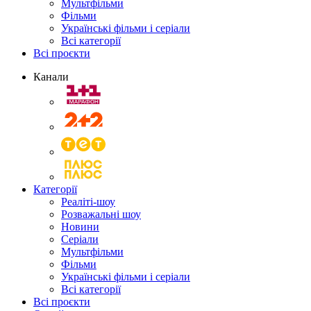
Мультфільми
Фільми
Українські фільми і серіали
Всі категорії
Всі проєкти
Канали
Категорії
Реаліті-шоу
Розважальні шоу
Новини
Серіали
Мультфільми
Фільми
Українські фільми і серіали
Всі категорії
Всі проєкти