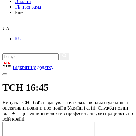
Онлайн
ТБ програма
Еще
UA
RU
Відкрити у додатку
ТСН 16:45
Випуск ТСН.16:45 надає увазі телеглядачів найактуальніші і
оперативні новини про події в Україні і світі. Служба новин
від 1+1 - це великий колектив професіоналів, які працюють по
всій країні.