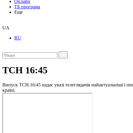
Онлайн
ТБ програма
Еще
UA
RU
ТСН 16:45
Випуск ТСН.16:45 надає увазі телеглядачів найактуальніші і опе
країні.