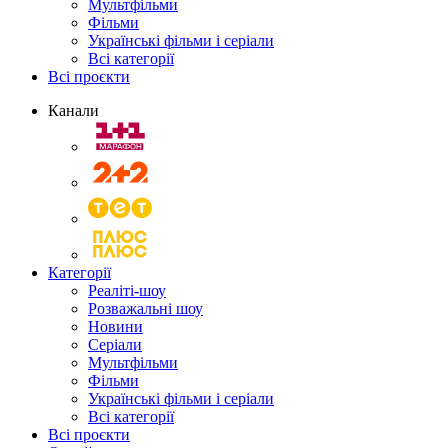
Мультфільми
Фільми
Українські фільми і серіали
Всі категорії
Всі проєкти
Канали
Категорії
Реаліті-шоу
Розважальні шоу
Новини
Серіали
Мультфільми
Фільми
Українські фільми і серіали
Всі категорії
Всі проєкти