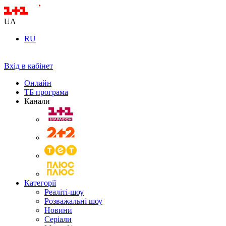
UA
RU
Вхід в кабінет
Онлайн
ТБ програма
Канали
Категорії
Реаліті-шоу
Розважальні шоу
Новини
Серіали