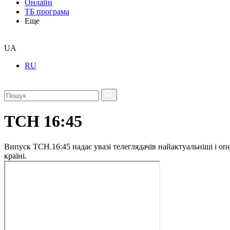
Онлайн
ТБ програма
Еще
UA
RU
ТСН 16:45
Випуск ТСН.16:45 надає увазі телеглядачів найактуальніші і опе
країні.