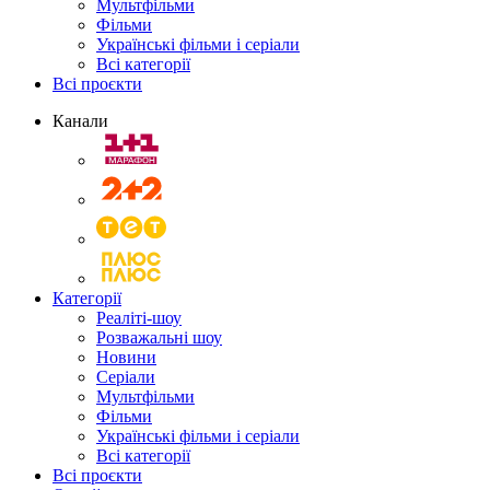
Мультфільми
Фільми
Українські фільми і серіали
Всі категорії
Всі проєкти
Канали
Категорії
Реаліті-шоу
Розважальні шоу
Новини
Серіали
Мультфільми
Фільми
Українські фільми і серіали
Всі категорії
Всі проєкти