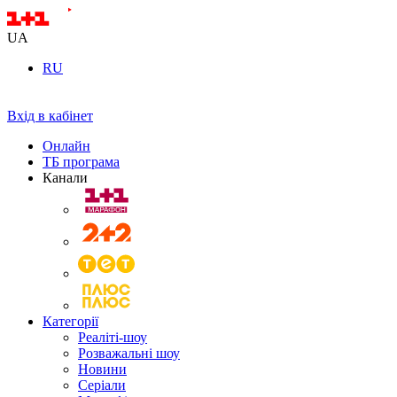
UA
RU
Вхід в кабінет
Онлайн
ТБ програма
Канали
Категорії
Реаліті-шоу
Розважальні шоу
Новини
Серіали