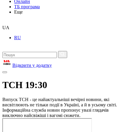
Онлайн
ТБ програма
Еще
UA
RU
Відкрити у додатку
ТСН 19:30
Випуск ТСН - це найактуальніші вечірні новини, які
висвітлюють не тільки події в Україні, а й в усьому світі.
Інформаційна служба новин пропонує увазі глядачів
виключно найсвіжіші і вагомі сюжети.