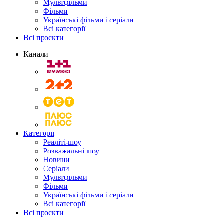
Мультфільми
Фільми
Українські фільми і серіали
Всі категорії
Всі проєкти
Канали
Категорії
Реаліті-шоу
Розважальні шоу
Новини
Серіали
Мультфільми
Фільми
Українські фільми і серіали
Всі категорії
Всі проєкти