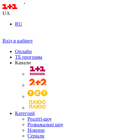
UA
RU
Вхід в кабінет
Онлайн
ТБ програма
Канали
Категорії
Реаліті-шоу
Розважальні шоу
Новини
Серіали