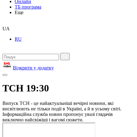
Онлайн
ТБ програма
Еще
UA
RU
Відкрити у додатку
ТСН 19:30
Випуск ТСН - це найактуальніші вечірні новини, які
висвітлюють не тільки події в Україні, а й в усьому світі.
Інформаційна служба новин пропонує увазі глядачів
виключно найсвіжіші і вагомі сюжети.