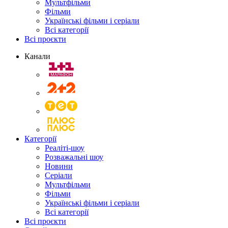
Мультфільми
Фільми
Українські фільми і серіали
Всі категорії
Всі проєкти
Канали
Категорії
Реаліті-шоу
Розважальні шоу
Новини
Серіали
Мультфільми
Фільми
Українські фільми і серіали
Всі категорії
Всі проєкти