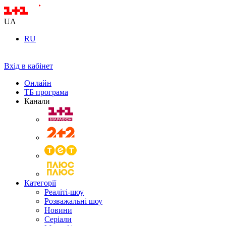
UA
RU
Вхід в кабінет
Онлайн
ТБ програма
Канали
Категорії
Реаліті-шоу
Розважальні шоу
Новини
Серіали