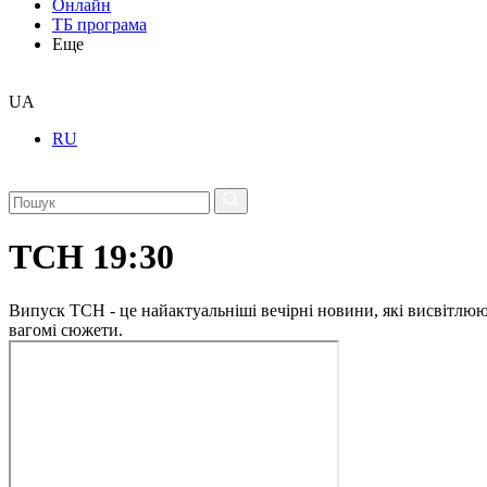
Онлайн
ТБ програма
Еще
UA
RU
ТСН 19:30
Випуск ТСН - це найактуальніші вечірні новини, які висвітлюють
вагомі сюжети.