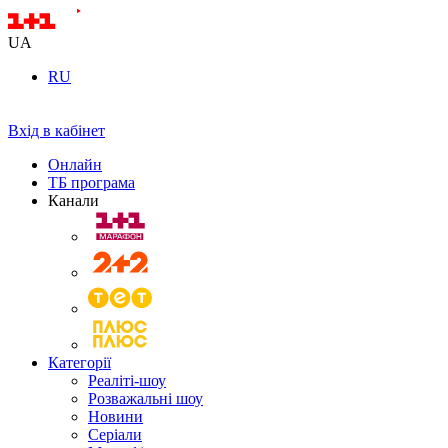
UA
RU
Вхід в кабінет
Онлайн
ТБ програма
Канали
Категорії
Реаліті-шоу
Розважальні шоу
Новини
Серіали