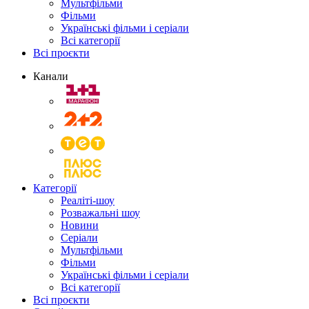
Мультфільми
Фільми
Українські фільми і серіали
Всі категорії
Всі проєкти
Канали
Категорії
Реаліті-шоу
Розважальні шоу
Новини
Серіали
Мультфільми
Фільми
Українські фільми і серіали
Всі категорії
Всі проєкти