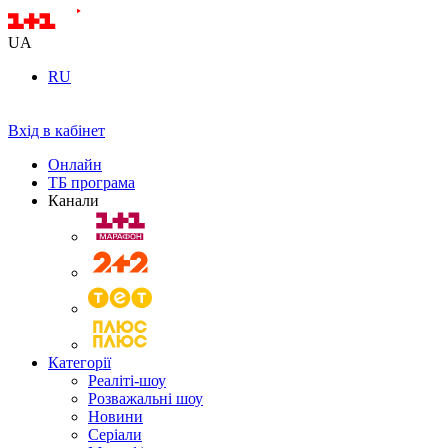
UA
RU
Вхід в кабінет
Онлайн
ТБ програма
Канали
Категорії
Реаліті-шоу
Розважальні шоу
Новини
Серіали