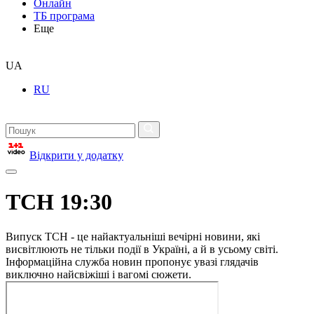
Онлайн
ТБ програма
Еще
UA
RU
Відкрити у додатку
ТСН 19:30
Випуск ТСН - це найактуальніші вечірні новини, які
висвітлюють не тільки події в Україні, а й в усьому світі.
Інформаційна служба новин пропонує увазі глядачів
виключно найсвіжіші і вагомі сюжети.