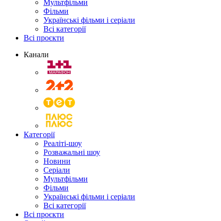
Мультфільми
Фільми
Українські фільми і серіали
Всі категорії
Всі проєкти
Канали
Категорії
Реаліті-шоу
Розважальні шоу
Новини
Серіали
Мультфільми
Фільми
Українські фільми і серіали
Всі категорії
Всі проєкти