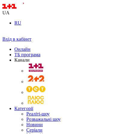
UA
RU
Вхід в кабінет
Онлайн
ТБ програма
Канали
Категорії
Реаліті-шоу
Розважальні шоу
Новини
Серіали