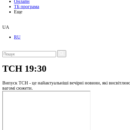
Онлайн
ТБ програма
Еще
UA
RU
ТСН 19:30
Випуск ТСН - це найактуальніші вечірні новини, які висвітлюють
вагомі сюжети.