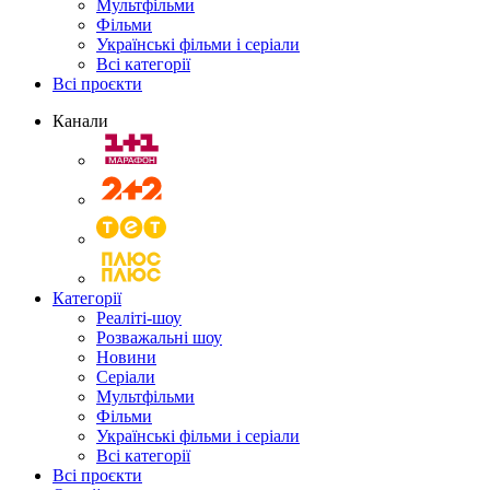
Мультфільми
Фільми
Українські фільми і серіали
Всі категорії
Всі проєкти
Канали
Категорії
Реаліті-шоу
Розважальні шоу
Новини
Серіали
Мультфільми
Фільми
Українські фільми і серіали
Всі категорії
Всі проєкти