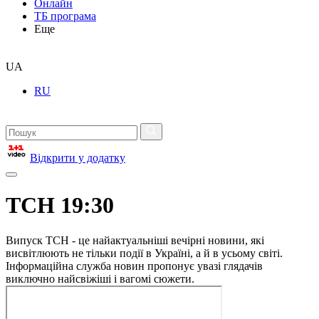
Онлайн
ТБ програма
Еще
UA
RU
Відкрити у додатку
ТСН 19:30
Випуск ТСН - це найактуальніші вечірні новини, які
висвітлюють не тільки події в Україні, а й в усьому світі.
Інформаційна служба новин пропонує увазі глядачів
виключно найсвіжіші і вагомі сюжети.