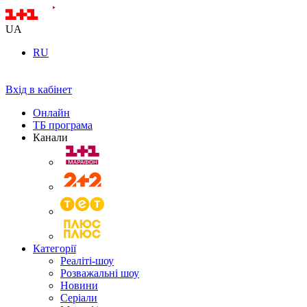
UA
RU
Вхід в кабінет
Онлайн
ТБ програма
Канали
Категорії
Реаліті-шоу
Розважальні шоу
Новини
Серіали