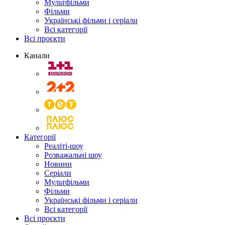
Мультфільми
Фільми
Українські фільми і серіали
Всі категорії
Всі проєкти
Канали
Категорії
Реаліті-шоу
Розважальні шоу
Новини
Серіали
Мультфільми
Фільми
Українські фільми і серіали
Всі категорії
Всі проєкти