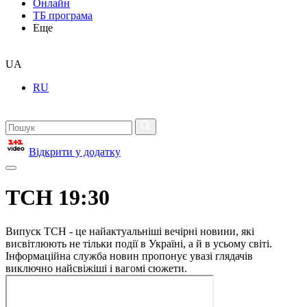
Онлайн
ТБ програма
Еще
UA
RU
Відкрити у додатку
ТСН 19:30
Випуск ТСН - це найактуальніші вечірні новини, які
висвітлюють не тільки події в Україні, а й в усьому світі.
Інформаційна служба новин пропонує увазі глядачів
виключно найсвіжіші і вагомі сюжети.