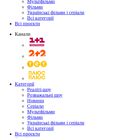
Мультфільми
Фільми
Українські фільми і серіали
Всі категорії
Всі проєкти
Канали
Категорії
Реаліті-шоу
Розважальні шоу
Новини
Серіали
Мультфільми
Фільми
Українські фільми і серіали
Всі категорії
Всі проєкти