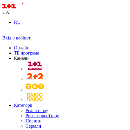
UA
RU
Вхід в кабінет
Онлайн
ТБ програма
Канали
Категорії
Реаліті-шоу
Розважальні шоу
Новини
Серіали