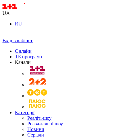
UA
RU
Вхід в кабінет
Онлайн
ТБ програма
Канали
Категорії
Реаліті-шоу
Розважальні шоу
Новини
Серіали