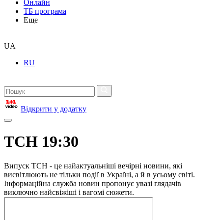
Онлайн
ТБ програма
Еще
UA
RU
Відкрити у додатку
ТСН 19:30
Випуск ТСН - це найактуальніші вечірні новини, які
висвітлюють не тільки події в Україні, а й в усьому світі.
Інформаційна служба новин пропонує увазі глядачів
виключно найсвіжіші і вагомі сюжети.