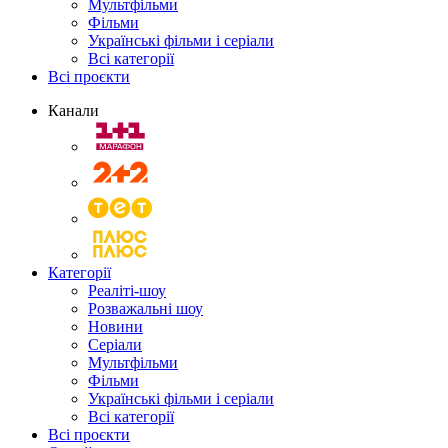
Мультфільми
Фільми
Українські фільми і серіали
Всі категорії
Всі проєкти
Канали
Категорії
Реаліті-шоу
Розважальні шоу
Новини
Серіали
Мультфільми
Фільми
Українські фільми і серіали
Всі категорії
Всі проєкти