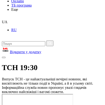
Онлайн
ТБ програма
Еще
UA
RU
Відкрити у додатку
ТСН 19:30
Випуск ТСН - це найактуальніші вечірні новини, які
висвітлюють не тільки події в Україні, а й в усьому світі.
Інформаційна служба новин пропонує увазі глядачів
виключно найсвіжіші і вагомі сюжети.