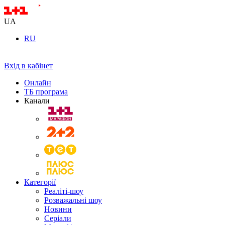
UA
RU
Вхід в кабінет
Онлайн
ТБ програма
Канали
Категорії
Реаліті-шоу
Розважальні шоу
Новини
Серіали