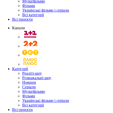
Мультфільми
Фільми
Українські фільми і серіали
Всі категорії
Всі проєкти
Канали
Категорії
Реаліті-шоу
Розважальні шоу
Новини
Серіали
Мультфільми
Фільми
Українські фільми і серіали
Всі категорії
Всі проєкти