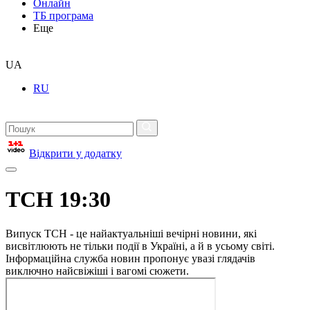
Онлайн
ТБ програма
Еще
UA
RU
Відкрити у додатку
ТСН 19:30
Випуск ТСН - це найактуальніші вечірні новини, які
висвітлюють не тільки події в Україні, а й в усьому світі.
Інформаційна служба новин пропонує увазі глядачів
виключно найсвіжіші і вагомі сюжети.