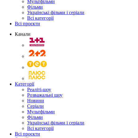
Мультфільми
Фільми
Українські фільми і серіали
Всі категорії
Всі проєкти
Канали
Категорії
Реаліті-шоу
Розважальні шоу
Новини
Серіали
Мультфільми
Фільми
Українські фільми і серіали
Всі категорії
Всі проєкти