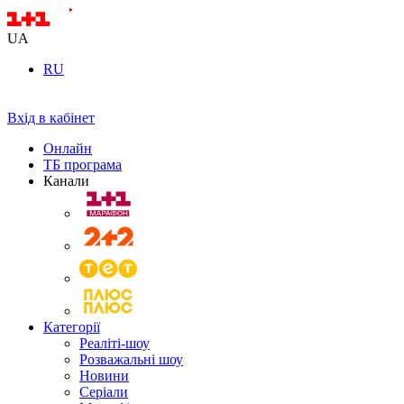
UA
RU
Вхід в кабінет
Онлайн
ТБ програма
Канали
Категорії
Реаліті-шоу
Розважальні шоу
Новини
Серіали