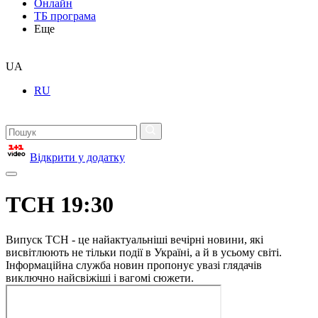
Онлайн
ТБ програма
Еще
UA
RU
Відкрити у додатку
ТСН 19:30
Випуск ТСН - це найактуальніші вечірні новини, які
висвітлюють не тільки події в Україні, а й в усьому світі.
Інформаційна служба новин пропонує увазі глядачів
виключно найсвіжіші і вагомі сюжети.