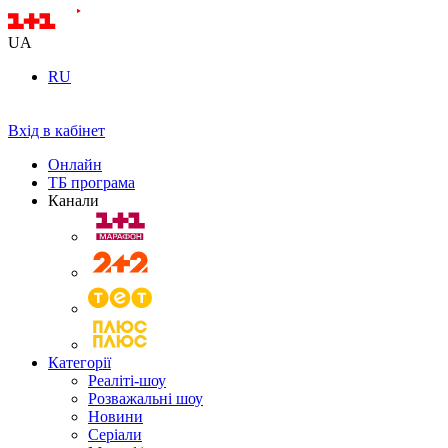
UA
RU
Вхід в кабінет
Онлайн
ТБ програма
Канали
Категорії
Реаліті-шоу
Розважальні шоу
Новини
Серіали