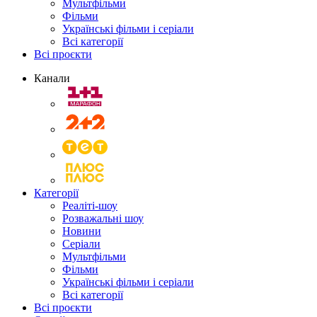
Мультфільми
Фільми
Українські фільми і серіали
Всі категорії
Всі проєкти
Канали
Категорії
Реаліті-шоу
Розважальні шоу
Новини
Серіали
Мультфільми
Фільми
Українські фільми і серіали
Всі категорії
Всі проєкти