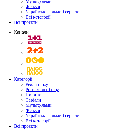
Мультфільми
Фільми
Українські фільми і серіали
Всі категорії
Всі проєкти
Канали
Категорії
Реаліті-шоу
Розважальні шоу
Новини
Серіали
Мультфільми
Фільми
Українські фільми і серіали
Всі категорії
Всі проєкти