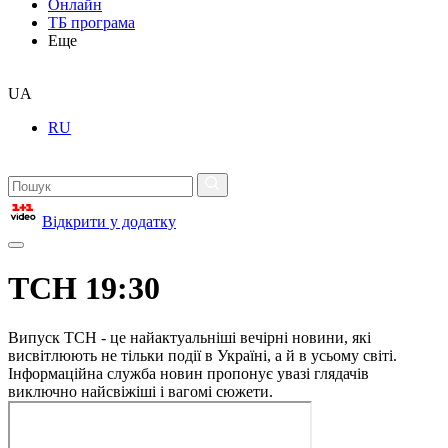
Онлайн
ТБ програма
Еще
UA
RU
Відкрити у додатку
ТСН 19:30
Випуск ТСН - це найактуальніші вечірні новини, які
висвітлюють не тільки події в Україні, а й в усьому світі.
Інформаційна служба новин пропонує увазі глядачів
виключно найсвіжіші і вагомі сюжети.