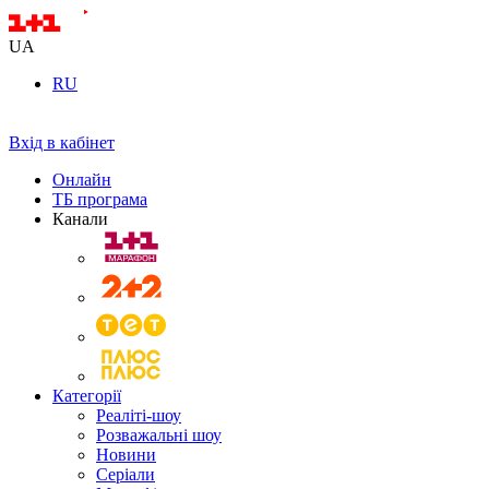
UA
RU
Вхід в кабінет
Онлайн
ТБ програма
Канали
Категорії
Реаліті-шоу
Розважальні шоу
Новини
Серіали