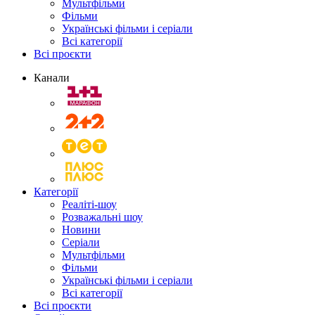
Мультфільми
Фільми
Українські фільми і серіали
Всі категорії
Всі проєкти
Канали
Категорії
Реаліті-шоу
Розважальні шоу
Новини
Серіали
Мультфільми
Фільми
Українські фільми і серіали
Всі категорії
Всі проєкти