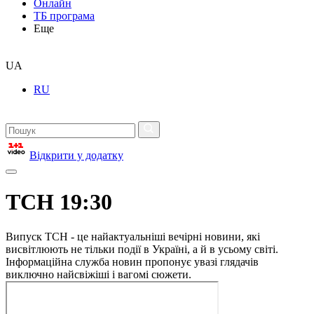
Онлайн
ТБ програма
Еще
UA
RU
Відкрити у додатку
ТСН 19:30
Випуск ТСН - це найактуальніші вечірні новини, які
висвітлюють не тільки події в Україні, а й в усьому світі.
Інформаційна служба новин пропонує увазі глядачів
виключно найсвіжіші і вагомі сюжети.