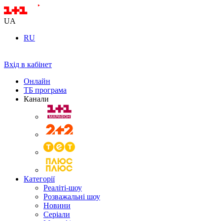
UA
RU
Вхід в кабінет
Онлайн
ТБ програма
Канали
Категорії
Реаліті-шоу
Розважальні шоу
Новини
Серіали