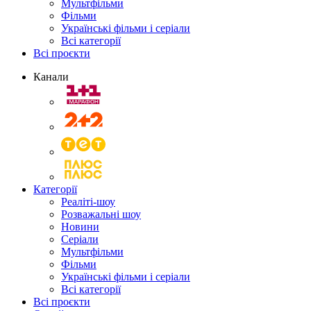
Мультфільми
Фільми
Українські фільми і серіали
Всі категорії
Всі проєкти
Канали
Категорії
Реаліті-шоу
Розважальні шоу
Новини
Серіали
Мультфільми
Фільми
Українські фільми і серіали
Всі категорії
Всі проєкти