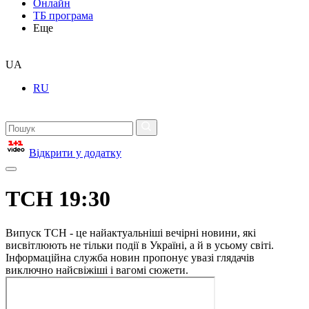
Онлайн
ТБ програма
Еще
UA
RU
Відкрити у додатку
ТСН 19:30
Випуск ТСН - це найактуальніші вечірні новини, які
висвітлюють не тільки події в Україні, а й в усьому світі.
Інформаційна служба новин пропонує увазі глядачів
виключно найсвіжіші і вагомі сюжети.