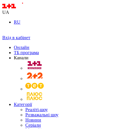
UA
RU
Вхід в кабінет
Онлайн
ТБ програма
Канали
Категорії
Реаліті-шоу
Розважальні шоу
Новини
Серіали