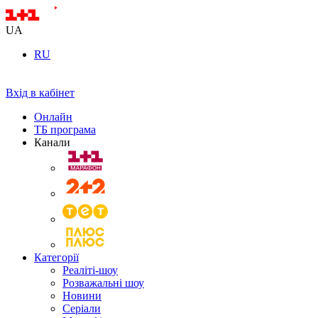
UA
RU
Вхід в кабінет
Онлайн
ТБ програма
Канали
Категорії
Реаліті-шоу
Розважальні шоу
Новини
Серіали