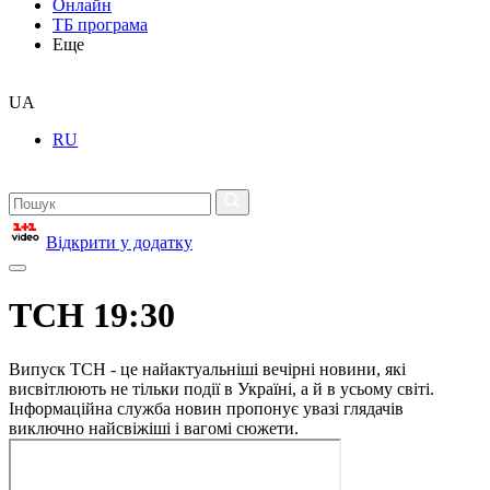
Онлайн
ТБ програма
Еще
UA
RU
Відкрити у додатку
ТСН 19:30
Випуск ТСН - це найактуальніші вечірні новини, які
висвітлюють не тільки події в Україні, а й в усьому світі.
Інформаційна служба новин пропонує увазі глядачів
виключно найсвіжіші і вагомі сюжети.