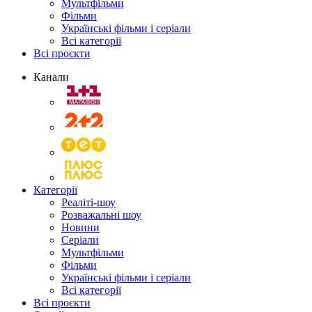
Мультфільми
Фільми
Українські фільми і серіали
Всі категорії
Всі проєкти
Канали
Категорії
Реаліті-шоу
Розважальні шоу
Новини
Серіали
Мультфільми
Фільми
Українські фільми і серіали
Всі категорії
Всі проєкти