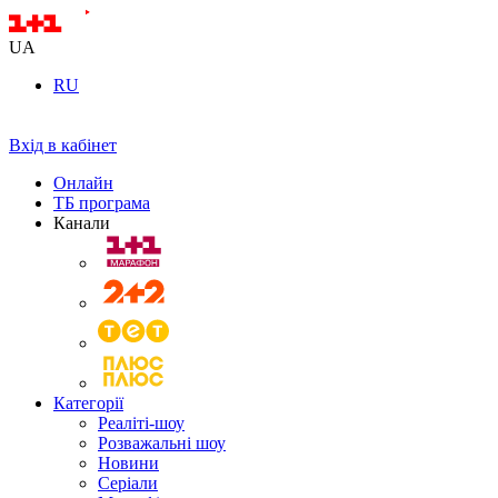
UA
RU
Вхід в кабінет
Онлайн
ТБ програма
Канали
Категорії
Реаліті-шоу
Розважальні шоу
Новини
Серіали