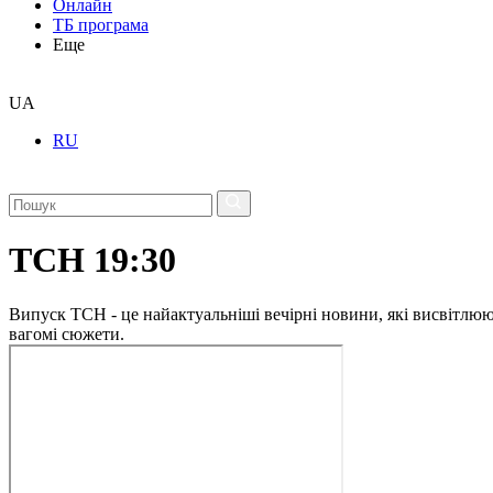
Онлайн
ТБ програма
Еще
UA
RU
ТСН 19:30
Випуск ТСН - це найактуальніші вечірні новини, які висвітлюють
вагомі сюжети.