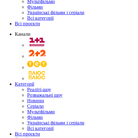
Мультфільми
Фільми
Українські фільми і серіали
Всі категорії
Всі проєкти
Канали
Категорії
Реаліті-шоу
Розважальні шоу
Новини
Серіали
Мультфільми
Фільми
Українські фільми і серіали
Всі категорії
Всі проєкти