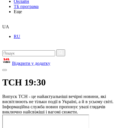
Онлайн
ТБ програма
Еще
UA
RU
Відкрити у додатку
ТСН 19:30
Випуск ТСН - це найактуальніші вечірні новини, які
висвітлюють не тільки події в Україні, а й в усьому світі.
Інформаційна служба новин пропонує увазі глядачів
виключно найсвіжіші і вагомі сюжети.