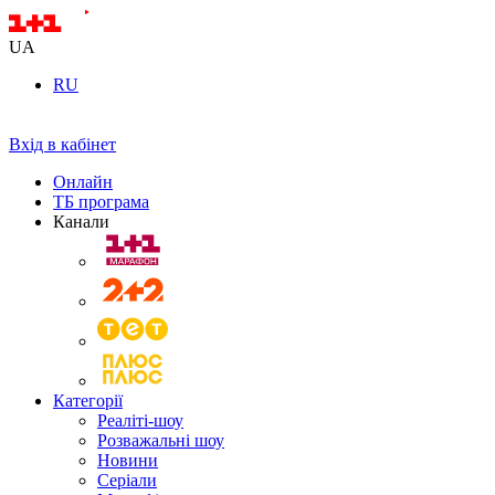
UA
RU
Вхід в кабінет
Онлайн
ТБ програма
Канали
Категорії
Реаліті-шоу
Розважальні шоу
Новини
Серіали