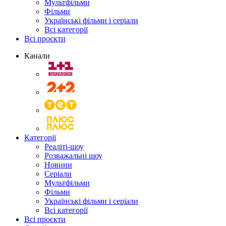
Мультфільми
Фільми
Українські фільми і серіали
Всі категорії
Всі проєкти
Канали
Категорії
Реаліті-шоу
Розважальні шоу
Новини
Серіали
Мультфільми
Фільми
Українські фільми і серіали
Всі категорії
Всі проєкти